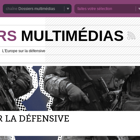
Dossiers multimédias
faites votre sélection
RS
MULTIMÉDIAS
Suivez
les
actuali
L'Europe sur la défensive
de
la
chaîne
Dossie
multim
R LA DÉFENSIVE