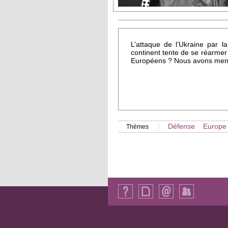
L’attaque de l’Ukraine par l
continent tente de se réarmer 
Européens ? Nous avons mené
Défense
Europe
Thèmes
Qui
Plan
Contact
Identification
sommes-
du
nous
site
?