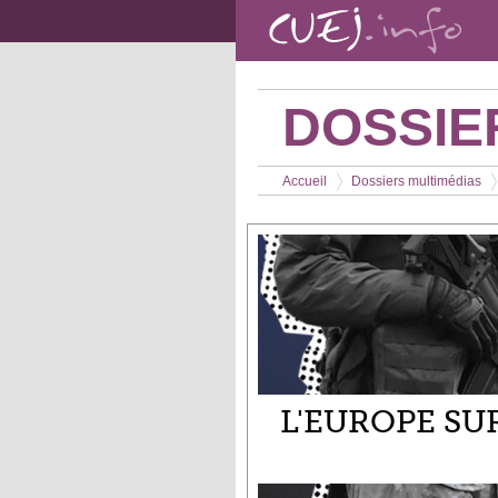
Aller au contenu principal
DOSSIE
Vous êtes ici
Accueil
Dossiers multimédias
>
>
L'EUROPE SU