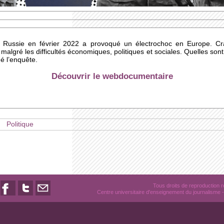
a Russie en février 2022 a provoqué un électrochoc en Europe. Cra
malgré les difficultés économiques, politiques et sociales. Quelles sont 
 l’enquête.
Découvrir le webdocumentaire
Politique
Tous droits de reproduction
Centre universitaire d'enseignement du journalisme
-
Nous
Nous
Nous
suivre
suivre
contacter
sur
sur
par
Facebook
Twitter
email