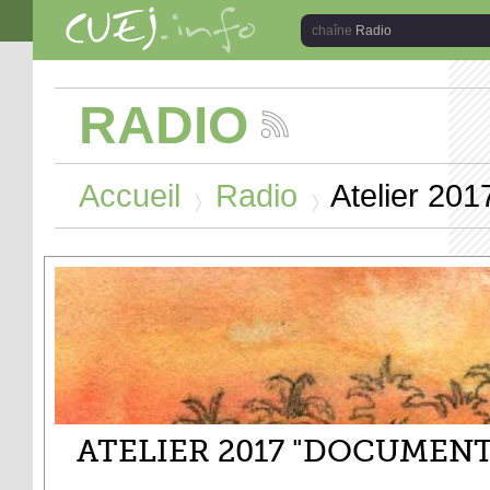
Aller au contenu principal
Radio
RADIO
Suivez
les
Vous êtes ici
actualités
Accueil
Radio
Atelier 201
de
la
>
>
chaîne
Radio
ATELIER 2017 "DOCUMENT