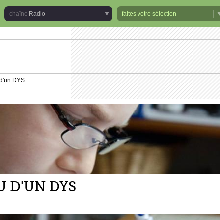
Radio
faites votre sélection
ez
lités
 d'un DYS
ne
o
U D'UN DYS