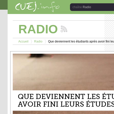
Aller au contenu principal
Radio
RADIO
Suivez
les
Vous êtes ici
actualités
Accueil
Radio
Que deviennent les étudiants après avoir fini l
de
>
>
la
chaîne
Radio
QUE DEVIENNENT LES ÉT
AVOIR FINI LEURS ÉTUDE