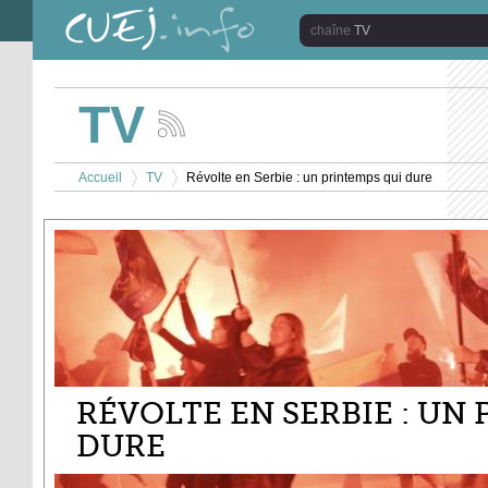
Aller au contenu principal
TV
TV
Suivez
les
Vous êtes ici
actualités
Accueil
TV
Révolte en Serbie : un printemps qui dure
de
>
>
la
chaîne
TV
RÉVOLTE EN SERBIE : UN
DURE