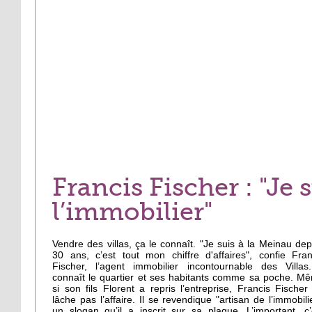
Francis Fischer : "Je 
l’immobilier"
Vendre des villas, ça le connaît. "Je suis à la Meinau dep
30 ans, c’est tout mon chiffre d'affaires", confie Fran
Fischer, l’agent immobilier incontournable des Villas.
connaît le quartier et ses habitants comme sa poche. M
si son fils Florent a repris l’entreprise, Francis Fischer
lâche pas l’affaire. Il se revendique "artisan de l’immobilie
un slogan qu’il a inscrit sur sa plaque. L’important, c’