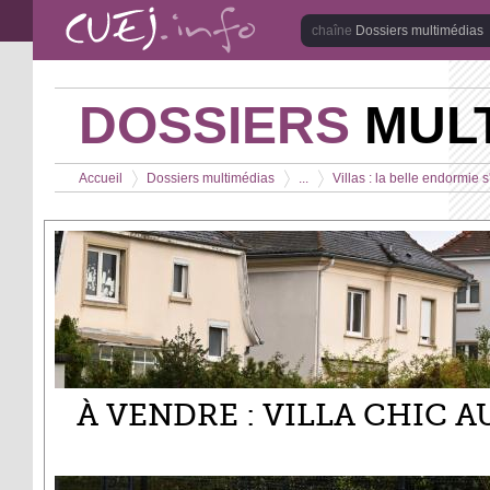
Aller au contenu principal
Dossiers multimédias
DOSSIERS
MULT
Vous êtes ici
Accueil
Dossiers multimédias
...
Villas : la belle endormie 
>
>
>
À VENDRE : VILLA CHIC 