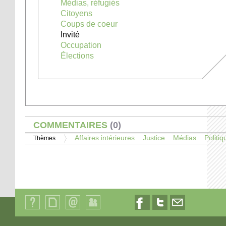
Médias, réfugiés
Citoyens
Coups de coeur
Invité
Occupation
Élections
AFFICHER
COMMENTAIRES
(0)
Affaires intérieures
Justice
Médias
Politiq
Thèmes
Qui
Plan
Contact
Identification
Nous
Nous
Nous
sommes-
du
suivre
suivre
contacter
nous
site