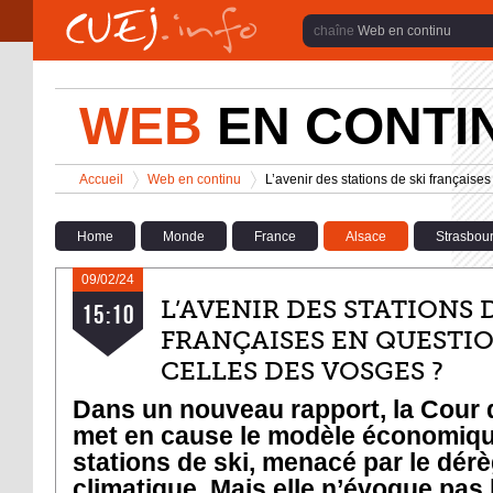
Aller au contenu principal
Web en continu
WEB
EN CONTI
Vous êtes ici
Accueil
Web en continu
L’avenir des stations de ski française
>
>
Home
Monde
France
Alsace
Strasbou
09/02/24
L’AVENIR DES STATIONS D
15:10
FRANÇAISES EN QUESTIO
CELLES DES VOSGES ?
Dans un nouveau rapport, la Cour
met en cause le modèle économiq
stations de ski, menacé par le dér
climatique. Mais elle n’évoque pas 