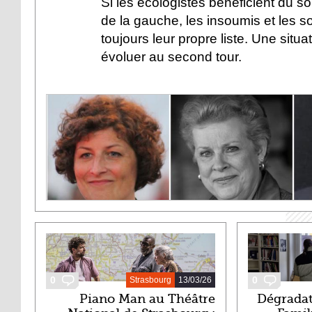
Si les écologistes bénéficient du so
de la gauche, les insoumis et les s
toujours leur propre liste. Une situat
évoluer au second tour.
DERNIERS ARTICLES
0
0
Strasbourg
13/03/26
Piano Man au Théâtre
Dégradat