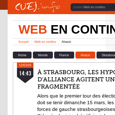
Aller au contenu principal
Web en continu
WEB
EN CONTI
Vous êtes ici
Accueil
Web en continu
Alsace
>
>
Home
Monde
France
Alsace
Strasbou
12/03/26
À LA UNE
À STRASBOURG, LES HY
14:43
D’ALLIANCE AGITENT U
FRAGMENTÉE
Alors que le premier tour des élect
doit se tenir dimanche 15 mars, les
forces de gauche strasbourgeoises 