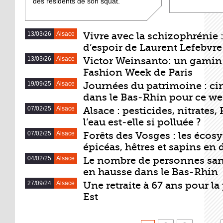
des résidents de son squat.
13/03/26
Alsace
Vivre avec la schizophrénie 
DERNIERS ARTICLES
d’espoir de Laurent Lefebvre
13/03/26
Alsace
Victor Weinsanto: un gamin d
Fashion Week de Paris
19/09/25
Alsace
Journées du patrimoine : cin
dans le Bas-Rhin pour ce w
07/02/25
Alsace
Alsace : pesticides, nitrates
l’eau est-elle si polluée ?
07/02/25
Alsace
Forêts des Vosges : les écos
épicéas, hêtres et sapins en
04/02/25
Alsace
Le nombre de personnes sans
en hausse dans le Bas-Rhin
27/09/24
Alsace
Une retraite à 67 ans pour la
Est
PAGES