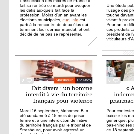
L’association des maires de France a
fait sa rentrée ce mardi pour évoquer
Une étude pub
les défis auxquels fait face la
l’usage des pr
profession. Moins d’un an avant les
touche davant
élections municipales,
cuej.info
est
vivant à proxim
parti à la rencontre de deux élus qui
Pourtant « diff
terminent leur dernier mandat, et ont
ces produits c
décidé de ne pas se représenter.
président de l
viticulteurs d’
0
0
Strasbourg
16/09/25
Fait divers : un homme
« 
interdit à vie du territoire
indemne
français pour violence
pharmaci
Mardi 16 septembre, Mohamed B. a
Pour contester
été condamné à 15 mois de prison
baisser les ma
ferme et a une interdiction définitive
générique, pl
du territoire français par le tribunal de
bas-rhinoises 
Strasbourg, pour avoir agressé un
ce 18 septemb