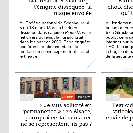
National de Strasbourg :
Famili
l’énigme disséquée, la
choix che
magie envolée
qu’i
Au Théâtre national de Strasbourg, du
Au lendemain 
5 au 13 mars, Marcus Lindeen
anti-avortemen
dissèque dans sa pièce
Piano Man
un
67 à Strasbour
fait divers qui avait fait grand bruit
public, ce mar
dans les années 2000. Entre enquête,
informer sur la
conférence et documentaire, le
l’IVG. Les co-
metteur en scène explore tout… sauf
la fragilité de 
le théâtre.
de la sécurité 
0
0
Alsace
16/09/25
« Je suis sollicité en
Pestici
permanence » : en Alsace,
viticol
pourquoi certains maires
envie de p
ne se représentent-ils pas ?