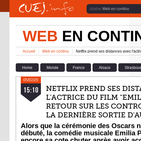
Aller au contenu principal
Web en continu
WEB
EN CONTI
Vous êtes ici
Accueil
Web en continu
Netflix prend ses distances avec l'actr
>
>
Home
Monde
France
Alsace
Strasbou
05/02/25
NETFLIX PREND SES DIS
15:10
L'ACTRICE DU FILM "EMIL
RETOUR SUR LES CONTR
LA DERNIÈRE SORTIE D'
Alors que la cérémonie des Oscars n
débuté, la comédie musicale Emilia P
encore sa cote chuter après avoir a