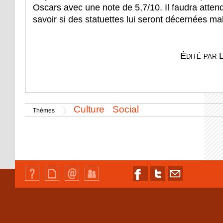
Oscars avec une note de 5,7/10. Il faudra atten
savoir si des statuettes lui seront décernées mal
É
dité par
Culture
Social
Thèmes
Qui
Plan
Contact
Identification
Nous
Nous
Nous
sommes-
du
suivre
suivre
contacter
nous
site
sur
sur
par
?
Facebook
Twitter
email