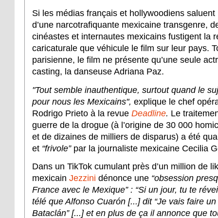
Si les médias français et hollywoodiens saluent 
d’une narcotrafiquante mexicaine transgenre, 
cinéastes et internautes mexicains fustigent la 
caricaturale que véhicule le film sur leur pays. 
parisienne, le film ne présente qu’une seule act
casting, la danseuse Adriana Paz.
"Tout semble inauthentique, surtout quand le suj
pour nous les Mexicains",
explique le chef opé
Rodrigo Prieto à la revue
Deadline
.
Le traitemen
guerre de la drogue (à l’origine de 30 000 hom
et de dizaines de milliers de disparus) a été qua
et
“frivole”
par la journaliste mexicaine Cecilia
Dans un TikTok cumulant près d’un million de lik
mexicain
Jezzini
dénonce une
“obsession presqu
France avec le Mexique” : “Si un jour, tu te réveil
télé que Alfonso Cuarón [...] dit “Je vais faire un
Bataclán” [...] et en plus de ça il annonce que 