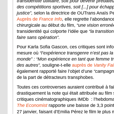
transidentité utilitaire, soit pour devenir prédate
des compétitions sportives, soit [...] pour échapp
justice”,
selon la directrice de OUTrans Anaïs Pe
Auprès de
France Info
,
elle regrette l’abondance
chirurgicale au début du film,
“une vision erroné
transidentité qui colporte l’idée que
“la transiti
faire sans opération”.
Pour Karla Sofia Gascon, ces critiques sont inf
mesure où
“l’expérience transgenre n’est pas l
monde” : “Mon expérience en tant que femme tra
des autres”,
souligne-t-elle
auprès de
Vanity Fai
également rapporté faire l’objet d’une
“campagne
de la part de détracteurs transphobes.
Toutes ces controverses auraient contribué à fai
drastiquement la note qui était attribuée au film 
critiques cinématographiques IMDb : l’hebdoma
The Economist
rapporte une baisse de 3,3 points
27 janvier, faisant d’Emilia Pérez le film le plus