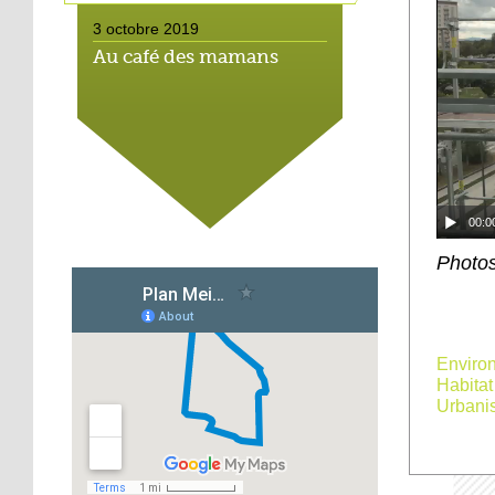
3 octobre 2019
Au café des mamans
2 octobre 2019
Ma nuit au Studio Saglio
00:0
2 octobre 2019
Photos
Bouge-les comme Nicki
2 octobre 2019
Enviro
Mathieu Cahn : « La
Habitat
diversification des
Urbani
formes urbaines est
réussie »
2 octobre 2019