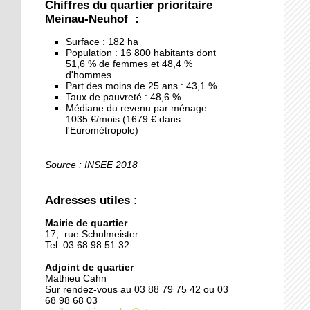
Chiffres du quartier prioritaire
Meinau-Neuhof :
27 septembre 2019
Surface : 182 ha
Un nouveau plan pour la
Population : 16 800 habitants dont
Canardière
51,6 % de femmes et 48,4 %
d'hommes
Part des moins de 25 ans : 43,1 %
25 septembre 2019
Taux de pauvreté : 48,6 %
Médiane du revenu par ménage :
Le CSC recrute un
1035 €/mois (1679 € dans
animateur
l'Eurométropole)
25 septembre 2019
Source : INSEE 2018
Municipales 2020 :
l'adjoint de quartier
Adresses utiles :
Mathieu Cahn candidat
Mairie de quartier
24 septembre 2019
17, rue Schulmeister
Tel. 03 68 98 51 32
Le stade et la labellisation
éducative du quartier sur
Adjoint de quartier
la table du conseil
Mathieu Cahn
municipal
Sur rendez-vous au 03 88 79 75 42 ou 03
68 98 68 03