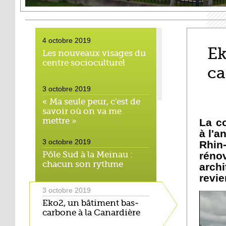
4 octobre 2019
Ek
Les nouveaux visages du
centre socioculturel
ca
3 octobre 2019
« Ma seule peur, c'est de
savoir où on va me
mettre »
La c
à l'a
3 octobre 2019
Rhin
Pôle Sud à la Meinau :
réno
chacun son rythme
arch
revie
3 octobre 2019
Eko2, un bâtiment bas-
carbone à la Canardière