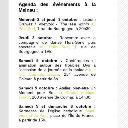
Agenda des événements à la
Cités éducatives : cas
Meinau :
d'écoles
Mercredi 2 et jeudi 3 octobre :
Lisbeth
Gruwez / Voetvolk -
The sea within
au
1 octobre 2019
Pôle Sud
, 1 rue de Bourgogne, à 20h30.
En pleine zone
industrielle, une école
Jeudi 3 octobre :
Rencontre avec la
franco-russe
compagnie de danse Hors-Série puis
spectacle
au Pôle Sud
, 1 rue de
Bourgogne, à 19h.
1 octobre 2019
Samedi 5 octobre :
Conférences et
L'AS Corona Boxe
animation autour des troubles Dys à
continue de grandir
l'occasion de la journée de la maladie
à la
CCI Campus Alsace
, 234 avenue de
Colmar, à partir de 8h.
30 septembre 2019
Samedi 5 octobre :
Atelier bien-être Un
Tir sportif : le RCS
Moment pour Soi
au Centre médico-
présente ses nouvelles
sportif
, 200 avenue de Colmar, à 14h30.
cibles électroniques
Samedi 5 et dimanche 6 octobre :
Kermesse de l'église catholique
Saint-
27 septembre 2019
Vincent-de-Paul
, place de l'Île-de-France,
Chicago à la Meinau
à partir de 15h.