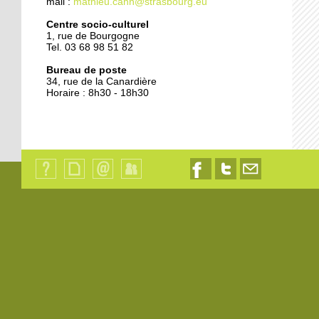
mail :
mathieu.cahn@strasbourg.eu
Centre socio-culturel
1, rue de Bourgogne
Tel. 03 68 98 51 82
Bureau de poste
34, rue de la Canardière
Horaire : 8h30 - 18h30
Qui
Plan
Contact
Identification
Nous
Nous
Nous
sommes-
du
suivre
suivre
contacter
nous
site
sur
sur
par
?
Facebook
Twitter
email