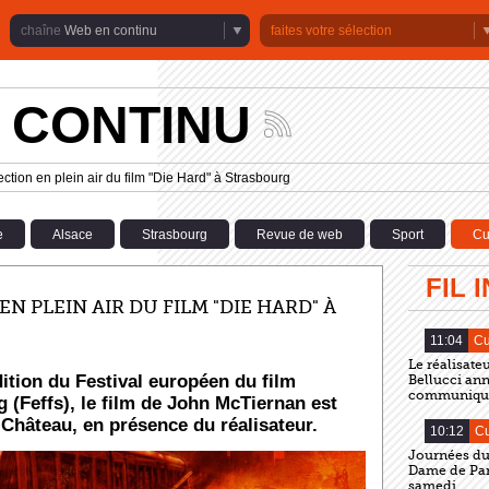
Web en continu
faites votre sélection
 CONTINU
Suivez
les
actualités
ection en plein air du film "Die Hard" à Strasbourg
de
la
chaîne
e
Alsace
Strasbourg
Revue de web
Sport
Cu
Web
en
continu
FIL 
N PLEIN AIR DU FILM "DIE HARD" À
11:04
Cu
Le réalisate
ition du Festival européen du film
Bellucci an
communiqu
 (Feffs), le film de John McTiernan est
u Château, en présence du réalisateur.
10:12
Cu
Journées du 
Dame de Par
samedi