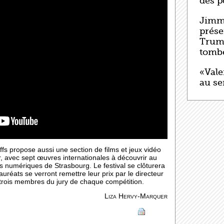
des p
Jimm
prése
Trump
tomb
«Vale
au se
ffs propose aussi une section de films et jeux vidéo
er, avec sept œuvres internationales à découvrir au
es numériques de Strasbourg. Le festival se clôturera
uréats se verront remettre leur prix par le directeur
s trois membres du jury de chaque compétition.
Liza Hervy-Marquer