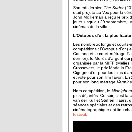
Samedi dernier,
The Surfer
(201
était projeté au Vox pour la cé
John McTiernan a reçu le prix d
jours jusqu’au 29 septembre, un
cinémas de la ville.
L'Octopus d'or, la plus haute
Les nombreux longs et courts-m
compétitions : l’Octopus d’or (
Castang et le court-métrage Fa
dernier), le Méliès d’argent qui
organisée par la MIFF (Méliès In
Crossovers, le prix Made in Fr
Cigogne d’or pour les films d’a
et vote pour son film favori. En
pour son long métrage
Vermine
Hors compétition, le
Midnight m
plus déjantés. Ce soir, c’est l
van der Kuil et Steffen Haars, 
séances spéciales et des rétro
cinématographique ont lieu chaq
festival
.