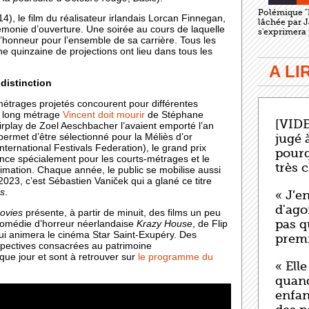
Polémique "
4), le film du réalisateur irlandais Lorcan Finnegan,
lâchée par 
rémonie d’ouverture. Une soirée au cours de laquelle
s'exprimera
’honneur pour l’ensemble de sa carrière. Tous les
e quinzaine de projections ont lieu dans tous les
A L
 distinction
étrages projetés concourent pour différentes
le long métrage
Vincent doit mourir
de Stéphane
[VIDE
irplay de Zoel Aeschbacher l’avaient emporté l’an
 permet d’être sélectionné pour la Méliès d’or
jugé 
ternational Festivals Federation), le grand prix
pourq
ance spécialement pour les courts-métrages et le
très 
nimation. Chaque année, le public se mobilise aussi
 2023, c’est Sébastien Vaniček qui a glané ce titre
s
.
« J’e
d'ago
ovies
présente, à partir de minuit, des films un peu
pas q
a comédie d’horreur néerlandaise
Krazy House
, de Flip
qui animera le cinéma Star Saint-Exupéry. Des
premi
spectives consacrées au patrimoine
ue jour et sont à retrouver sur
le programme du
« Elle
quand
enfan