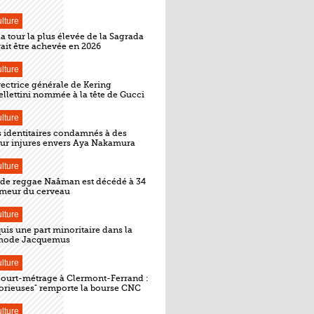
lture
la tour la plus élevée de la Sagrada
ait être achevée en 2026
lture
rectrice générale de Kering
llettini nommée à la tête de Gucci
lture
s identitaires condamnés à des
r injures envers Aya Nakamura
lture
 de reggae Naâman est décédé à 34
umeur du cerveau
lture
quis une part minoritaire dans la
mode Jacquemus
lture
 court-métrage à Clermont-Ferrand :
lorieuses" remporte la bourse CNC
lture