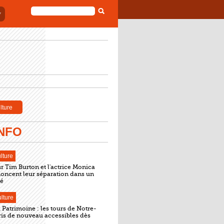
FORMULAIRE
DE
RECHERCHE
lture
INFO
lture
ur Tim Burton et l'actrice Monica
noncent leur séparation dans un
é
lture
Patrimoine : les tours de Notre-
is de nouveau accessibles dès