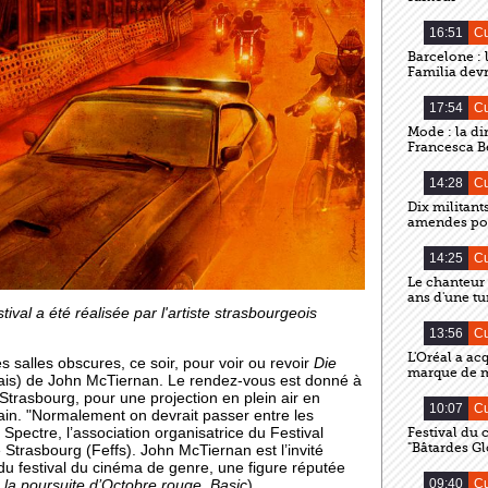
16:51
Cu
Barcelone : 
Familia devr
17:54
Cu
Mode : la di
Francesca Be
14:28
Cu
Dix militant
amendes pou
14:25
Cu
Le chanteur
ans d'une t
stival a été réalisée par l'artiste strasbourgeois
13:56
Cu
L'Oréal a ac
s salles obscures, ce soir, pour voir ou revoir
Die
marque de 
çais) de John McTiernan. Le rendez-vous est donné à
Strasbourg, pour une projection en plein air en
10:07
Cu
ain. "Normalement on devrait passer entre les
Spectre, l’association organisatrice du Festival
Festival du
"Bâtardes G
 Strasbourg (Feffs). John McTiernan est l’invité
du festival du cinéma de genre, une figure réputée
09:40
Cu
la poursuite d’Octobre rouge
,
Basic
).