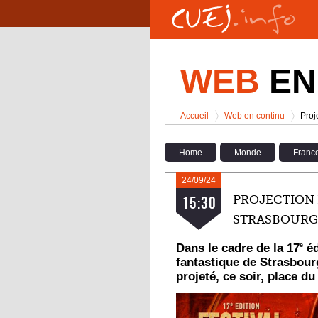
Aller au contenu principal
WEB
EN
Vous êtes ici
Accueil
Web en continu
Proj
>
>
Home
Monde
Franc
24/09/24
PROJECTION E
15:30
STRASBOURG
Dans le cadre de la 17
éd
e
fantastique de Strasbourg
projeté, ce soir, place d