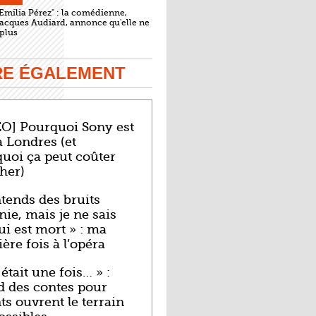
Emilia Pérez" : la comédienne,
Jacques Audiard, annonce qu'elle ne
 plus
IRE ÉGALEMENT
O] Pourquoi Sony est
à Londres (et
uoi ça peut coûter
cher)
ntends des bruits
nie, mais je ne sais
ui est mort » : ma
ère fois à l’opéra
 était une fois… » :
 des contes pour
ts ouvrent le terrain