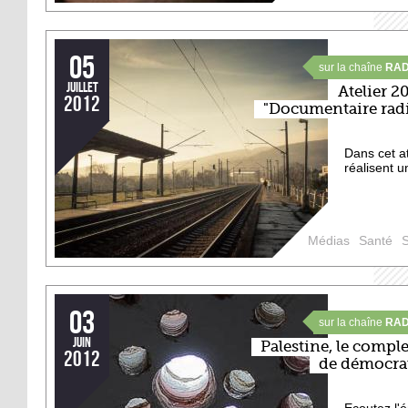
05
sur la chaîne
RAD
juillet
Atelier 2
2012
"Documentaire rad
Dans cet at
réalisent 
Médias
Santé
S
03
sur la chaîne
RAD
juin
Palestine, le compl
2012
de démocra