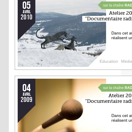
05
sur la chaîne
RAD
avril
Atelier 2
2010
"Documentaire rad
Dans cet at
réalisent 
Education
Médi
04
sur la chaîne
RAD
avril
Atelier 2
2009
"Documentaire rad
Dans cet at
réalisent 