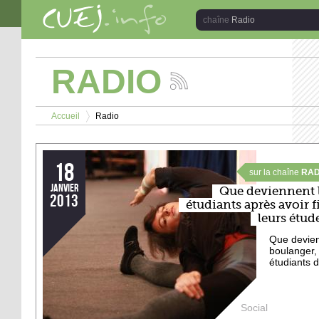
Aller au contenu principal
Radio
RADIO
Suivez
les
Vous êtes ici
actualités
Accueil
Radio
de
>
la
chaîne
Radio
18
sur la chaîne
RAD
janvier
Que deviennent 
2013
étudiants après avoir f
leurs étud
Que devienn
boulanger, 
étudiants d
Social