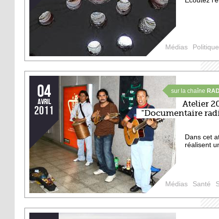
Ecoutez l'
Médias
Politique
04
sur la chaîne
RAD
avril
Atelier 2
2011
"Documentaire rad
Dans cet at
réalisent 
Médias
Santé
S