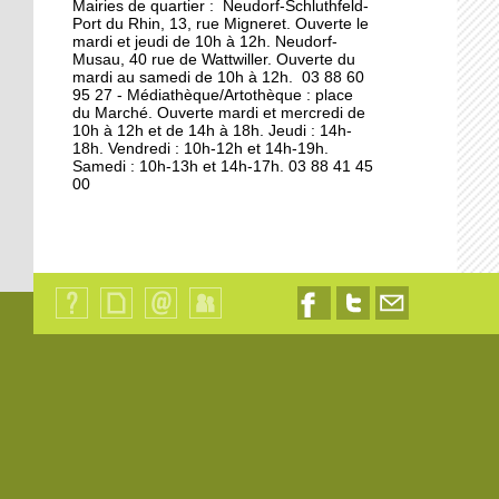
Mairies de quartier : Neudorf-Schluthfeld-
Port du Rhin, 13, rue Migneret. Ouverte le
11 octobre 2013
mardi et jeudi de 10h à 12h. Neudorf-
Musau, 40 rue de Wattwiller. Ouverte du
S'éclairer pour l'hiver à
mardi au samedi de 10h à 12h. 03 88 60
Vélostation
95 27 - Médiathèque/Artothèque : place
du Marché. Ouverte mardi et mercredi de
10h à 12h et de 14h à 18h. Jeudi : 14h-
10 octobre 2013
18h. Vendredi : 10h-12h et 14h-19h.
Samedi : 10h-13h et 14h-17h. 03 88 41 45
Les étudiants en
00
résidence
8 octobre 2013
Les à-côtés de la plaque
Qui
Plan
Contact
Identification
Nous
Nous
Nous
sommes-
du
suivre
suivre
contacter
nous
7 octobre 2013
site
sur
sur
par
?
Facebook
Twitter
email
La maison de l'Aran en
cours de destruction
19 octobre 2012
L'emploi sur le quai d'en