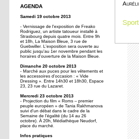
Auréli
crée la surprise en Coupe
AGENDA
de France
Samedi 19 octobre 2013
Sport
13 octobre 2013
- Vernissage de l'exposition de Freako
Christian Wahl obtient la
Rodriguez, un artiste tatoueur installé à
Strasbourg depuis quatre mois. Entre 9h
baguette d'or 2013
et 18h, La Maison Bleue, 3 rue de
Guebwiller. L'exposition sera ouverte au
public jusqu'au 1er novembre pendant les
11 octobre 2013
horaires d'ouverture de la Maison Bleue.
Un nouveau président à
Dimanche 20 octobre 2013
la tête de la grande
- Marché aux puces pour les vêtements et
mosquée
les accessoires d'occasion : « Vide
Dressing ». Entre 14h30 et 18h30, Espace
23, 23 rue du Lazaret.
11 octobre 2013
500 roses offertes aux
Mercredi 23 octobre 2013
Neudorfois
- Projection du film « Roms – premier
peuple européen » de Tania Rakhmanova
suivi d'un débat dans le cadre de la
Semaine de l'égalité (du 14 au 26
11 octobre 2013
octobre). À 20h, Médiathèque Neudorf,
Les cycles éphémères
place du marché.
d'un brasseur
authentique
Infos pratiques