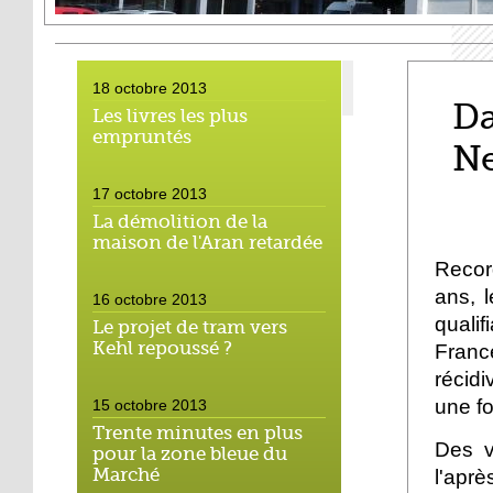
18 octobre 2013
Da
Les livres les plus
empruntés
N
17 octobre 2013
La démolition de la
maison de l'Aran retardée
Recor
ans, l
16 octobre 2013
quali
Le projet de tram vers
Kehl repoussé ?
Franc
récid
une fo
15 octobre 2013
Trente minutes en plus
Des v
pour la zone bleue du
Marché
l'apr