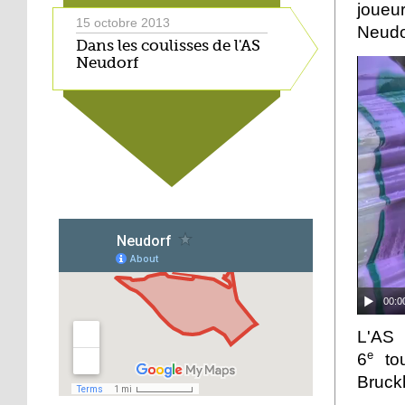
joueu
15 octobre 2013
Neudo
Dans les coulisses de l'AS
Neudorf
15 octobre 2013
Place du marché : les
vieux vélos roulent
toujours
14 octobre 2013
Métalleux : satanés
clichés
14 octobre 2013
00:0
Tapis rouge sous ciel gris
L'AS 
e
6
tou
14 octobre 2013
Bruck
Football : l'AS Neudorf