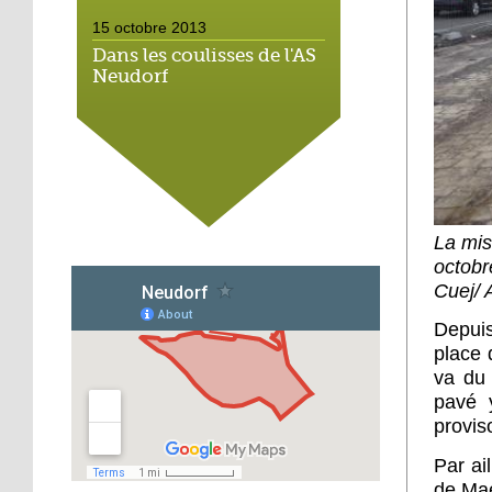
15 octobre 2013
Dans les coulisses de l'AS
Neudorf
15 octobre 2013
Place du marché : les
vieux vélos roulent
toujours
La mis
14 octobre 2013
octobr
Métalleux : satanés
Cuej/ A
clichés
Depui
place 
14 octobre 2013
va du 
Tapis rouge sous ciel gris
pavé 
provis
14 octobre 2013
Par ai
Football : l'AS Neudorf
de Mae