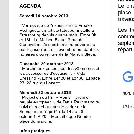
crée la surprise en Coupe
AGENDA
Le cha
de France
place
Samedi 19 octobre 2013
travau
13 octobre 2013
- Vernissage de l'exposition de Freako
Les t
Christian Wahl obtient la
Rodriguez, un artiste tatoueur installé à
Strasbourg depuis quatre mois. Entre 9h
baguette d'or 2013
comme
et 18h, La Maison Bleue, 3 rue de
septem
Guebwiller. L'exposition sera ouverte au
réparti
public jusqu'au 1er novembre pendant les
11 octobre 2013
horaires d'ouverture de la Maison Bleue.
Un nouveau président à
Dimanche 20 octobre 2013
la tête de la grande
- Marché aux puces pour les vêtements et
mosquée
les accessoires d'occasion : « Vide
Dressing ». Entre 14h30 et 18h30, Espace
11 octobre 2013
23, 23 rue du Lazaret.
500 roses offertes aux
Mercredi 23 octobre 2013
Neudorfois
- Projection du film « Roms – premier
peuple européen » de Tania Rakhmanova
suivi d'un débat dans le cadre de la
11 octobre 2013
Semaine de l'égalité (du 14 au 26
octobre). À 20h, Médiathèque Neudorf,
Les cycles éphémères
place du marché.
d'un brasseur
authentique
Infos pratiques