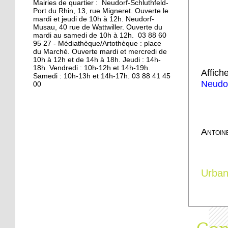
Mairies de quartier : Neudorf-Schluthfeld-
Port du Rhin, 13, rue Migneret. Ouverte le
11 octobre 2013
mardi et jeudi de 10h à 12h. Neudorf-
S'éclairer pour l'hiver à
Musau, 40 rue de Wattwiller. Ouverte du
mardi au samedi de 10h à 12h. 03 88 60
Vélostation
95 27 - Médiathèque/Artothèque : place
du Marché. Ouverte mardi et mercredi de
10h à 12h et de 14h à 18h. Jeudi : 14h-
10 octobre 2013
18h. Vendredi : 10h-12h et 14h-19h.
Affic
Les étudiants en
Samedi : 10h-13h et 14h-17h. 03 88 41 45
Neudo
00
résidence
8 octobre 2013
Les à-côtés de la plaque
Antoin
7 octobre 2013
Urba
La maison de l'Aran en
cours de destruction
19 octobre 2012
L'emploi sur le quai d'en