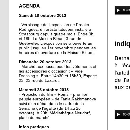
crée la surprise en Coupe
AGENDA
de France
00:0
Samedi 19 octobre 2013
13 octobre 2013
- Vernissage de l'exposition de Freako
Christian Wahl obtient la
Rodriguez, un artiste tatoueur installé à
Strasbourg depuis quatre mois. Entre 9h
baguette d'or 2013
et 18h, La Maison Bleue, 3 rue de
Indi
Guebwiller. L'exposition sera ouverte au
public jusqu'au 1er novembre pendant les
11 octobre 2013
horaires d'ouverture de la Maison Bleue.
Un nouveau président à
Berna
Dimanche 20 octobre 2013
la tête de la grande
à l'é
- Marché aux puces pour les vêtements et
mosquée
les accessoires d'occasion : « Vide
l'arto
Dressing ». Entre 14h30 et 18h30, Espace
de l'a
11 octobre 2013
23, 23 rue du Lazaret.
aux p
500 roses offertes aux
Mercredi 23 octobre 2013
Neudorfois
- Projection du film « Roms – premier
peuple européen » de Tania Rakhmanova
suivi d'un débat dans le cadre de la
11 octobre 2013
Semaine de l'égalité (du 14 au 26
octobre). À 20h, Médiathèque Neudorf,
Les cycles éphémères
00:0
place du marché.
d'un brasseur
authentique
Infos pratiques