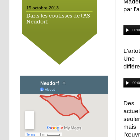
Madel
15 octobre 2013
par l'
Dans les coulisses de l'AS
Neudorf
00:0
15 octobre 2013
Place du marché : les
L'arto
vieux vélos roulent
toujours
Une s
différ
14 octobre 2013
Métalleux : satanés
00:0
clichés
14 octobre 2013
Des p
Tapis rouge sous ciel gris
actue
seule
mais 
14 octobre 2013
l'œuvr
Football : l'AS Neudorf