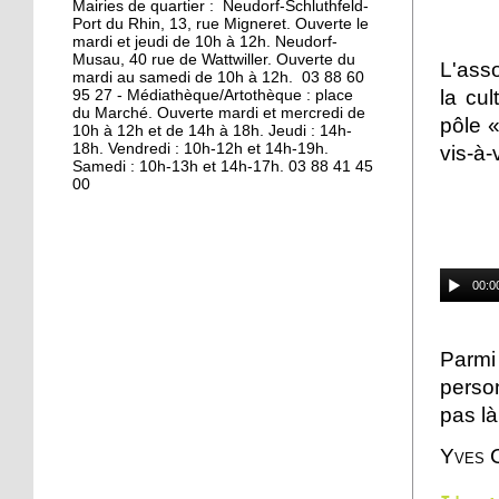
Mairies de quartier : Neudorf-Schluthfeld-
Port du Rhin, 13, rue Migneret. Ouverte le
11 octobre 2013
mardi et jeudi de 10h à 12h. Neudorf-
S'éclairer pour l'hiver à
Musau, 40 rue de Wattwiller. Ouverte du
L'asso
mardi au samedi de 10h à 12h. 03 88 60
Vélostation
la cu
95 27 - Médiathèque/Artothèque : place
du Marché. Ouverte mardi et mercredi de
pôle «
10h à 12h et de 14h à 18h. Jeudi : 14h-
10 octobre 2013
18h. Vendredi : 10h-12h et 14h-19h.
vis-à-
Les étudiants en
Samedi : 10h-13h et 14h-17h. 03 88 41 45
00
résidence
8 octobre 2013
Les à-côtés de la plaque
00:0
7 octobre 2013
Parmi 
La maison de l'Aran en
perso
cours de destruction
pas là
Yves 
19 octobre 2012
L'emploi sur le quai d'en