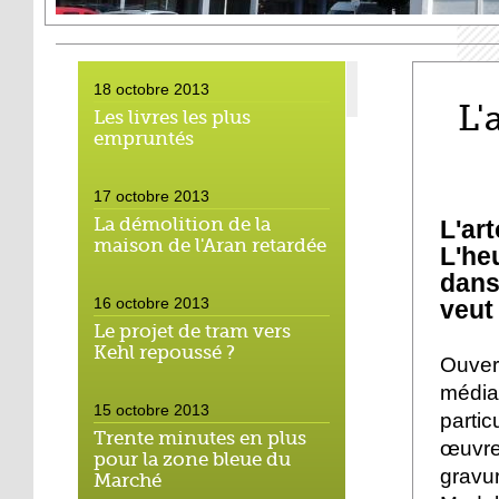
18 octobre 2013
L'
Les livres les plus
empruntés
17 octobre 2013
La démolition de la
L'ar
maison de l'Aran retardée
L'he
dans
16 octobre 2013
veut
Le projet de tram vers
Kehl repoussé ?
Ouver
médi
15 octobre 2013
partic
Trente minutes en plus
œuvre
pour la zone bleue du
gravu
Marché