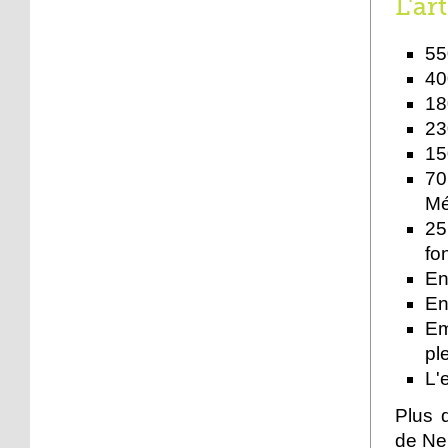
L'ar
face
55
19 octobre 2012
40
Le point sur le
18
réaménagement de la
place du Marché
23
15
19 octobre 2012
70
Place de l'Hippodrome:
Mé
un chemin piétons pour
25
contourner le chantier
fo
17 octobre 2012
En
Strasbourg est un
En
personnage de roman
Em
ple
15 octobre 2012
L'
En quête des souvenirs
perdus
Plus 
de Ne