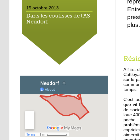
repr
15 octobre 2013
Entr
Dans les coulisses de l'AS
pres
Neudorf
plus
15 octobre 2013
Place du marché : les
vieux vélos roulent
toujours
Rési
À l'Est 
14 octobre 2013
Cattleya
Métalleux : satanés
sur le pa
clichés
commune
temps.
C'est a
14 octobre 2013
que vit
Tapis rouge sous ciel gris
de soci
loue 400
poche. 
problèm
capricie
14 octobre 2013
aimerai
Football : l'AS Neudorf
appartem