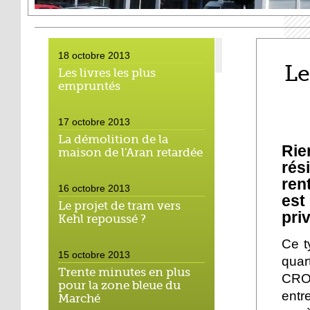
18 octobre 2013
Le
Les livres les plus
empruntés
17 octobre 2013
La démolition de la
Rie
maison de l'Aran retardée
rés
ren
16 octobre 2013
est
Le projet de tram vers
pri
Kehl repoussé ?
Ce t
15 octobre 2013
quar
Trente minutes en plus
CROU
pour la zone bleue du
entr
Marché