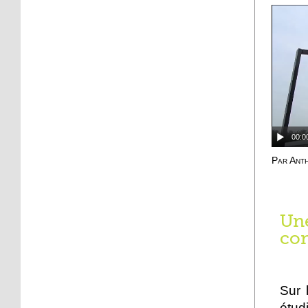
face
19 octobre 2012
Le point sur le
réaménagement de la
place du Marché
19 octobre 2012
Place de l'Hippodrome:
00:0
un chemin piétons pour
contourner le chantier
Par Ant
17 octobre 2012
Strasbourg est un
Une
personnage de roman
con
15 octobre 2012
En quête des souvenirs
perdus
Sur 
étud