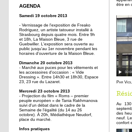
crée la surprise en Coupe
être en 
AGENDA
de France
Samedi 19 octobre 2013
13 octobre 2013
- Vernissage de l'exposition de Freako
Christian Wahl obtient la
Rodriguez, un artiste tatoueur installé à
Strasbourg depuis quatre mois. Entre 9h
baguette d'or 2013
et 18h, La Maison Bleue, 3 rue de
Guebwiller. L'exposition sera ouverte au
public jusqu'au 1er novembre pendant les
11 octobre 2013
horaires d'ouverture de la Maison Bleue.
Un nouveau président à
Dimanche 20 octobre 2013
la tête de la grande
- Marché aux puces pour les vêtements et
mosquée
00:0
les accessoires d'occasion : « Vide
Dressing ». Entre 14h30 et 18h30, Espace
11 octobre 2013
23, 23 rue du Lazaret.
Par Vio
500 roses offertes aux
Mercredi 23 octobre 2013
Rési
Neudorfois
- Projection du film « Roms – premier
peuple européen » de Tania Rakhmanova
Au 130
suivi d'un débat dans le cadre de la
septembr
11 octobre 2013
Semaine de l'égalité (du 14 au 26
des heur
octobre). À 20h, Médiathèque Neudorf,
Les cycles éphémères
neuf. Le
place du marché.
d'un brasseur
confort
authentique
Infos pratiques