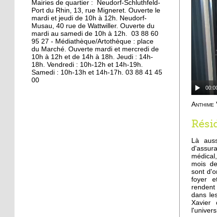
Mairies de quartier : Neudorf-Schluthfeld-
Port du Rhin, 13, rue Migneret. Ouverte le
11 octobre 2013
mardi et jeudi de 10h à 12h. Neudorf-
S'éclairer pour l'hiver à
Musau, 40 rue de Wattwiller. Ouverte du
mardi au samedi de 10h à 12h. 03 88 60
Vélostation
95 27 - Médiathèque/Artothèque : place
du Marché. Ouverte mardi et mercredi de
10h à 12h et de 14h à 18h. Jeudi : 14h-
10 octobre 2013
18h. Vendredi : 10h-12h et 14h-19h.
Les étudiants en
Samedi : 10h-13h et 14h-17h. 03 88 41 45
00
résidence
00:0
Anthim
8 octobre 2013
Les à-côtés de la plaque
Rési
Là auss
d'assu
7 octobre 2013
médical,
mois de
La maison de l'Aran en
sont d'o
cours de destruction
foyer e
rendent 
dans le
19 octobre 2012
Xavier
l'univers
L'emploi sur le quai d'en