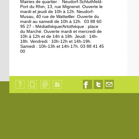
Mairies de quartier : Neudorf-Schluthfeld-
Port du Rhin, 13, rue Migneret. Ouverte le
11 octobre 2013
mardi et jeudi de 10h à 12h. Neudorf-
S'éclairer pour l'hiver à
Musau, 40 rue de Wattwiller. Ouverte du
mardi au samedi de 10h à 12h. 03 88 60
Vélostation
95 27 - Médiathèque/Artothèque : place
du Marché. Ouverte mardi et mercredi de
10h à 12h et de 14h à 18h. Jeudi : 14h-
10 octobre 2013
18h. Vendredi : 10h-12h et 14h-19h.
Les étudiants en
Samedi : 10h-13h et 14h-17h. 03 88 41 45
00
résidence
8 octobre 2013
Les à-côtés de la plaque
Qui
Plan
Contact
Identification
Nous
Nous
Nous
sommes-
du
suivre
suivre
contacter
7 octobre 2013
nous
site
sur
sur
par
?
Facebook
Twitter
email
La maison de l'Aran en
cours de destruction
19 octobre 2012
L'emploi sur le quai d'en