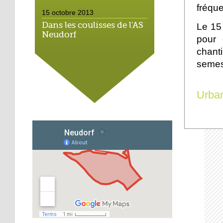
fréque
15 octobre 2013
Dans les coulisses de l'AS
Le 15 
Neudorf
pour 
chant
15 octobre 2013
semes
Place du marché : les
vieux vélos roulent
toujours
Urba
14 octobre 2013
Métalleux : satanés
clichés
14 octobre 2013
Tapis rouge sous ciel gris
14 octobre 2013
Football : l'AS Neudorf