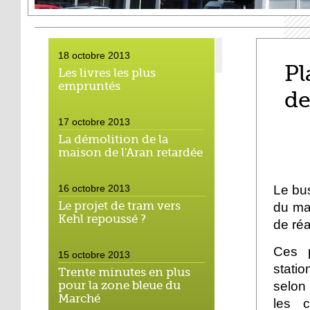
18 octobre 2013
Pl
Les livres les plus
empruntés
de
17 octobre 2013
La démolition de la
maison de l'Aran retardée
Le bus
16 octobre 2013
Le projet de tram vers
du ma
Kehl repoussé ?
de ré
Ces p
15 octobre 2013
stati
Trente minutes en plus
selon 
pour la zone bleue du
Marché
les 