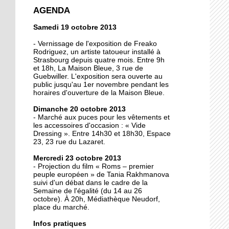
crée la surprise en Coupe
AGENDA
de France
Samedi 19 octobre 2013
13 octobre 2013
- Vernissage de l'exposition de Freako
Christian Wahl obtient la
Rodriguez, un artiste tatoueur installé à
Strasbourg depuis quatre mois. Entre 9h
baguette d'or 2013
et 18h, La Maison Bleue, 3 rue de
Guebwiller. L'exposition sera ouverte au
public jusqu'au 1er novembre pendant les
11 octobre 2013
horaires d'ouverture de la Maison Bleue.
Un nouveau président à
Dimanche 20 octobre 2013
la tête de la grande
- Marché aux puces pour les vêtements et
mosquée
les accessoires d'occasion : « Vide
Dressing ». Entre 14h30 et 18h30, Espace
11 octobre 2013
23, 23 rue du Lazaret.
500 roses offertes aux
Mercredi 23 octobre 2013
Neudorfois
- Projection du film « Roms – premier
peuple européen » de Tania Rakhmanova
suivi d'un débat dans le cadre de la
11 octobre 2013
Semaine de l'égalité (du 14 au 26
octobre). À 20h, Médiathèque Neudorf,
Les cycles éphémères
place du marché.
d'un brasseur
authentique
Infos pratiques