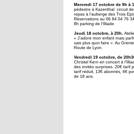
Maxime Luck, nouve
Mercredi 17 octobre de 9h à 
pédestre à Kazenthal: circuit d
chef d'orchestre de la
repas à l'auberge des Trois Epi
Vulcania
Réservations au 06 84 04 76 34
8h parking de l'Illiade.
16 octobre 2018
Jeudi 18 octobre, à 20h.
Ateli
Coupe de France : Illk
« J’adore mon enfant mais parfo
triomphe en
sais plus quoi faire ». Au Grenie
prolongations
Route de Lyon.
Vendredi 19 octobre, de 20h3
16 octobre 2018
Christel Kern en concert à l'Illi
des invités surprises. 20€ tarif 
Le souvenir de 14-18
tarif réduit, 13€ abonnés, 6€ p
ravivé par les lycéens
de 18 ans.
16 octobre 2018
Fête de la science :
banane, liquide vaisse
et ADN
15 octobre 2018
Dans les coulisses du
bâtiment, façon Le