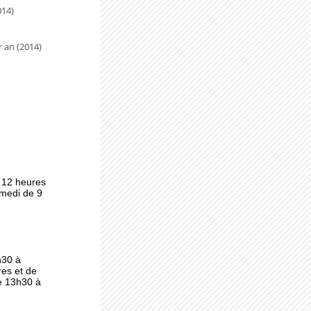
014)
 an (2014)
lle
u
us
 12 heures
amedi de 9
h30 à
es et de
e 13h30 à