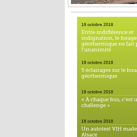
18 octobre 2018
Entre indifférence et
indignation, le forage
géothermique ne fait 
l’unanimité
18 octobre 2018
5 éclairages sur le for
géothermique
18 octobre 2018
« À chaque fois, c’est 
challenge »
18 octobre 2018
Un autotest VIH made
Alsace