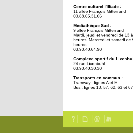
Une reconquête de la
nuit positive
Centre culturel l'Illiade :
11 allée François Mitterrand
03.88.65.31.06
18 octobre 2017
Médiathèque Sud :
La grande lessive exp
9 allée François Mitterrand
demain
Mardi, jeudi et vendredi de 13 
heures. Mercredi et samedi de 
heures.
03.90.40.64.90
18 octobre 2017
Police municipale : la
Complexe sportif du Lixenbuh
proximité cachée
24 rue Lixenbuhl
03.90.40.30.30
Transports en commun :
16 octobre 2017
Tramway : lignes A et E
Face à l'afflux de dons,
Bus : lignes 13, 57, 62, 63 et 67
banque alimentaire
déménage
15 octobre 2017
Recrutement
d’enseignant alleman
Qui
Plan
Contact
Identification
en cours
sommes-
du
nous
site