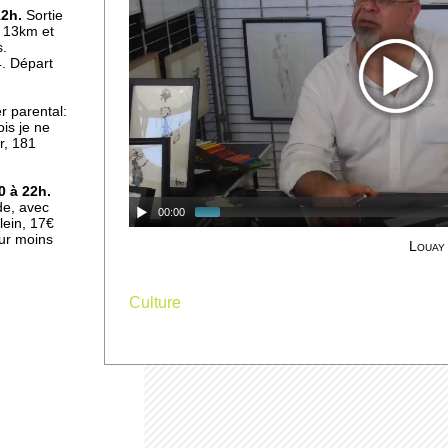
au
12h.
Sortie
e 13km et
s.
. Départ
er parental:
irch
is je ne
r,
181
0 à 22h.
ade, avec
00:00
plein, 17€
our moins
Louay
Culture
lle