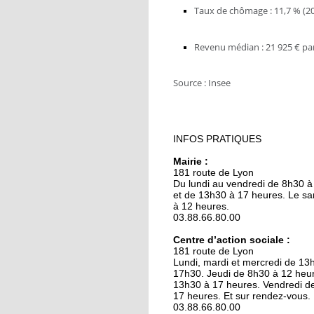
9 octobre 2018
Taux de chômage : 11,7 % (2
L'école maternelle
Lixenbuhl fait peau
Revenu médian : 21 925 € par
neuve
​Source : Insee
19 octobre 2017
Illkirch expose sa « Be
époque »
INFOS PRATIQUES
19 octobre 2017
Mairie :
Les ateliers rénovés d
181 route de Lyon
lycée Le Corbusier so
Du lundi au vendredi de 8h30 à
les projecteurs
et de 13h30 à 17 heures. Le s
à 12 heures.
03.88.66.80.00
19 octobre 2017
La communauté
Centre d’action sociale :
181 route de Lyon
musulmane en quête
Lundi, mardi et mercredi de 13
d'espace
17h30. Jeudi de 8h30 à 12 heur
13h30 à 17 heures. Vendredi d
17 heures. Et sur rendez-vous.
19 octobre 2017
03.88.66.80.00