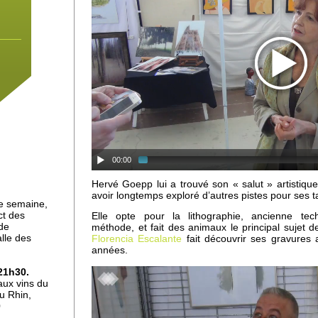
x
00:00
Hervé Goepp lui a trouvé son « salut » artistiqu
ses
avoir longtemps exploré d’autres pistes pour ses t
e semaine,
ct des
Elle opte pour la lithographie, ancienne te
 de
méthode, et fait des animaux le principal sujet d
alle des
Florencia Escalante
fait découvrir ses gravures 
années.
ch:
21h30.
aux vins du
u Rhin,
0