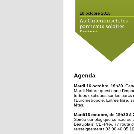
18 octobre 2018
Au Girlenhirsch, les
panneaux solaires
flottent
18 octobre 2018
Le bujutsu s'invite au
Oscars du sport
18 octobre 2018
Agenda
Illkirch veut formuler 
Mardi 16 octobre, 19h30.
rêves
Cett
Mardi Nature questionne l'impa
tortues exotiques sur les parcs
l'Eurométropole. Entrée libre, s
17 octobre 2018
fêtes.
Forum des arts d'Illkir
Mardi16 octobre, de 19h30 à 
4 artistes, 4 univers
Soirée oenologique consacrée 
Beaujolais. CEFPPA, 77 route d
renseignements 03 90 40 05 1
17 octobre 2018