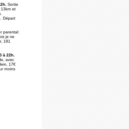
au
12h.
Sortie
e 13km et
s.
. Départ
er parental:
irch
is je ne
r,
181
0 à 22h.
ade, avec
plein, 17€
our moins
lle