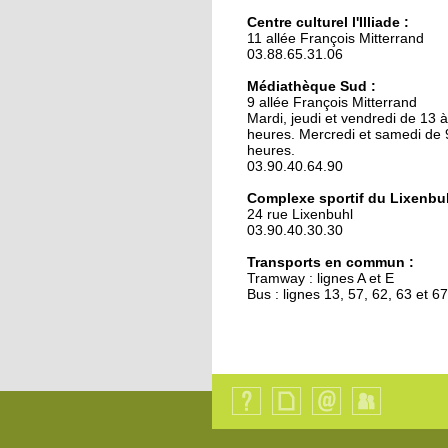
Une reconquête de la
nuit positive
Centre culturel l'Illiade :
11 allée François Mitterrand
03.88.65.31.06
18 octobre 2017
Médiathèque Sud :
La grande lessive exp
9 allée François Mitterrand
demain
Mardi, jeudi et vendredi de 13 
heures. Mercredi et samedi de 
heures.
03.90.40.64.90
18 octobre 2017
Police municipale : la
Complexe sportif du Lixenbuh
proximité cachée
24 rue Lixenbuhl
03.90.40.30.30
Transports en commun :
16 octobre 2017
Tramway : lignes A et E
Face à l'afflux de dons,
Bus : lignes 13, 57, 62, 63 et 67
banque alimentaire
déménage
15 octobre 2017
Recrutement
d’enseignant alleman
Qui
Plan
Contact
Identification
en cours
sommes-
du
nous
site