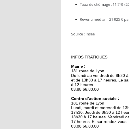
9 octobre 2018
Taux de chômage : 11,7 % (2
L'école maternelle
Lixenbuhl fait peau
Revenu médian : 21 925 € par
neuve
​Source : Insee
19 octobre 2017
Illkirch expose sa « Be
époque »
INFOS PRATIQUES
19 octobre 2017
Mairie :
Les ateliers rénovés d
181 route de Lyon
lycée Le Corbusier so
Du lundi au vendredi de 8h30 à
les projecteurs
et de 13h30 à 17 heures. Le s
à 12 heures.
03.88.66.80.00
19 octobre 2017
La communauté
Centre d’action sociale :
181 route de Lyon
musulmane en quête
Lundi, mardi et mercredi de 13
d'espace
17h30. Jeudi de 8h30 à 12 heur
13h30 à 17 heures. Vendredi d
17 heures. Et sur rendez-vous.
19 octobre 2017
03.88.66.80.00