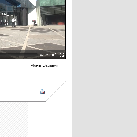
02:26
Marie Dédéban