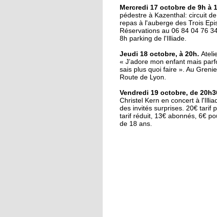
Maxime Luck, nouve
Mercredi 17 octobre de 9h à 
pédestre à Kazenthal: circuit d
chef d'orchestre de la
repas à l'auberge des Trois Epi
Vulcania
Réservations au 06 84 04 76 34
8h parking de l'Illiade.
16 octobre 2018
Jeudi 18 octobre, à 20h.
Ateli
Coupe de France : Illk
« J’adore mon enfant mais parfo
triomphe en
sais plus quoi faire ». Au Grenie
prolongations
Route de Lyon.
Vendredi 19 octobre, de 20h3
16 octobre 2018
Christel Kern en concert à l'Illi
des invités surprises. 20€ tarif 
Le souvenir de 14-18
tarif réduit, 13€ abonnés, 6€ p
ravivé par les lycéens
de 18 ans.
16 octobre 2018
Fête de la science :
banane, liquide vaisse
et ADN
15 octobre 2018
Dans les coulisses du
bâtiment, façon Le