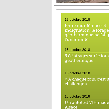
18 octobre 2018
Entre indifférence et
indignation, le forage
géothermique ne fait 
l’unanimité
18 octobre 2018
5 éclairages sur le for
géothermique
18 octobre 2018
« À chaque fois, c’est 
challenge »
18 octobre 2018
Un autotest VIH made
Alsace