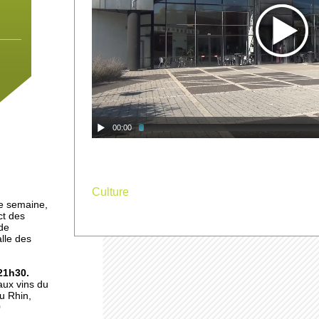
x
00:00
Culture
ses
e semaine,
ct des
 de
alle des
ch:
21h30.
aux vins du
u Rhin,
0