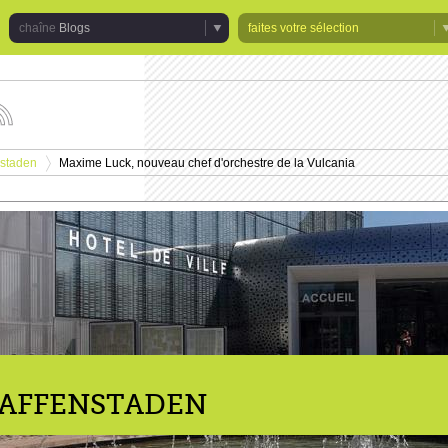
Blogs
faites votre sélection
uivez
s
tualités
enstaden
Maxime Luck, nouveau chef d'orchestre de la Vulcania
e
>
haîne
logs
RAFFENSTADEN