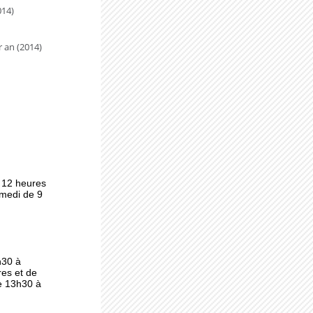
014)
 an (2014)
lle
u
us
 12 heures
amedi de 9
h30 à
es et de
e 13h30 à