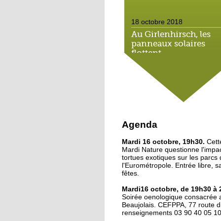
18 octobre 2018
Au Girlenhirsch, les
panneaux solaires
flottent
18 octobre 2018
Le bujutsu s'invite au
Oscars du sport
18 octobre 2018
Agenda
Illkirch veut formuler 
Mardi 16 octobre, 19h30.
rêves
Cett
Mardi Nature questionne l'impa
tortues exotiques sur les parcs
l'Eurométropole. Entrée libre, s
17 octobre 2018
fêtes.
Forum des arts d'Illkir
Mardi16 octobre, de 19h30 à 
4 artistes, 4 univers
Soirée oenologique consacrée 
Beaujolais. CEFPPA, 77 route d
renseignements 03 90 40 05 1
17 octobre 2018