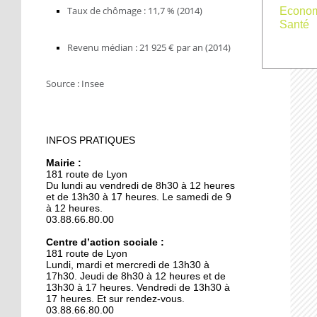
9 octobre 2018
Taux de chômage : 11,7 % (2014)
Econo
Santé
L'école maternelle
Lixenbuhl fait peau
Revenu médian : 21 925 € par an (2014)
neuve
​Source : Insee
19 octobre 2017
Illkirch expose sa « Belle
époque »
INFOS PRATIQUES
19 octobre 2017
Mairie :
Les ateliers rénovés du
181 route de Lyon
lycée Le Corbusier sous
Du lundi au vendredi de 8h30 à 12 heures
les projecteurs
et de 13h30 à 17 heures. Le samedi de 9
à 12 heures.
03.88.66.80.00
19 octobre 2017
La communauté
Centre d’action sociale :
181 route de Lyon
musulmane en quête
Lundi, mardi et mercredi de 13h30 à
d'espace
17h30. Jeudi de 8h30 à 12 heures et de
13h30 à 17 heures. Vendredi de 13h30 à
17 heures. Et sur rendez-vous.
19 octobre 2017
03.88.66.80.00