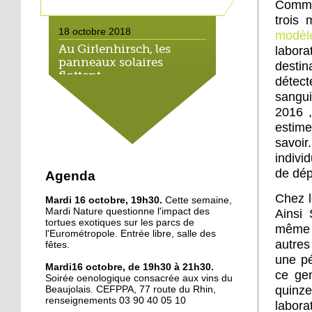
Commer
trois 
18 octobre 2018
modèl
Au Girlenhirsch, les
labora
panneaux solaires
destin
flottent
détec
sangui
18 octobre 2018
2016 
Le bujutsu s'invite aux
estime
Oscars du sport
savoir
indivi
de dép
18 octobre 2018
Agenda
Illkirch veut formuler ses
Chez l
Mardi 16 octobre, 19h30.
Cette semaine,
rêves
Mardi Nature questionne l'impact des
Ainsi 
tortues exotiques sur les parcs de
même 
l'Eurométropole. Entrée libre, salle des
17 octobre 2018
autres
fêtes.
Forum des arts d'Illkirch:
une pé
Mardi16 octobre, de 19h30 à 21h30.
4 artistes, 4 univers
ce gen
Soirée oenologique consacrée aux vins du
quinze
Beaujolais. CEFPPA, 77 route du Rhin,
renseignements 03 90 40 05 10
labora
17 octobre 2018