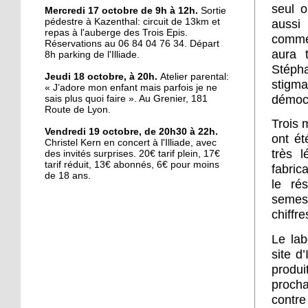
seul o
Maxime Luck, nouveau
Mercredi 17 octobre de 9h à 12h.
Sortie
pédestre à Kazenthal: circuit de 13km et
auss
chef d'orchestre de la
repas à l'auberge des Trois Epis.
Vulcania
commer
Réservations au 06 84 04 76 34. Départ
aura 
8h parking de l'Illiade.
16 octobre 2018
Stépha
Jeudi 18 octobre, à 20h.
Atelier parental:
Coupe de France : Illkirch
stigma
« J’adore mon enfant mais parfois je ne
triomphe en
démocr
sais plus quoi faire ». Au Grenier,
181
prolongations
Route de Lyon.
Trois 
Vendredi 19 octobre, de 20h30 à 22h.
ont ét
16 octobre 2018
Christel Kern en concert à l'Illiade, avec
très 
des invités surprises. 20€ tarif plein, 17€
Le souvenir de 14-18
tarif réduit, 13€ abonnés, 6€ pour moins
ravivé par les lycéens
fabric
de 18 ans.
le rés
semest
16 octobre 2018
chiffr
Fête de la science :
banane, liquide vaisselle
Le lab
et ADN
site d
produi
15 octobre 2018
proch
Dans les coulisses du
contre
bâtiment, façon Le