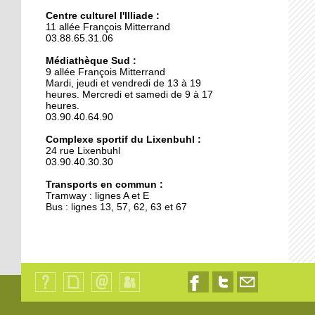
Une reconquête de la
nuit positive
Centre culturel l'Illiade :
11 allée François Mitterrand
03.88.65.31.06
18 octobre 2017
Médiathèque Sud :
La grande lessive exposée
9 allée François Mitterrand
demain
Mardi, jeudi et vendredi de 13 à 19
heures. Mercredi et samedi de 9 à 17
heures.
03.90.40.64.90
18 octobre 2017
Police municipale : la
Complexe sportif du Lixenbuhl :
proximité cachée
24 rue Lixenbuhl
03.90.40.30.30
Transports en commun :
16 octobre 2017
Tramway : lignes A et E
Face à l'afflux de dons, la
Bus : lignes 13, 57, 62, 63 et 67
banque alimentaire
déménage
15 octobre 2017
Recrutement
d’enseignant allemand
Qui
Plan
Contact
Identification
Nous
Nous
Nous
en cours
sommes-
du
suivre
suivre
contacter
nous
site