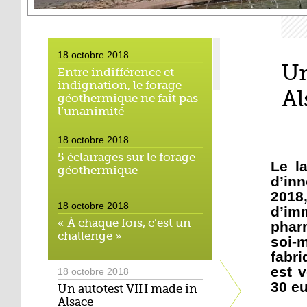
18 octobre 2018
Un
Entre indifférence et
indignation, le forage
Al
géothermique ne fait pas
l’unanimité
18 octobre 2018
5 éclairages sur le forage
Le l
géothermique
d’inn
2018
18 octobre 2018
d’i
« À chaque fois, c’est un
pharm
challenge »
soi-
fabr
est 
18 octobre 2018
30 eu
Un autotest VIH made in
Alsace