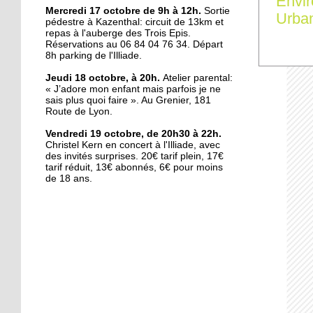
Envi
Maxime Luck, nouveau
Mercredi 17 octobre de 9h à 12h.
Sortie
Urba
pédestre à Kazenthal: circuit de 13km et
chef d'orchestre de la
repas à l'auberge des Trois Epis.
Vulcania
Réservations au 06 84 04 76 34. Départ
8h parking de l'Illiade.
16 octobre 2018
Jeudi 18 octobre, à 20h.
Atelier parental:
Coupe de France : Illkirch
« J’adore mon enfant mais parfois je ne
triomphe en
sais plus quoi faire ». Au Grenier,
181
prolongations
Route de Lyon.
Vendredi 19 octobre, de 20h30 à 22h.
16 octobre 2018
Christel Kern en concert à l'Illiade, avec
Le souvenir de 14-18
des invités surprises. 20€ tarif plein, 17€
tarif réduit, 13€ abonnés, 6€ pour moins
ravivé par les lycéens
de 18 ans.
16 octobre 2018
Fête de la science :
banane, liquide vaisselle
et ADN
15 octobre 2018
Dans les coulisses du
bâtiment, façon Le