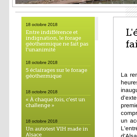
18 octobre 2018
L'
Entre indifférence et
indignation, le forage
fa
géothermique ne fait pas
l’unanimité
18 octobre 2018
5 éclairages sur le forage
La re
géothermique
heure
inaug
18 octobre 2018
d'ext
« À chaque fois, c’est un
premi
challenge »
compr
un ac
18 octobre 2018
L'ent
Un autotest VIH made in
Alsace
d'Alsa