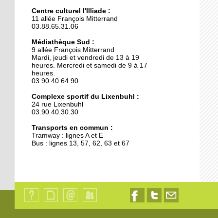
Une reconquête de la
nuit positive
Centre culturel l'Illiade :
11 allée François Mitterrand
03.88.65.31.06
18 octobre 2017
Médiathèque Sud :
La grande lessive exposée
9 allée François Mitterrand
demain
Mardi, jeudi et vendredi de 13 à 19
heures. Mercredi et samedi de 9 à 17
heures.
03.90.40.64.90
18 octobre 2017
Police municipale : la
Complexe sportif du Lixenbuhl :
proximité cachée
24 rue Lixenbuhl
03.90.40.30.30
Transports en commun :
16 octobre 2017
Tramway : lignes A et E
Face à l'afflux de dons, la
Bus : lignes 13, 57, 62, 63 et 67
banque alimentaire
déménage
15 octobre 2017
Recrutement
d’enseignant allemand
Qui
Plan
Contact
Identification
Nous
Nous
Nous
en cours
sommes-
du
suivre
suivre
contacter
nous
site