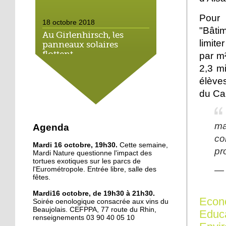
Pour 
18 octobre 2018
"Bâtim
Au Girlenhirsch, les
limit
panneaux solaires
flottent
par m²
2,3 m
18 octobre 2018
élèves
Le bujutsu s'invite aux
du Ca
Oscars du sport
18 octobre 2018
ma
Agenda
Illkirch veut formuler ses
co
Mardi 16 octobre, 19h30.
rêves
Cette semaine,
pr
Mardi Nature questionne l'impact des
tortues exotiques sur les parcs de
— 
l'Eurométropole. Entrée libre, salle des
17 octobre 2018
fêtes.
Forum des arts d'Illkirch:
Mardi16 octobre, de 19h30 à 21h30.
4 artistes, 4 univers
Econ
Soirée oenologique consacrée aux vins du
Beaujolais. CEFPPA, 77 route du Rhin,
Educ
renseignements 03 90 40 05 10
17 octobre 2018