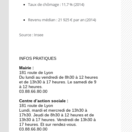
9 octobre 2018
Taux de chômage : 11,7 % (2014)
L'école maternelle
Lixenbuhl fait peau
Revenu médian : 21 925 € par an (2014)
neuve
​Source : Insee
19 octobre 2017
Illkirch expose sa « Belle
époque »
INFOS PRATIQUES
19 octobre 2017
Mairie :
Les ateliers rénovés du
181 route de Lyon
lycée Le Corbusier sous
Du lundi au vendredi de 8h30 à 12 heures
les projecteurs
et de 13h30 à 17 heures. Le samedi de 9
à 12 heures.
03.88.66.80.00
19 octobre 2017
La communauté
Centre d’action sociale :
181 route de Lyon
musulmane en quête
Lundi, mardi et mercredi de 13h30 à
d'espace
17h30. Jeudi de 8h30 à 12 heures et de
13h30 à 17 heures. Vendredi de 13h30 à
17 heures. Et sur rendez-vous.
19 octobre 2017
03.88.66.80.00