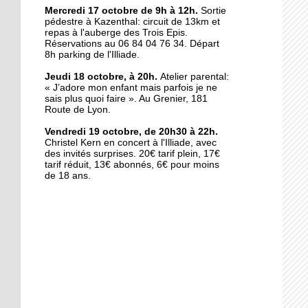
Maxime Luck, nouveau
Mercredi 17 octobre de 9h à 12h.
Sortie
pédestre à Kazenthal: circuit de 13km et
chef d'orchestre de la
repas à l'auberge des Trois Epis.
Vulcania
Réservations au 06 84 04 76 34. Départ
8h parking de l'Illiade.
16 octobre 2018
Jeudi 18 octobre, à 20h.
Atelier parental:
Coupe de France : Illkirch
« J’adore mon enfant mais parfois je ne
triomphe en
sais plus quoi faire ». Au Grenier,
181
prolongations
Route de Lyon.
Vendredi 19 octobre, de 20h30 à 22h.
16 octobre 2018
Christel Kern en concert à l'Illiade, avec
Le souvenir de 14-18
des invités surprises. 20€ tarif plein, 17€
tarif réduit, 13€ abonnés, 6€ pour moins
ravivé par les lycéens
de 18 ans.
16 octobre 2018
Fête de la science :
banane, liquide vaisselle
et ADN
15 octobre 2018
Dans les coulisses du
bâtiment, façon Le