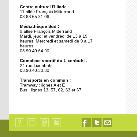
nuit positive
Centre culturel l'Illiade :
11 allée François Mitterrand
03.88.65.31.06
18 octobre 2017
Médiathèque Sud :
La grande lessive exposée
9 allée François Mitterrand
demain
Mardi, jeudi et vendredi de 13 à 19
heures. Mercredi et samedi de 9 à 17
heures.
03.90.40.64.90
18 octobre 2017
Police municipale : la
Complexe sportif du Lixenbuhl :
proximité cachée
24 rue Lixenbuhl
03.90.40.30.30
Transports en commun :
16 octobre 2017
Tramway : lignes A et E
Face à l'afflux de dons, la
Bus : lignes 13, 57, 62, 63 et 67
banque alimentaire
déménage
15 octobre 2017
Recrutement
d’enseignant allemand
Qui
Plan
Contact
Identification
Nous
Nous
Nous
en cours
sommes-
du
suivre
suivre
contacter
nous
site