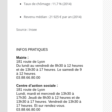
9 octobre 2018
Taux de chômage : 11,7 % (2014)
L'école maternelle
Lixenbuhl fait peau
Revenu médian : 21 925 € par an (2014)
neuve
​Source : Insee
19 octobre 2017
Illkirch expose sa « Belle
époque »
INFOS PRATIQUES
19 octobre 2017
Mairie :
Les ateliers rénovés du
181 route de Lyon
lycée Le Corbusier sous
Du lundi au vendredi de 8h30 à 12 heures
les projecteurs
et de 13h30 à 17 heures. Le samedi de 9
à 12 heures.
03.88.66.80.00
19 octobre 2017
La communauté
Centre d’action sociale :
181 route de Lyon
musulmane en quête
Lundi, mardi et mercredi de 13h30 à
d'espace
17h30. Jeudi de 8h30 à 12 heures et de
13h30 à 17 heures. Vendredi de 13h30 à
17 heures. Et sur rendez-vous.
19 octobre 2017
03.88.66.80.00
Une reconquête de la