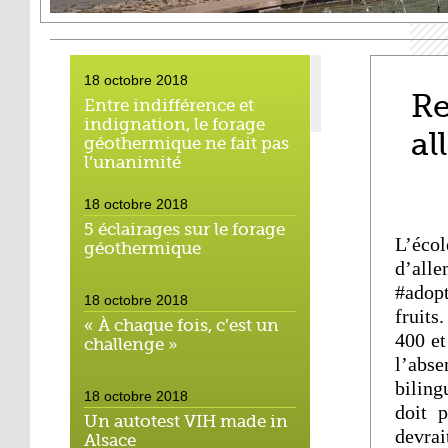
18 octobre 2018
Re
Entre indifférence et
indignation, le forage
al
géothermique ne fait pas
l’unanimité
18 octobre 2018
5 éclairages sur le forage
L’éco
géothermique
d’all
#adop
18 octobre 2018
fruits
« À chaque fois, c’est un
400 et
challenge »
l’abs
biling
18 octobre 2018
doit p
Un autotest VIH made in
devrai
Alsace