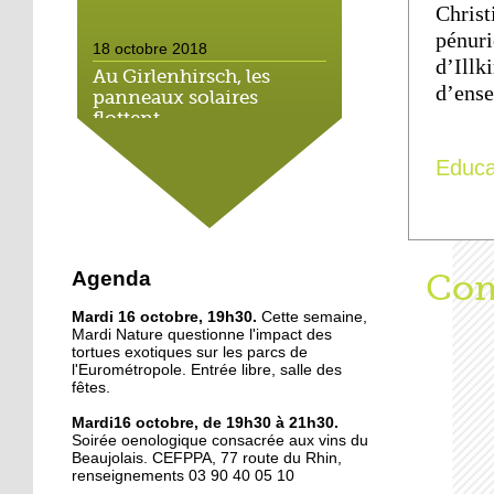
Christ
pénuri
18 octobre 2018
d’Ill
Au Girlenhirsch, les
d’ense
panneaux solaires
flottent
Educa
18 octobre 2018
Le bujutsu s'invite aux
Oscars du sport
18 octobre 2018
Agenda
Aff
Com
Illkirch veut formuler ses
Mardi 16 octobre, 19h30.
rêves
Cette semaine,
Mardi Nature questionne l'impact des
tortues exotiques sur les parcs de
l'Eurométropole. Entrée libre, salle des
17 octobre 2018
fêtes.
Forum des arts d'Illkirch:
Mardi16 octobre, de 19h30 à 21h30.
4 artistes, 4 univers
Soirée oenologique consacrée aux vins du
Beaujolais. CEFPPA, 77 route du Rhin,
renseignements 03 90 40 05 10
17 octobre 2018