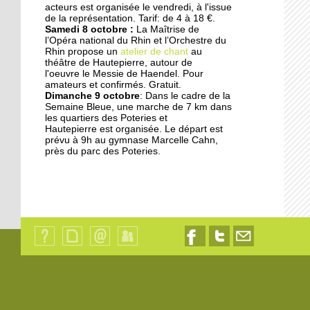
acteurs est organisée le vendredi, à l'issue
17 septembre 2014
de la représentation. Tarif: de 4 à 18 €.
Samedi 8 octobre :
La Maîtrise de
Les jardins germent au
l’Opéra national du Rhin et l’Orchestre du
pied des immeubles
Rhin propose un
atelier de chant
au
théâtre de Hautepierre, autour de
l'oeuvre le Messie de Haendel. Pour
18 octobre 2013
amateurs et confirmés. Gratuit.
Dimanche 9 octobre
: Dans le cadre de la
Les dyslexiques pris en
Semaine Bleue, une marche de 7 km dans
charge à François-
les quartiers des Poteries et
Truffaut
Hautepierre est organisée. Le départ est
prévu à 9h au gymnase Marcelle Cahn,
près du parc des Poteries.
18 octobre 2013
"L'Ena et la Zep ne sont
pas déconnectés"
18 octobre 2013
Des modules où il fait
bon vivre
Qui
Plan
Contact
Identification
Nous
Nous
Nous
sommes-
du
suivre
suivre
contacter
nous
site
sur
sur
par
?
Facebook
Twitter
email
18 octobre 2013
Les oeuvres sociales du