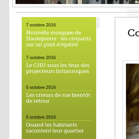
7 octobre 2016
Co
Nouvelle mosquée de
Hautepierre : les croyants
sur un pied d'égalité
7 octobre 2016
Le CHU sous les feux des
projecteurs britanniques
5 octobre 2016
Les crieurs de rue bientôt
de retour
5 octobre 2016
Quand les habitants
racontent leur quartier