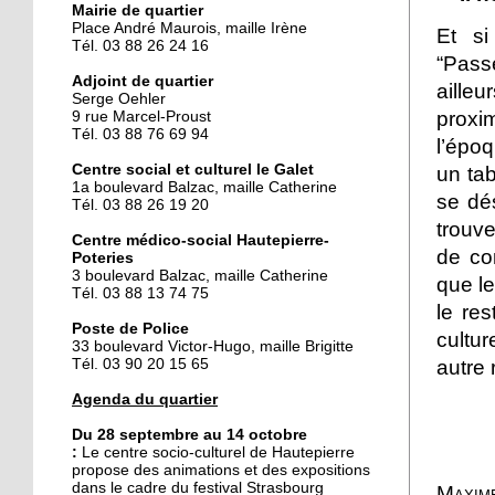
Mairie de quartier
Place André Maurois, maille Irène
Et si
Tél. 03 88 26 24 16
25 septembre 2014
“Passe
Des gâteaux contre un
Adjoint de quartier
aille
voyage
Serge Oehler
proxim
9 rue Marcel-Proust
Tél. 03 88 76 69 94
l’époq
25 septembre 2014
Centre social et culturel le Galet
un tab
La fièvre du flamenco
1a boulevard Balzac, maille Catherine
se dé
s'empare du Galet
Tél. 03 88 26 19 20
trouve
Centre médico-social Hautepierre-
de co
Poteries
24 septembre 2014
3 boulevard Balzac, maille Catherine
que le
Hautepierre prépare le
Tél. 03 88 13 74 75
rallye de France
le res
Poste de Police
cultur
33 boulevard Victor-Hugo, maille Brigitte
autre 
Tél. 03 90 20 15 65
24 septembre 2014
Le pôle de services se fait
Agenda du quartier
attendre
Du 28 septembre au 14 octobre
:
Le
centre socio-culturel de Hautepierre
propose des animations et des expositions
23 septembre 2014
dans le cadre du festival Strasbourg
Maxim