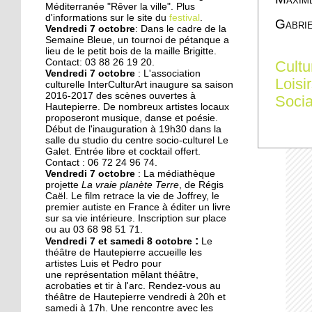
Des collégiens
Méditerranée "Rêver la ville". Plus
journalistes du goût
d'informations sur le site du
festival
.
Gabri
Vendredi 7 octobre
: Dans le cadre de la
Semaine Bleue, un tournoi de pétanque a
lieu de le petit bois de la maille Brigitte.
22 septembre 2014
Contact: 03 88 26 19 20.
Cultu
La faculté de théologie
Vendredi 7 octobre
: L'association
Loisi
musulmane à l'arrêt
culturelle InterCulturArt inaugure sa saison
2016-2017 des scènes ouvertes à
Socia
Hautepierre. De nombreux artistes locaux
proposeront musique, danse et poésie.
22 septembre 2014
Début de l'inauguration à 19h30 dans la
Des perturbations sans
salle du studio du centre socio-culturel Le
vagues
Galet. Entrée libre et cocktail offert.
Contact : 06 72 24 96 74.
Vendredi 7 octobre
: La médiathèque
projette
La vraie planète Terre
, de Régis
19 septembre 2014
Caël. Le film retrace la vie de Joffrey, le
Anissa, une championne
premier autiste en France à éditer un livre
de karaté engagée dans
sur sa vie intérieure. Inscription sur place
son quartier
ou au 03 68 98 51 71.
:
Vendredi 7 et samedi 8 octobre
Le
théâtre de Hautepierre accueille les
19 septembre 2014
artistes Luis et Pedro pour
une représentation mêlant théâtre,
Nouvelle génération chez
acrobaties et tir à l'arc. Rendez-vous au
les Gospel Kids
théâtre de Hautepierre vendredi à 20h et
samedi à 17h. Une rencontre avec les