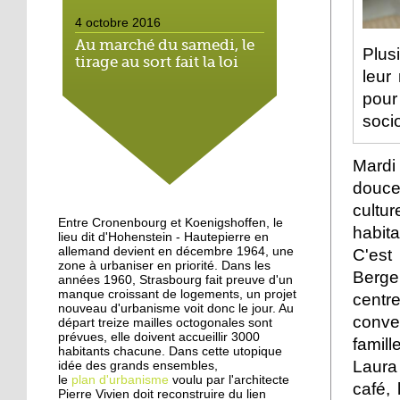
4 octobre 2016
Au marché du samedi, le
Plus
tirage au sort fait la loi
leur
pour
4 octobre 2016
socio
Hautepierre: paysage
sonore
Mardi
douce
3 octobre 2016
cultu
Hautepierre au cœur d'un
Entre Cronenbourg et Koenigshoffen, le
habita
jeu vidéo
lieu dit d'Hohenstein - Hautepierre en
allemand devient en décembre 1964, une
C'est
zone à urbaniser en priorité. Dans les
Berge
années 1960, Strasbourg fait preuve d'un
29 septembre 2016
manque croissant de logements, un projet
centr
Les jeunes de Hautepierre
nouveau d'urbanisme voit donc le jour. Au
au micro de Radio caddie
conve
départ treize mailles octogonales sont
prévues, elle doivent accueillir 3000
famill
habitants chacune. Dans cette utopique
Laura
idée des grands ensembles,
25 septembre 2015
le
plan d'urbanisme
voulu par l'architecte
café, 
La rentrée virevoletante
Pierre Vivien doit reconstruire du lien