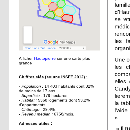
21 septembre 2015
famill
Nouvelle médiathèque :
d’Hau
les usagers satisfaits
se ret
médico
18 septembre 2015
renco
Un obstacle de franchi
les f
pour le lycée musulman
organi
Afficher
Hautepierre
sur une carte plus
Une o
18 septembre 2015
grande
Les percus comme vous
les c
ne les avez jamais vues
compa
Chiffres clés (source INSEE 2012) :
elles
- Population :
14 403 habitants dont 32%
16 septembre 2015
Candy
de moins de 17 ans.
De la Passerelle au
fièrem
- Superficie
: 179 hectares.
Ricochet
- Habitat :
5368 logements dont 93,2%
la tab
d'appartments.
- Chômage :
29,4%.
l’aide
- Revenu médian :
675€/mois.
16 septembre 2015
»
Table et Culture
Adresses utiles :
déménage
« Il n