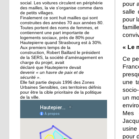
des Migrateurs
pour a
social. Les voitures circulent en périphérie
des mailles, la vie s'organise comme dans
salle 
de petits villages.
Finalement ce sont huit mailles qui sont
25 septembre 2015
pour l
construites des années 70 aux années 80.
L'utopie en sons
famill
Toutes portent des noms de femmes, et
contiennent une part importante de
convi
logements sociaux, près de 80% pour
Hautepierre quand Strasbourg est à 30%.
« Le 
Aux premiers temps de la
24 septembre 2015
construction, Robert Baillard le président
La pépinière fait germer
de la SERS, la société d'aménagement en
Ce pet
les talents de
charge du projet, avait
Franc
Hautepierre... et d'ailleurs
déclaré que Hautepierre devait
devenir
« un havre de paix et de
presq
sécurité »
.
24 septembre 2015
une t
Elle fait partie depuis 1996 des Zones
Urbaines Sensibles, ces territoires définis
Horizome s'enracine
socio
pour être la cible prioritaire de la politique
doucement dans le
un mo
de la ville.
quartier
envir
Mes e
23 septembre 2015
Table et Culture entre en
Jacqu
scène
usine
pour 