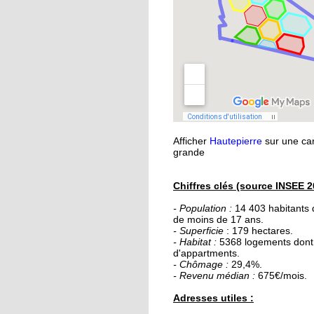
21 septembre 2015
Nouvelle médiathèque
les usagers satisfaits
18 septembre 2015
Un obstacle de franch
pour le lycée musulm
Afficher
Hautepierre
sur une car
18 septembre 2015
grande
Les percus comme vo
ne les avez jamais vue
Chiffres clés (source INSEE 2
- Population :
14 403 habitants
16 septembre 2015
de moins de 17 ans.
De la Passerelle au
- Superficie
: 179 hectares.
Ricochet
- Habitat :
5368 logements don
d'appartments.
- Chômage :
29,4%.
- Revenu médian :
675€/mois.
16 septembre 2015
Table et Culture
Adresses utiles :
déménage