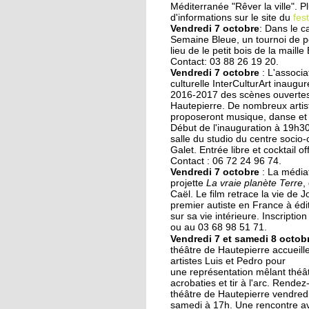
Des collégiens
Méditerranée "Rêver la ville". P
journalistes du goût
d'informations sur le site du
fest
Vendredi 7 octobre
: Dans le c
Semaine Bleue, un tournoi de 
lieu de le petit bois de la maille 
22 septembre 2014
Contact: 03 88 26 19 20.
La faculté de théologi
Vendredi 7 octobre
: L'associa
musulmane à l'arrêt
culturelle InterCulturArt inaugu
2016-2017 des scènes ouverte
Hautepierre. De nombreux artis
proposeront musique, danse et
22 septembre 2014
Début de l'inauguration à 19h3
Des perturbations san
salle du studio du centre socio-
vagues
Galet. Entrée libre et cocktail off
Contact : 06 72 24 96 74.
Vendredi 7 octobre
: La médi
projette
La vraie planète Terre
,
19 septembre 2014
Caël. Le film retrace la vie de Jo
Anissa, une champio
premier autiste en France à édit
de karaté engagée da
sur sa vie intérieure. Inscription
ou au 03 68 98 51 71.
son quartier
Vendredi 7 et samedi 8 octob
théâtre de Hautepierre accueille
19 septembre 2014
artistes Luis et Pedro pour
une représentation mêlant théât
Nouvelle génération 
acrobaties et tir à l'arc. Rende
les Gospel Kids
théâtre de Hautepierre vendredi
samedi à 17h. Une rencontre av