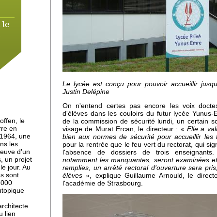
 le
i
Le lycée est conçu pour pouvoir accueillir jusq
Justin Delépine
On n'entend certes pas encore les voix doctes
d'élèves dans les couloirs du futur lycée Yunus
d'un
ffen, le
de la commission de sécurité lundi, un certain s
rre en
visage de Murat Ercan, le directeur : «
Elle a va
 1964, une
bien aux normes de sécurité pour accueillir les 
ns les
pour la rentrée que le feu vert du rectorat, qui si
reuve d'un
l'absence de dossiers de trois enseignant
 un projet
notamment les manquantes, seront examinées et s
erre
e jour. Au
remplies, un arrêté rectoral d'ouverture sera pris
ddie
es sont
élèves
», explique Guillaume Arnould, le direct
 3000
l'académie de Strasbourg.
utopique
architecte
te
u lien