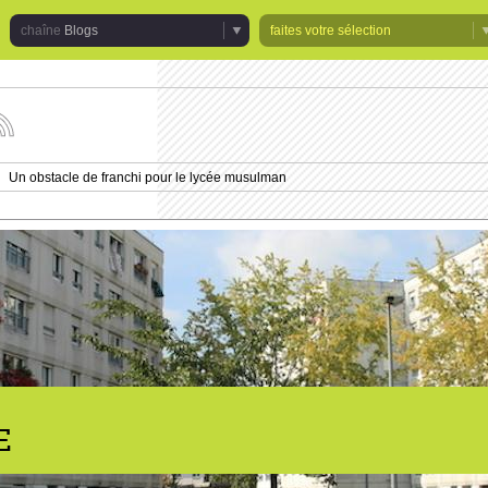
Blogs
faites votre sélection
uivez
s
tualités
Un obstacle de franchi pour le lycée musulman
e
>
haîne
logs
E