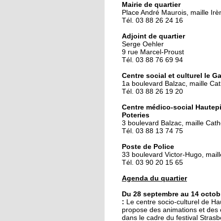
Mairie de quartier
Place André Maurois, maille Irè
Tél. 03 88 26 24 16
25 septembre 2014
Des gâteaux contre u
Adjoint de quartier
voyage
Serge Oehler
9 rue Marcel-Proust
Tél. 03 88 76 69 94
25 septembre 2014
Centre social et culturel le Ga
La fièvre du flamenco
1a boulevard Balzac, maille Ca
s'empare du Galet
Tél. 03 88 26 19 20
Centre médico-social Hautepi
Poteries
24 septembre 2014
3 boulevard Balzac, maille Cath
Hautepierre prépare l
Tél. 03 88 13 74 75
rallye de France
Poste de Police
33 boulevard Victor-Hugo, maille
Tél. 03 90 20 15 65
24 septembre 2014
Le pôle de services se 
Agenda du quartier
attendre
Du 28 septembre au 14 octob
:
Le
centre socio-culturel de Ha
propose des animations et des 
23 septembre 2014
dans le cadre du festival Stras