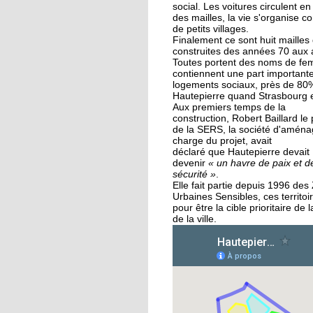
des Migrateurs
social. Les voitures circulent en
des mailles, la vie s'organise
de petits villages.
Finalement ce sont huit mailles 
25 septembre 2015
construites des années 70 aux
L'utopie en sons
Toutes portent des noms de fe
contiennent une part important
logements sociaux, près de 80
Hautepierre quand Strasbourg 
Aux premiers temps de la
24 septembre 2015
construction, Robert Baillard le
La pépinière fait germ
de la SERS, la société d'amén
les talents de
charge du projet, avait
Hautepierre... et d'aill
déclaré que Hautepierre devait
devenir
« un havre de paix et d
sécurité »
.
24 septembre 2015
Elle fait partie depuis 1996 de
Urbaines Sensibles, ces territoir
Horizome s'enracine
pour être la cible prioritaire de l
doucement dans le
de la ville.
quartier
23 septembre 2015
Table et Culture entre
scène