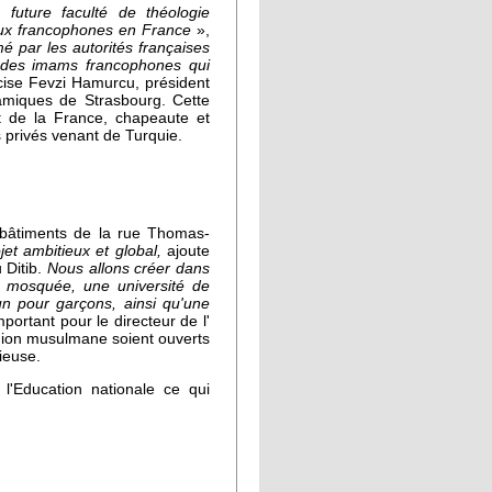
 future faculté de théologie
eux francophones en France
»,
é par les autorités françaises
des imams francophones qui
cise Fevzi Hamurcu, président
slamiques de Strasbourg. Cette
st de la France, chapeaute et
s privés venant de Turquie.
 bâtiments de la rue Thomas-
jet ambitieux et global,
ajoute
 Ditib.
Nous allons créer dans
 mosquée, une université de
un pour garçons, ainsi qu'une
important pour le directeur de l'
igion musulmane soient ouverts
ieuse.
 l'Education nationale ce qui