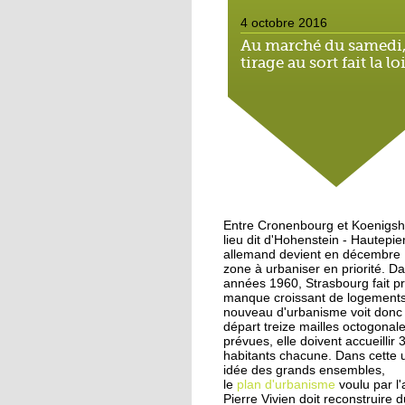
4 octobre 2016
Au marché du samedi,
tirage au sort fait la lo
4 octobre 2016
Hautepierre: paysage
sonore
3 octobre 2016
Hautepierre au cœur 
Entre Cronenbourg et Koenigsho
jeu vidéo
lieu dit d'Hohenstein - Hautepie
allemand devient en décembre
zone à urbaniser en priorité. Da
années 1960, Strasbourg fait p
29 septembre 2016
manque croissant de logements,
Les jeunes de Hautepi
nouveau d'urbanisme voit donc l
au micro de Radio ca
départ treize mailles octogonal
prévues, elle doivent accueillir
habitants chacune. Dans cette 
idée des grands ensembles,
25 septembre 2015
le
plan d'urbanisme
voulu par l'
La rentrée virevoletan
Pierre Vivien doit reconstruire d