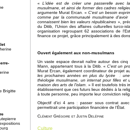
«
L'idée est de créer une passerelle avec la
ne
musulmane, et ainsi de former des cadres religi
argumente Murat Ercan. «
C'est un besoin exprim
comme par la communauté musulmane d'avoir 
n
connaissent bien les valeurs républicaines
», pré
du Ditib, l'Union des affaires culturelles turco-i
organisation regroupant 62 associations de l'E
finance ce projet, grâce principalement à des don
let
therine
Ouvert également aux non-musulmans
Un vaste espace devrait naître autour des cinq
erre-
Mann, appartenant tous à la Ditib. «
C'est un pro
Murat Ercan, également coordinateur de projet au
erine
e
les prochaines années en plus du lycée : une
théologie musulmane, un internat pour filles et 
maison des arts de l'islam
. » Il est toutefois très 
établissement que ces futurs lieux dédiés à la rel
 Brigitte
à toute personne, peu importe leur conviction relig
Objectif d'ici 4 ans : passer sous contrat avec
fait
permettrait une participation financière de l’État.
re
Clément Grégoire et Justin Delépine
utepierre
expositions
Culture
bourg