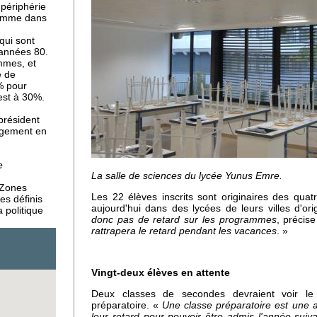
 périphérie
 comme dans
qui sont
 années 80.
mmes, et
e de
% pour
est à 30%.
 président
er
agement en
eurs
e
La salle de sciences du lycée Yunus Emre.
s Zones
Les 22 élèves inscrits sont originaires des quat
es définis
aujourd'hui dans des lycées de leurs villes d'or
a politique
donc pas de retard sur les programmes
, précis
rattrapera le retard pendant les vacances
. »
Vingt-deux élèves en attente
 en
Deux classes de secondes devraient voir le
préparatoire. «
Une classe préparatoire est une a
leur retard pour pouvoir être admis l'année suiv