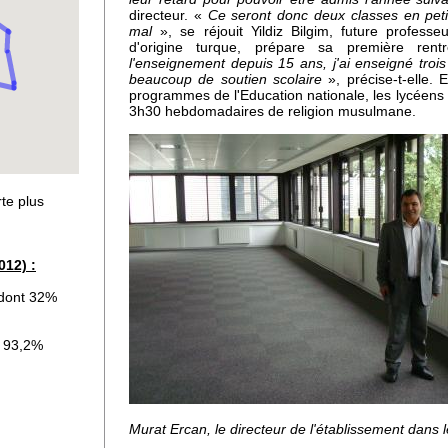
directeur. «
Ce seront donc deux classes en petit 
mal
», se réjouit Yildiz Bilgim, future professe
 :
d'origine turque, prépare sa première ren
l'enseignement depuis 15 ans, j'ai enseigné trois 
beaucoup de soutien scolaire
», précise-t-elle.
programmes de l'Education nationale, les lycéens 
3h30 hebdomadaires de religion musulmane.
i
an
te plus
us
s
012) :
 dont 32%
t 93,2%
Murat Ercan, le directeur de l'établissement dans l