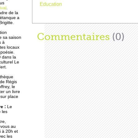
lus
Education
ival
.
adre de la
pétanque a
Brigitte.
e
tion
Afficher
Commentaires
(0)
re sa saison
s à
tes locaux
 poésie.
0 dans la
s
culturel Le
ert.
athèque
 de Régis
ffrey, le
nne
er un livre
ns
 sur place
:
re
Le
 les
re,
chez
z-vous au
 à 20h et
ec les