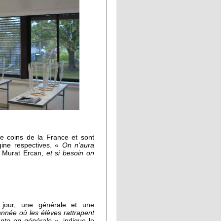
re coins de la France et sont
igine respectives. «
On n'aura
e Murat Ercan,
et si besoin on
 jour, une générale et une
nnée où les élèves rattrapent
ante en générale
», indique le