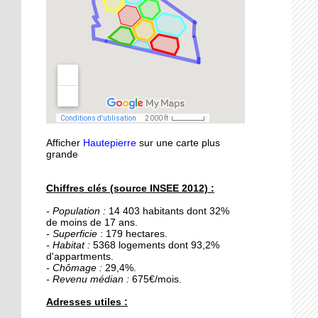
21 septembre 2015
Nouvelle médiathèque :
les usagers satisfaits
18 septembre 2015
Un obstacle de franchi
pour le lycée musulman
Afficher
Hautepierre
sur une carte plus
18 septembre 2015
grande
Les percus comme vous
ne les avez jamais vues
Chiffres clés (source INSEE 2012) :
- Population :
14 403 habitants dont 32%
16 septembre 2015
de moins de 17 ans.
De la Passerelle au
- Superficie
: 179 hectares.
Ricochet
- Habitat :
5368 logements dont 93,2%
d'appartments.
- Chômage :
29,4%.
- Revenu médian :
675€/mois.
16 septembre 2015
Table et Culture
Adresses utiles :
déménage