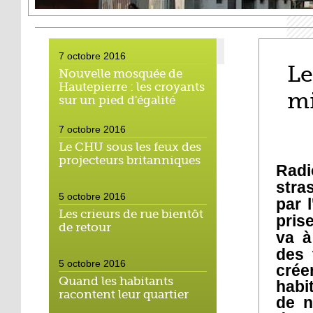
7 octobre 2016
Le
Nouvelle mosquée de
Hautepierre : les croyants
mi
sur un pied d'égalité
7 octobre 2016
Le CHU sous les feux des
projecteurs britanniques
Rad
stra
5 octobre 2016
par 
Les crieurs de rue bientôt
pris
de retour
va à
des 
5 octobre 2016
cré
Quand les habitants
habi
racontent leur quartier
de n