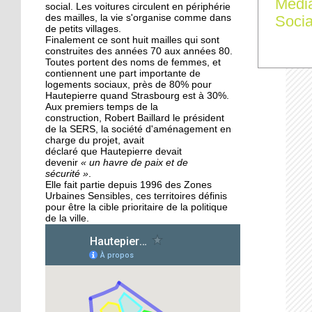
Médi
des Migrateurs
social. Les voitures circulent en périphérie
Socia
des mailles, la vie s'organise comme dans
de petits villages.
Finalement ce sont huit mailles qui sont
25 septembre 2015
construites des années 70 aux années 80.
L'utopie en sons
Toutes portent des noms de femmes, et
contiennent une part importante de
logements sociaux, près de 80% pour
Hautepierre quand Strasbourg est à 30%.
Aux premiers temps de la
24 septembre 2015
construction, Robert Baillard le président
La pépinière fait germer
de la SERS, la société d'aménagement en
les talents de
charge du projet, avait
Hautepierre... et d'ailleurs
déclaré que Hautepierre devait
devenir
« un havre de paix et de
sécurité »
.
24 septembre 2015
Elle fait partie depuis 1996 des Zones
Urbaines Sensibles, ces territoires définis
Horizome s'enracine
pour être la cible prioritaire de la politique
doucement dans le
de la ville.
quartier
23 septembre 2015
Table et Culture entre en
scène