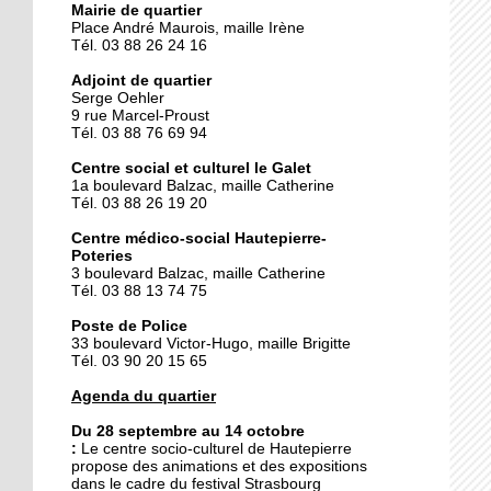
Mairie de quartier
Place André Maurois, maille Irène
Tél. 03 88 26 24 16
25 septembre 2014
Des gâteaux contre un
Adjoint de quartier
voyage
Serge Oehler
9 rue Marcel-Proust
Tél. 03 88 76 69 94
25 septembre 2014
Centre social et culturel le Galet
La fièvre du flamenco
1a boulevard Balzac, maille Catherine
s'empare du Galet
Tél. 03 88 26 19 20
Centre médico-social Hautepierre-
Poteries
24 septembre 2014
3 boulevard Balzac, maille Catherine
Hautepierre prépare le
Tél. 03 88 13 74 75
rallye de France
Poste de Police
33 boulevard Victor-Hugo, maille Brigitte
Tél. 03 90 20 15 65
24 septembre 2014
Le pôle de services se fait
Agenda du quartier
attendre
Du 28 septembre au 14 octobre
:
Le
centre socio-culturel de Hautepierre
propose des animations et des expositions
23 septembre 2014
dans le cadre du festival Strasbourg