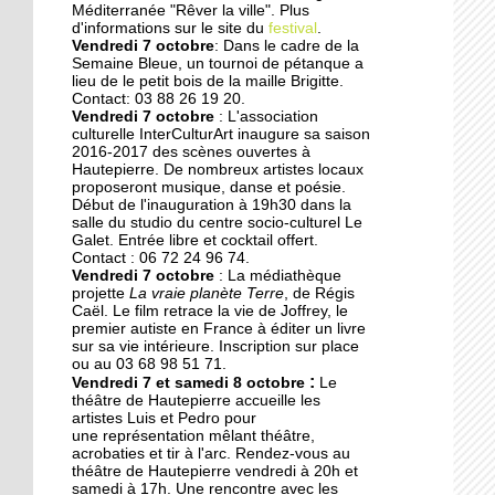
Des collégiens
Méditerranée "Rêver la ville". Plus
journalistes du goût
d'informations sur le site du
festival
.
Vendredi 7 octobre
: Dans le cadre de la
Semaine Bleue, un tournoi de pétanque a
lieu de le petit bois de la maille Brigitte.
22 septembre 2014
Contact: 03 88 26 19 20.
La faculté de théologie
Vendredi 7 octobre
: L'association
musulmane à l'arrêt
culturelle InterCulturArt inaugure sa saison
2016-2017 des scènes ouvertes à
Hautepierre. De nombreux artistes locaux
proposeront musique, danse et poésie.
22 septembre 2014
Début de l'inauguration à 19h30 dans la
Des perturbations sans
salle du studio du centre socio-culturel Le
vagues
Galet. Entrée libre et cocktail offert.
Contact : 06 72 24 96 74.
Vendredi 7 octobre
: La médiathèque
projette
La vraie planète Terre
, de Régis
19 septembre 2014
Caël. Le film retrace la vie de Joffrey, le
Anissa, une championne
premier autiste en France à éditer un livre
de karaté engagée dans
sur sa vie intérieure. Inscription sur place
ou au 03 68 98 51 71.
son quartier
:
Vendredi 7 et samedi 8 octobre
Le
théâtre de Hautepierre accueille les
19 septembre 2014
artistes Luis et Pedro pour
une représentation mêlant théâtre,
Nouvelle génération chez
acrobaties et tir à l'arc. Rendez-vous au
les Gospel Kids
théâtre de Hautepierre vendredi à 20h et
samedi à 17h. Une rencontre avec les