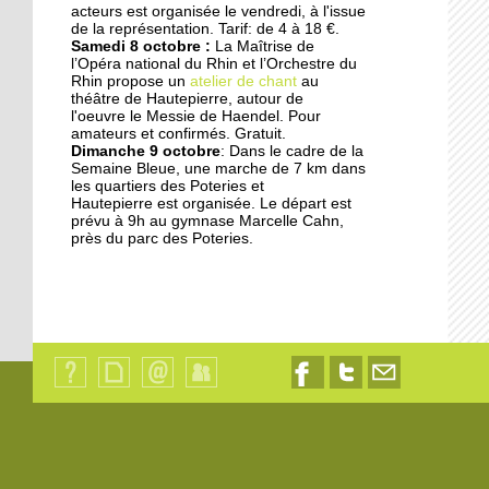
acteurs est organisée le vendredi, à l'issue
17 septembre 2014
de la représentation. Tarif: de 4 à 18 €.
Samedi 8 octobre :
La Maîtrise de
Les jardins germent au
l’Opéra national du Rhin et l’Orchestre du
pied des immeubles
Rhin propose un
atelier de chant
au
théâtre de Hautepierre, autour de
l'oeuvre le Messie de Haendel. Pour
18 octobre 2013
amateurs et confirmés. Gratuit.
Dimanche 9 octobre
: Dans le cadre de la
Les dyslexiques pris en
Semaine Bleue, une marche de 7 km dans
charge à François-
les quartiers des Poteries et
Truffaut
Hautepierre est organisée. Le départ est
prévu à 9h au gymnase Marcelle Cahn,
près du parc des Poteries.
18 octobre 2013
"L'Ena et la Zep ne sont
pas déconnectés"
18 octobre 2013
Des modules où il fait
bon vivre
Qui
Plan
Contact
Identification
Nous
Nous
Nous
sommes-
du
suivre
suivre
contacter
nous
site
sur
sur
par
?
Facebook
Twitter
email
18 octobre 2013
Les oeuvres sociales du