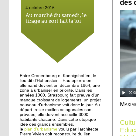
des 
4 octobre 2016
Au marché du samedi, le
tirage au sort fait la loi
4 octobre 2016
Hautepierre: paysage
sonore
3 octobre 2016
Hautepierre au cœur d'un
Entre Cronenbourg et Koenigshoffen, le
jeu vidéo
lieu dit d'Hohenstein - Hautepierre en
allemand devient en décembre 1964, une
zone à urbaniser en priorité. Dans les
00:0
années 1960, Strasbourg fait preuve d'un
29 septembre 2016
manque croissant de logements, un projet
Les jeunes de Hautepierre
Maxim
nouveau d'urbanisme voit donc le jour. Au
au micro de Radio caddie
départ treize mailles octogonales sont
prévues, elle doivent accueillir 3000
habitants chacune. Dans cette utopique
Cultu
idée des grands ensembles,
25 septembre 2015
Educ
le
plan d'urbanisme
voulu par l'architecte
La rentrée virevoletante
Pierre Vivien doit reconstruire du lien