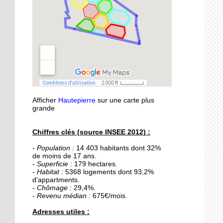
21 septembre 2015
Nouvelle médiathèque :
les usagers satisfaits
18 septembre 2015
Un obstacle de franchi
pour le lycée musulman
Afficher
Hautepierre
sur une carte plus
18 septembre 2015
grande
Les percus comme vous
ne les avez jamais vues
Chiffres clés (source INSEE 2012) :
- Population :
14 403 habitants dont 32%
16 septembre 2015
de moins de 17 ans.
De la Passerelle au
- Superficie
: 179 hectares.
Ricochet
- Habitat :
5368 logements dont 93,2%
d'appartments.
- Chômage :
29,4%.
- Revenu médian :
675€/mois.
16 septembre 2015
Table et Culture
Adresses utiles :
déménage