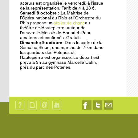
acteurs est organisée le vendredi, à l'issue
17 septembre 2014
de la représentation. Tarif: de 4 à 18 €.
Samedi 8 octobre :
La Maîtrise de
Les jardins germent au
l’Opéra national du Rhin et l’Orchestre du
pied des immeubles
Rhin propose un
atelier de chant
au
théâtre de Hautepierre, autour de
l'oeuvre le Messie de Haendel. Pour
18 octobre 2013
amateurs et confirmés. Gratuit.
Dimanche 9 octobre
: Dans le cadre de la
Les dyslexiques pris en
Semaine Bleue, une marche de 7 km dans
charge à François-
les quartiers des Poteries et
Truffaut
Hautepierre est organisée. Le départ est
prévu à 9h au gymnase Marcelle Cahn,
près du parc des Poteries.
18 octobre 2013
"L'Ena et la Zep ne sont
pas déconnectés"
18 octobre 2013
Des modules où il fait
bon vivre
Qui
Plan
Contact
Identification
Nous
Nous
Nous
sommes-
du
suivre
suivre
contacter
nous
site
sur
sur
par
?
Facebook
Twitter
email
18 octobre 2013
Les oeuvres sociales du