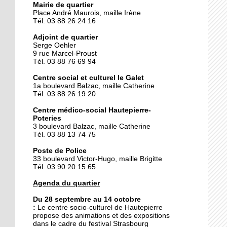
Mairie de quartier
Place André Maurois, maille Irène
Tél. 03 88 26 24 16
25 septembre 2014
Des gâteaux contre un
Adjoint de quartier
voyage
Serge Oehler
9 rue Marcel-Proust
Tél. 03 88 76 69 94
25 septembre 2014
Centre social et culturel le Galet
La fièvre du flamenco
1a boulevard Balzac, maille Catherine
s'empare du Galet
Tél. 03 88 26 19 20
Centre médico-social Hautepierre-
Poteries
24 septembre 2014
3 boulevard Balzac, maille Catherine
Hautepierre prépare le
Tél. 03 88 13 74 75
rallye de France
Poste de Police
33 boulevard Victor-Hugo, maille Brigitte
Tél. 03 90 20 15 65
24 septembre 2014
Le pôle de services se fait
Agenda du quartier
attendre
Du 28 septembre au 14 octobre
:
Le
centre socio-culturel de Hautepierre
propose des animations et des expositions
23 septembre 2014
dans le cadre du festival Strasbourg