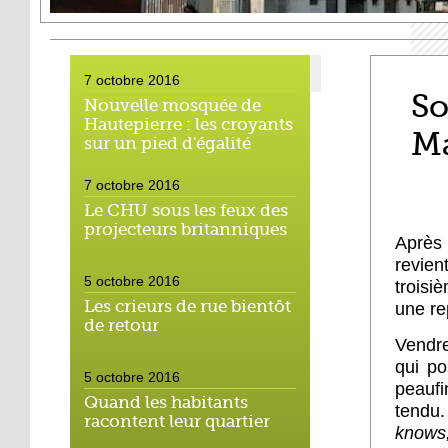
7 octobre 2016
So
Nouvelle mosquée de
Hautepierre : les croyants
Ma
sur un pied d'égalité
7 octobre 2016
Le CHU sous les feux des
projecteurs britanniques
Après
revie
5 octobre 2016
troisi
Les crieurs de rue bientôt
une re
de retour
Vendre
qui po
5 octobre 2016
peaufi
Quand les habitants
tendu
racontent leur quartier
knows