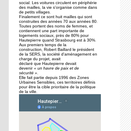
des Migrateurs
social. Les voitures circulent en périphérie
des mailles, la vie s'organise comme dans
de petits villages.
Finalement ce sont huit mailles qui sont
25 septembre 2015
construites des années 70 aux années 80.
L'utopie en sons
Toutes portent des noms de femmes, et
contiennent une part importante de
logements sociaux, près de 80% pour
Hautepierre quand Strasbourg est à 30%.
Aux premiers temps de la
24 septembre 2015
construction, Robert Baillard le président
La pépinière fait germer
de la SERS, la société d'aménagement en
les talents de
charge du projet, avait
Hautepierre... et d'ailleurs
déclaré que Hautepierre devait
devenir
« un havre de paix et de
sécurité »
.
24 septembre 2015
Elle fait partie depuis 1996 des Zones
Urbaines Sensibles, ces territoires définis
Horizome s'enracine
pour être la cible prioritaire de la politique
doucement dans le
de la ville.
quartier
23 septembre 2015
Table et Culture entre en
scène