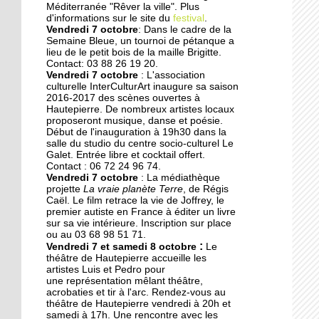
Des collégiens
Méditerranée "Rêver la ville". Plus
journalistes du goût
d'informations sur le site du
festival
.
Vendredi 7 octobre
: Dans le cadre de la
Semaine Bleue, un tournoi de pétanque a
lieu de le petit bois de la maille Brigitte.
22 septembre 2014
Contact: 03 88 26 19 20.
La faculté de théologie
Vendredi 7 octobre
: L'association
musulmane à l'arrêt
culturelle InterCulturArt inaugure sa saison
2016-2017 des scènes ouvertes à
Hautepierre. De nombreux artistes locaux
proposeront musique, danse et poésie.
22 septembre 2014
Début de l'inauguration à 19h30 dans la
Des perturbations sans
salle du studio du centre socio-culturel Le
vagues
Galet. Entrée libre et cocktail offert.
Contact : 06 72 24 96 74.
Vendredi 7 octobre
: La médiathèque
projette
La vraie planète Terre
, de Régis
19 septembre 2014
Caël. Le film retrace la vie de Joffrey, le
Anissa, une championne
premier autiste en France à éditer un livre
de karaté engagée dans
sur sa vie intérieure. Inscription sur place
son quartier
ou au 03 68 98 51 71.
:
Vendredi 7 et samedi 8 octobre
Le
théâtre de Hautepierre accueille les
19 septembre 2014
artistes Luis et Pedro pour
une représentation mêlant théâtre,
Nouvelle génération chez
acrobaties et tir à l'arc. Rendez-vous au
les Gospel Kids
théâtre de Hautepierre vendredi à 20h et
samedi à 17h. Une rencontre avec les