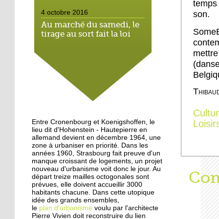
temps 
4 octobre 2016
son.
Au marché du samedi, le
Some
tirage au sort fait la loi
contem
mettr
4 octobre 2016
(dans
Hautepierre: paysage
Belgiq
sonore
Thibau
3 octobre 2016
Cultu
Hautepierre au cœur d'un
Entre Cronenbourg et Koenigshoffen, le
Loisir
jeu vidéo
lieu dit d'Hohenstein - Hautepierre en
allemand devient en décembre 1964, une
zone à urbaniser en priorité. Dans les
années 1960, Strasbourg fait preuve d'un
29 septembre 2016
manque croissant de logements, un projet
Les jeunes de Hautepierre
nouveau d'urbanisme voit donc le jour. Au
Aff
Com
au micro de Radio caddie
départ treize mailles octogonales sont
prévues, elle doivent accueillir 3000
habitants chacune. Dans cette utopique
idée des grands ensembles,
25 septembre 2015
le
plan d'urbanisme
voulu par l'architecte
La rentrée virevoletante
Pierre Vivien doit reconstruire du lien