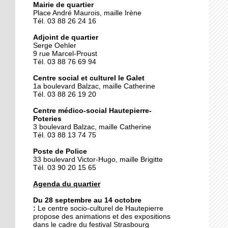
Mairie de quartier
Place André Maurois, maille Irène
Tél. 03 88 26 24 16
25 septembre 2014
Des gâteaux contre un
Adjoint de quartier
voyage
Serge Oehler
9 rue Marcel-Proust
Tél. 03 88 76 69 94
25 septembre 2014
Centre social et culturel le Galet
La fièvre du flamenco
1a boulevard Balzac, maille Catherine
s'empare du Galet
Tél. 03 88 26 19 20
Centre médico-social Hautepierre-
Poteries
24 septembre 2014
3 boulevard Balzac, maille Catherine
Hautepierre prépare le
Tél. 03 88 13 74 75
rallye de France
Poste de Police
33 boulevard Victor-Hugo, maille Brigitte
Tél. 03 90 20 15 65
24 septembre 2014
Le pôle de services se fait
Agenda du quartier
attendre
Du 28 septembre au 14 octobre
:
Le
centre socio-culturel de Hautepierre
propose des animations et des expositions
23 septembre 2014
dans le cadre du festival Strasbourg