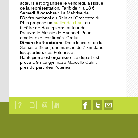
acteurs est organisée le vendredi, à l'issue
17 septembre 2014
de la représentation. Tarif: de 4 à 18 €.
Samedi 8 octobre :
La Maîtrise de
Les jardins germent au
l’Opéra national du Rhin et l’Orchestre du
pied des immeubles
Rhin propose un
atelier de chant
au
théâtre de Hautepierre, autour de
l'oeuvre le Messie de Haendel. Pour
18 octobre 2013
amateurs et confirmés. Gratuit.
Dimanche 9 octobre
: Dans le cadre de la
Les dyslexiques pris en
Semaine Bleue, une marche de 7 km dans
charge à François-
les quartiers des Poteries et
Truffaut
Hautepierre est organisée. Le départ est
prévu à 9h au gymnase Marcelle Cahn,
près du parc des Poteries.
18 octobre 2013
"L'Ena et la Zep ne sont
pas déconnectés"
18 octobre 2013
Des modules où il fait
bon vivre
Qui
Plan
Contact
Identification
Nous
Nous
Nous
sommes-
du
suivre
suivre
contacter
nous
site
sur
sur
par
?
Facebook
Twitter
email
18 octobre 2013
Les oeuvres sociales du