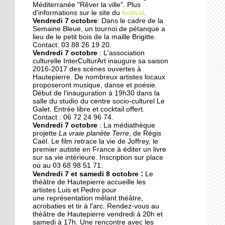
Des collégiens
Méditerranée "Rêver la ville". Plus
journalistes du goût
d'informations sur le site du
festival
.
Vendredi 7 octobre
: Dans le cadre de la
Semaine Bleue, un tournoi de pétanque a
lieu de le petit bois de la maille Brigitte.
22 septembre 2014
Contact: 03 88 26 19 20.
La faculté de théologie
Vendredi 7 octobre
: L'association
musulmane à l'arrêt
culturelle InterCulturArt inaugure sa saison
2016-2017 des scènes ouvertes à
Hautepierre. De nombreux artistes locaux
proposeront musique, danse et poésie.
22 septembre 2014
Début de l'inauguration à 19h30 dans la
Des perturbations sans
salle du studio du centre socio-culturel Le
vagues
Galet. Entrée libre et cocktail offert.
Contact : 06 72 24 96 74.
Vendredi 7 octobre
: La médiathèque
projette
La vraie planète Terre
, de Régis
19 septembre 2014
Caël. Le film retrace la vie de Joffrey, le
Anissa, une championne
premier autiste en France à éditer un livre
de karaté engagée dans
sur sa vie intérieure. Inscription sur place
son quartier
ou au 03 68 98 51 71.
:
Vendredi 7 et samedi 8 octobre
Le
théâtre de Hautepierre accueille les
19 septembre 2014
artistes Luis et Pedro pour
une représentation mêlant théâtre,
Nouvelle génération chez
acrobaties et tir à l'arc. Rendez-vous au
les Gospel Kids
théâtre de Hautepierre vendredi à 20h et
samedi à 17h. Une rencontre avec les