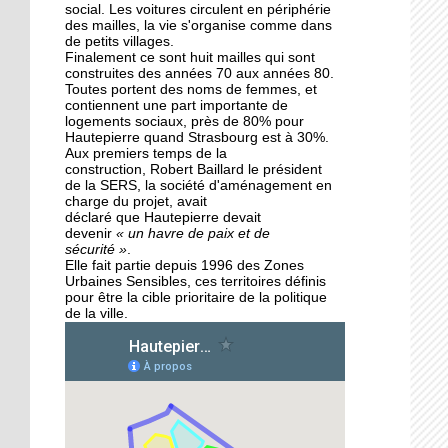
des Migrateurs
social. Les voitures circulent en périphérie
des mailles, la vie s'organise comme dans
de petits villages.
Finalement ce sont huit mailles qui sont
25 septembre 2015
construites des années 70 aux années 80.
L'utopie en sons
Toutes portent des noms de femmes, et
contiennent une part importante de
logements sociaux, près de 80% pour
Hautepierre quand Strasbourg est à 30%.
Aux premiers temps de la
24 septembre 2015
construction, Robert Baillard le président
La pépinière fait germer
de la SERS, la société d'aménagement en
les talents de
charge du projet, avait
Hautepierre... et d'ailleurs
déclaré que Hautepierre devait
devenir
« un havre de paix et de
sécurité »
.
24 septembre 2015
Elle fait partie depuis 1996 des Zones
Urbaines Sensibles, ces territoires définis
Horizome s'enracine
pour être la cible prioritaire de la politique
doucement dans le
de la ville.
quartier
23 septembre 2015
Table et Culture entre en
scène