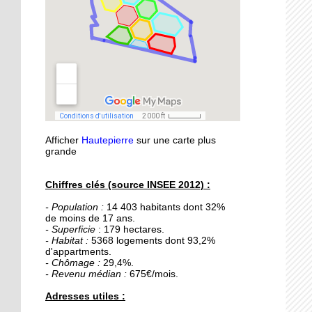
21 septembre 2015
Nouvelle médiathèque :
les usagers satisfaits
18 septembre 2015
Un obstacle de franchi
pour le lycée musulman
Afficher
Hautepierre
sur une carte plus
18 septembre 2015
grande
Les percus comme vous
ne les avez jamais vues
Chiffres clés (source INSEE 2012) :
- Population :
14 403 habitants dont 32%
16 septembre 2015
de moins de 17 ans.
De la Passerelle au
- Superficie
: 179 hectares.
Ricochet
- Habitat :
5368 logements dont 93,2%
d'appartments.
- Chômage :
29,4%.
- Revenu médian :
675€/mois.
16 septembre 2015
Table et Culture
Adresses utiles :
déménage