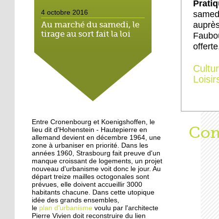
Pratiq
4 octobre 2016
samedi
auprè
Au marché du samedi, le
tirage au sort fait la loi
Faubo
offert
4 octobre 2016
Cultu
Hautepierre: paysage
Loisir
sonore
3 octobre 2016
Hautepierre au cœur d'un
Entre Cronenbourg et Koenigshoffen, le
jeu vidéo
Aff
Com
lieu dit d'Hohenstein - Hautepierre en
allemand devient en décembre 1964, une
zone à urbaniser en priorité. Dans les
années 1960, Strasbourg fait preuve d'un
29 septembre 2016
manque croissant de logements, un projet
Les jeunes de Hautepierre
nouveau d'urbanisme voit donc le jour. Au
au micro de Radio caddie
départ treize mailles octogonales sont
prévues, elle doivent accueillir 3000
habitants chacune. Dans cette utopique
idée des grands ensembles,
25 septembre 2015
le
plan d'urbanisme
voulu par l'architecte
La rentrée virevoletante
Pierre Vivien doit reconstruire du lien