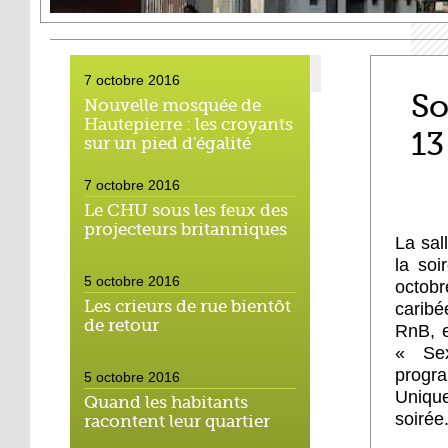
7 octobre 2016
So
Nouvelle mosquée de
Hautepierre : les croyants
13
sur un pied d'égalité
7 octobre 2016
Le CHU sous les feux des
projecteurs britanniques
La sal
la so
5 octobre 2016
octobr
Les crieurs de rue bientôt
caribé
de retour
RnB, 
« Sex
progra
5 octobre 2016
Unique
Quand les habitants
soirée
racontent leur quartier