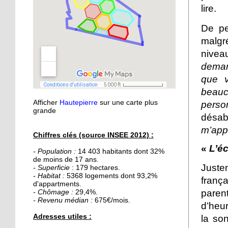
21 septembre 2015
lire.
Nouvelle médiathèque :
De pe
les usagers satisfaits
malgr
nivea
18 septembre 2015
deman
Un obstacle de franchi
pour le lycée musulman
que v
beauc
Afficher
Hautepierre
sur une carte plus
pers
18 septembre 2015
grande
Les percus comme vous
désa
ne les avez jamais vues
m’app
Chiffres clés (source INSEE 2012) :
«
L’éc
- Population :
14 403 habitants dont 32%
16 septembre 2015
de moins de 17 ans.
De la Passerelle au
Juste
- Superficie
: 179 hectares.
Ricochet
- Habitat :
5368 logements dont 93,2%
franç
d'appartments.
paren
- Chômage :
29,4%.
- Revenu médian :
675€/mois.
16 septembre 2015
d’heur
Table et Culture
Adresses utiles :
la son
déménage