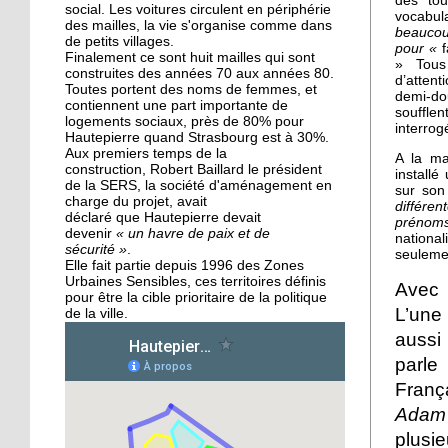
des to
des Migrateurs
social. Les voitures circulent en périphérie
vocabu
des mailles, la vie s'organise comme dans
beaucou
de petits villages.
pour «
f
Finalement ce sont huit mailles qui sont
25 septembre 2015
» Tous
construites des années 70 aux années 80.
L'utopie en sons
d’atten
Toutes portent des noms de femmes, et
demi-do
contiennent une part importante de
soufflen
logements sociaux, près de 80% pour
interrog
Hautepierre quand Strasbourg est à 30%.
Aux premiers temps de la
24 septembre 2015
A la ma
construction, Robert Baillard le président
installé
La pépinière fait germer
de la SERS, la société d'aménagement en
sur son
les talents de
charge du projet, avait
différen
Hautepierre... et d'ailleurs
déclaré que Hautepierre devait
préno
devenir
« un havre de paix et de
nation
sécurité »
.
seuleme
24 septembre 2015
Elle fait partie depuis 1996 des Zones
Urbaines Sensibles, ces territoires définis
Horizome s'enracine
Avec 
pour être la cible prioritaire de la politique
doucement dans le
L’une
de la ville.
quartier
aussi 
parle
23 septembre 2015
Franç
Table et Culture entre en
scène
Adam
plusi