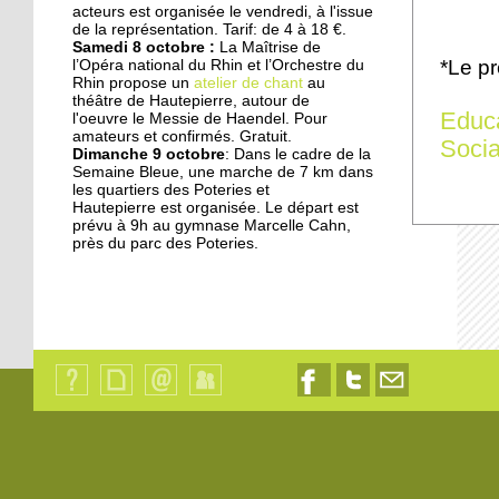
acteurs est organisée le vendredi, à l'issue
17 septembre 2014
de la représentation. Tarif: de 4 à 18 €.
Samedi 8 octobre :
La Maîtrise de
Les jardins germent au
*Le p
l’Opéra national du Rhin et l’Orchestre du
pied des immeubles
Rhin propose un
atelier de chant
au
théâtre de Hautepierre, autour de
Educ
l'oeuvre le Messie de Haendel. Pour
18 octobre 2013
amateurs et confirmés. Gratuit.
Socia
Dimanche 9 octobre
: Dans le cadre de la
Les dyslexiques pris en
Semaine Bleue, une marche de 7 km dans
charge à François-
les quartiers des Poteries et
Truffaut
Hautepierre est organisée. Le départ est
prévu à 9h au gymnase Marcelle Cahn,
près du parc des Poteries.
18 octobre 2013
"L'Ena et la Zep ne sont
pas déconnectés"
18 octobre 2013
Des modules où il fait
bon vivre
Qui
Plan
Contact
Identification
Nous
Nous
Nous
sommes-
du
suivre
suivre
contacter
nous
site
sur
sur
par
?
Facebook
Twitter
email
18 octobre 2013
Les oeuvres sociales du