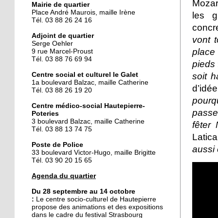
Mozar
Mairie de quartier
Place André Maurois, maille Irène
les g
Tél. 03 88 26 24 16
25 septembre 2014
concre
Des gâteaux contre un
Adjoint de quartier
vont 
voyage
Serge Oehler
place 
9 rue Marcel-Proust
Tél. 03 88 76 69 94
pieds
25 septembre 2014
Centre social et culturel le Galet
soit 
La fièvre du flamenco
1a boulevard Balzac, maille Catherine
d’idé
s'empare du Galet
Tél. 03 88 26 19 20
pourq
Centre médico-social Hautepierre-
passe
Poteries
24 septembre 2014
3 boulevard Balzac, maille Catherine
fêter
Hautepierre prépare le
Tél. 03 88 13 74 75
rallye de France
Latica
Poste de Police
aussi 
33 boulevard Victor-Hugo, maille Brigitte
Tél. 03 90 20 15 65
24 septembre 2014
Le pôle de services se fait
Agenda du quartier
attendre
Du 28 septembre au 14 octobre
:
Le
centre socio-culturel de Hautepierre
propose des animations et des expositions
23 septembre 2014
dans le cadre du festival Strasbourg