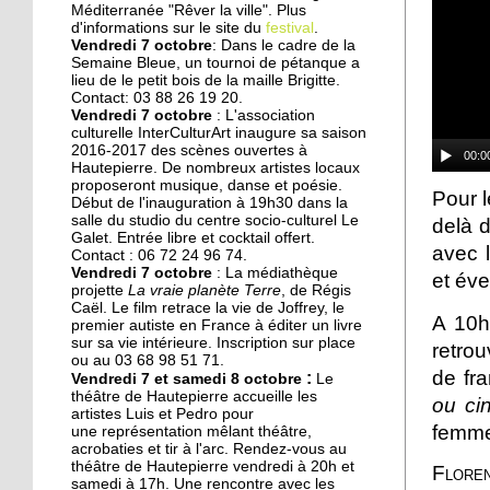
Des collégiens
Méditerranée "Rêver la ville". Plus
journalistes du goût
d'informations sur le site du
festival
.
Vendredi 7 octobre
: Dans le cadre de la
Semaine Bleue, un tournoi de pétanque a
lieu de le petit bois de la maille Brigitte.
22 septembre 2014
Contact: 03 88 26 19 20.
La faculté de théologie
Vendredi 7 octobre
: L'association
musulmane à l'arrêt
culturelle InterCulturArt inaugure sa saison
2016-2017 des scènes ouvertes à
00:0
Hautepierre. De nombreux artistes locaux
proposeront musique, danse et poésie.
22 septembre 2014
Pour l
Début de l'inauguration à 19h30 dans la
Des perturbations sans
salle du studio du centre socio-culturel Le
delà d
vagues
Galet. Entrée libre et cocktail offert.
avec l
Contact : 06 72 24 96 74.
Vendredi 7 octobre
: La médiathèque
et éve
projette
La vraie planète Terre
, de Régis
19 septembre 2014
Caël. Le film retrace la vie de Joffrey, le
Anissa, une championne
A 10h
premier autiste en France à éditer un livre
de karaté engagée dans
sur sa vie intérieure. Inscription sur place
retro
son quartier
ou au 03 68 98 51 71.
de fr
:
Vendredi 7 et samedi 8 octobre
Le
théâtre de Hautepierre accueille les
ou ci
19 septembre 2014
artistes Luis et Pedro pour
femme 
une représentation mêlant théâtre,
Nouvelle génération chez
acrobaties et tir à l'arc. Rendez-vous au
les Gospel Kids
théâtre de Hautepierre vendredi à 20h et
Floren
samedi à 17h. Une rencontre avec les