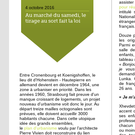
assister
pour réu
4 octobre 2016
intitulé
Au marché du samedi, le
Nation
tirage au sort fait la loi
étrange
français
Douze p
4 octobre 2016
les ori
Hautepierre: paysage
Parmi e
sonore
salle d
enfants
tableau
«
Bonjou
3 octobre 2016
je vou
Hautepierre au cœur d'un
demand
Entre Cronenbourg et Koenigshoffen, le
jeu vidéo
Lunka. 
lieu dit d'Hohenstein - Hautepierre en
de fran
allemand devient en décembre 1964, une
26 ans.
zone à urbaniser en priorité. Dans les
années 1960, Strasbourg fait preuve d'un
29 septembre 2016
«
Je m’
manque croissant de logements, un projet
Les jeunes de Hautepierre
nouveau d'urbanisme voit donc le jour. Au
Xhevdet
au micro de Radio caddie
départ treize mailles octogonales sont
accent 
prévues, elle doivent accueillir 3000
ses enf
habitants chacune. Dans cette utopique
profess
idée des grands ensembles,
25 septembre 2015
chacun 
le
plan d'urbanisme
voulu par l'architecte
La rentrée virevoletante
ou moins
Pierre Vivien doit reconstruire du lien