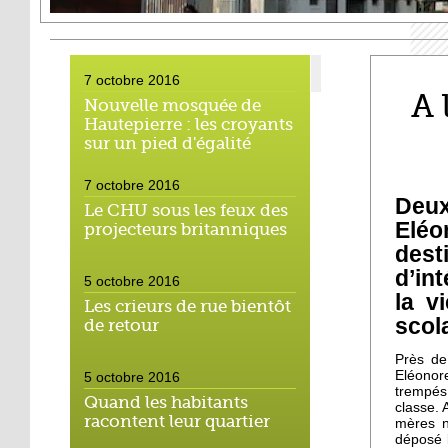
7 octobre 2016
A 
Nouvelle mosquée de
Hautepierre : les croyants
sur un pied d'égalité
7 octobre 2016
Deux
Le CHU sous les feux des
Eléo
projecteurs britanniques
dest
d’in
5 octobre 2016
la vi
Les crieurs de rue bientôt
scol
de retour
Près de
Eléonor
5 octobre 2016
trempés
Quand les habitants
classe. 
racontent leur quartier
mères n
déposé l