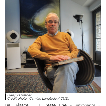
François Weber.
Crédit photo : Camille Langlade / CUEJ
De l’Alsace, il lui reste une «
empreinte
»,