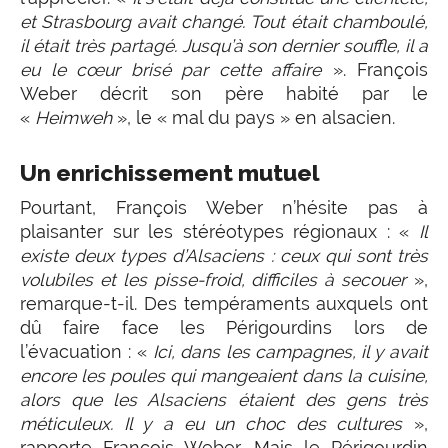
et Strasbourg avait changé. Tout était chamboulé,
il était très partagé. Jusqu’à son dernier souffle, il a
eu le cœur brisé par cette affaire
». François
Weber décrit son père habité par le
«
Heimweh
», le « mal du pays » en alsacien.
Un enrichissement mutuel
Pourtant, François Weber n’hésite pas à
plaisanter sur les stéréotypes régionaux : «
Il
existe deux types d’Alsaciens
: ceux qui sont très
volubiles et les pisse-froid, difficiles à secouer
»,
remarque-t-il. Des tempéraments auxquels ont
dû faire face les Périgourdins lors de
l’évacuation : «
Ici, dans les campagnes, il y avait
encore les poules qui mangeaient dans la cuisine,
alors que les Alsaciens étaient des gens très
méticuleux. Il y a eu un choc des cultures
»,
rapporte François Weber. Mais le Périgourdin