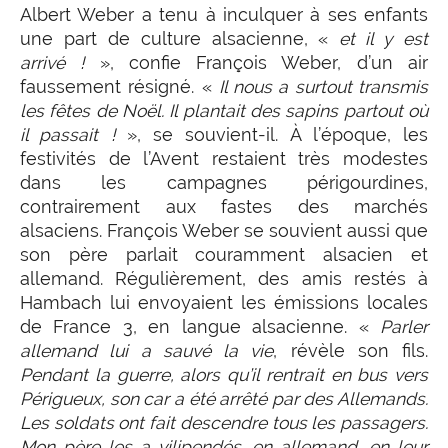
Albert Weber a tenu à inculquer à ses enfants
une part de culture alsacienne, «
et il y est
arrivé
!
», confie François Weber, d’un air
faussement résigné. «
Il nous a surtout transmis
les fêtes de Noël. Il plantait des sapins partout où
il passait
!
», se souvient-il. À l’époque, les
festivités de l’Avent restaient très modestes
dans les campagnes périgourdines,
contrairement aux fastes des marchés
alsaciens. François Weber se souvient aussi que
son père parlait couramment alsacien et
allemand. Régulièrement, des amis restés à
Hambach lui envoyaient les émissions locales
de France 3, en langue alsacienne. «
Parler
allemand lui a sauvé la vie
, révèle son fils.
Pendant la guerre, alors qu’il rentrait en bus vers
Périgueux, son car a été arrêté par des Allemands.
Les soldats ont fait descendre tous les passagers.
Mon père les a vilipendés, en allemand, en leur