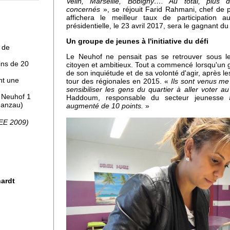
Velin, Marseille, Bobigny…. Au total, plus
concernés
», se réjouit Farid Rahmani, chef de p
 à
affichera le meilleur taux de participation a
présidentielle, le 23 avril 2017, sera le gagnant du
Un groupe de jeunes à l'initiative du défi
 de
Le Neuhof ne pensait pas se retrouver sous le
ins de 20
citoyen et ambitieux. Tout a commencé lorsqu'un g
de son inquiétude et de sa volonté d'agir, après l
nt une
tour des régionales en 2015. «
Ils sont venus me
sensibiliser les gens du quartier à aller voter a
, Neuhof 1
Haddoum, responsable du secteur jeunesse
Ganzau)
augmenté de 10 points.
»
pro
SEE 2009)
uhof
hardt