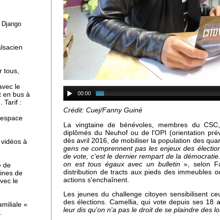
e Django
ne
alsacien
r tous,
avec le
00:00
t en bus à
 Tarif :
Crédit: Cuej/Fanny Guiné
l'espace
La vingtaine de bénévoles, membres du CSC
diplômés du Neuhof ou de l'OPI (orientation prév
dès avril 2016, de mobiliser la population des qua
 vidéos à
gens ne comprennent pas les enjeux des élections. 
de vote, c'est le dernier rempart de la démocratie
on est tous égaux avec un bulletin
», selon Fa
e de
distribution de tracts aux pieds des immeubles o
ines de
actions s'enchaînent.
avec le
Les jeunes du challenge citoyen sensibilisent ce
des élections. Camellia, qui vote depuis ses 18 an
miliale «
leur dis qu'on n'a pas le droit de se plaindre des lo
.