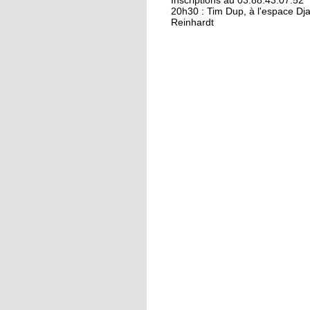
Kamisa Negra : premiè
Inscriptions au 03.88.43.07.52
20h30 : Tim Dup, à l'espace Dj
Reinhardt
18 octobre 2017
Bio et produits locau
riment pas forcément
avec «bobos»
17 octobre 2017
From Neuhof to L. A. 
love
17 octobre 2017
Le Neuhof prend l'air
16 octobre 2017
Petits prix pour gran
actions