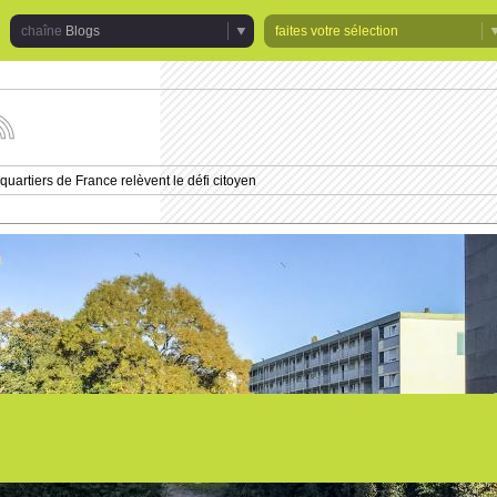
Blogs
faites votre sélection
uivez
s
tualités
quartiers de France relèvent le défi citoyen
e
haîne
logs