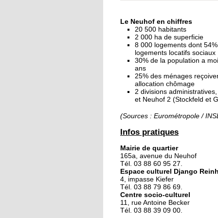
« Dans le Neuhof, la
consommation se fait
Le Neuhof en chiffres
ciel ouvert »
20 500 habitants
2 000 ha de superficie
8 000 logements dont 54%
16 octobre 2018
logements locatifs sociaux
Un vécu de poids
30% de la population a mo
ans
25% des ménages reçoive
allocation chômage
2 divisions administratives
15 octobre 2018
et Neuhof 2 (Stockfeld et 
Difracto : devenir un 
avec Django
(Sources : Eurométropole / IN
Infos pratiques
14 octobre 2018
Mairie de quartier
Le vrac s'invite au Ne
165a, avenue du Neuhof
Tél. 03 88 60 95 27.
Espace culturel Django Rein
4, impasse Kiefer
11 octobre 2018
Tél. 03 88 79 86 69.
Centre socio-culturel
Les petites filles
11, rue Antoine Becker
chaussent leurs
Tél. 03 88 39 09 00.
crampons