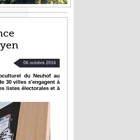
nce
oyen
06
octobre
2016
ioculturel du Neuhof au
e 30 villes s'engagent à
es listes électorales et à