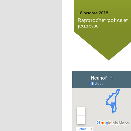
18 octobre 2018
Rapprocher police et
jeunesse
18 octobre 2018
Un jardin face aux
obstacles
17 octobre 2018
Jouer à Fifa à la
médiathèque
16 octobre 2018
«Chacun me propose
autofinancement là, c
qui vous vient !»
16 octobre 2018