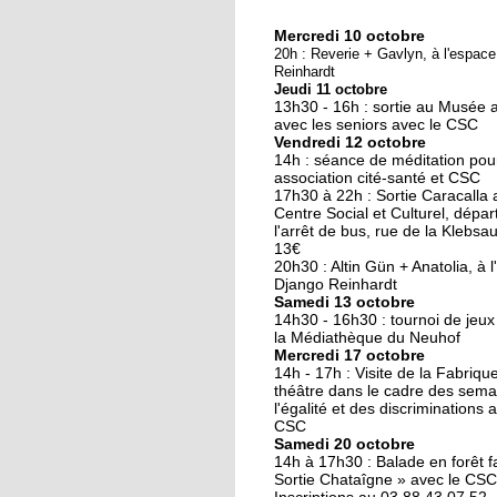
Mercredi 10 octobre
10 octobre 2018
20h : Reverie + Gavlyn, à l'espac
Nouveau look pour u
Reinhardt
Jeudi 11 octobre
nouvelle mairie
13h30 - 16h : sortie au Musée 
avec les seniors avec le CSC
Vendredi 12 octobre
19 octobre 2017
14h : séance de méditation pou
Face au challenge du
association cité-santé et CSC
17h30 à 22h : Sortie Caracalla 
numérique
Centre Social et Culturel, dépar
l'arrêt de bus, rue de la Klebsau.
13€
19 octobre 2017
20h30 : Altin Gün + Anatolia, à 
La précarité tue
Django Reinhardt
Samedi 13 octobre
14h30 - 16h30 : tournoi de jeux
la Médiathèque du Neuhof
Mercredi 17 octobre
18 octobre 2017
14h - 17h : Visite de la Fabriqu
Quatre décennies au
théâtre dans le cadre des sema
l'égalité et des discriminations 
chevet du Neuhof
CSC
Samedi 20 octobre
14h à 17h30 : Balade en forêt fa
18 octobre 2017
Sortie Chataîgne » avec le CSC