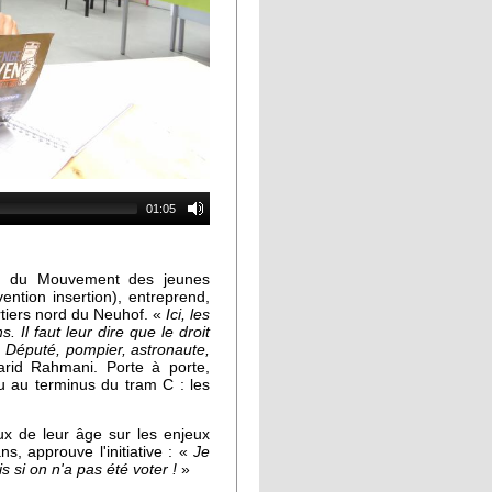
01:05
, du Mouvement des jeunes
ention insertion), entreprend,
rtiers nord du Neuhof. «
Ici, les
Il faut leur dire que le droit
. Député, pompier, astronaute,
rid Rahmani. Porte à porte,
u au terminus du tram C : les
ux de leur âge sur les enjeux
s, approuve l'initiative : «
Je
is si on n'a pas été voter !
»