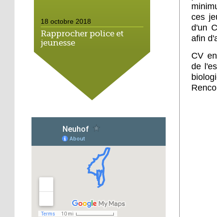
minimu
ces je
18 octobre 2018
d'un C
Rapprocher police et
afin d
jeunesse
CV en 
de l'e
18 octobre 2018
biolog
Un jardin face aux
Rencon
obstacles
17 octobre 2018
Jouer à Fifa à la
médiathèque
16 octobre 2018
«Chacun me propose un
autofinancement là, ce
qui vous vient !»
16 octobre 2018