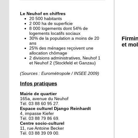
« Dans le Neuhof, la
consommation se fait à
Le Neuhof en chiffres
ciel ouvert »
20 500 habitants
2 000 ha de superficie
8 000 logements dont 54% de
16 octobre 2018
logements locatifs sociaux
Un vécu de poids
Firmin
30% de la population a moins de 20
ans
et mol
25% des ménages reçoivent une
allocation chômage
2 divisions administratives, Neuhof 1
15 octobre 2018
et Neuhof 2 (Stockfeld et Ganzau)
Difracto : devenir un pro
avec Django
(Sources : Eurométropole / INSEE 2009)
Infos pratiques
14 octobre 2018
Mairie de quartier
Le vrac s'invite au Neuhof
165a, avenue du Neuhof
Tél. 03 88 60 95 27.
Espace culturel Django Reinhardt
4, impasse Kiefer
11 octobre 2018
Tél. 03 88 79 86 69.
Centre socio-culturel
Les petites filles
11, rue Antoine Becker
chaussent leurs
Tél. 03 88 39 09 00.
crampons