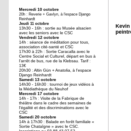
Mercredi 10 octobre
10 octobre 2018
20h : Reverie + Gavlyn, à l'espace Django
Nouveau look pour une
Reinhardt
Jeudi 11 octobre
nouvelle mairie
Kevin
13h30 - 16h : sortie au Musée alsacien
peintr
avec les seniors avec le CSC
Vendredi 12 octobre
19 octobre 2017
14h : séance de méditation pour tous,
Face au challenge du
association cité-santé et CSC
17h30 à 22h : Sortie Caracalla avec le
numérique
Centre Social et Culturel, départ en bus à
l'arrêt de bus, rue de la Klebsau. Tarif :
13€
19 octobre 2017
20h30 : Altin Gün + Anatolia, à l'espace
La précarité tue
Django Reinhardt
Samedi 13 octobre
14h30 - 16h30 : tournoi de jeux vidéos à
la Médiathèque du Neuhof
Mercredi 17 octobre
18 octobre 2017
14h - 17h : Visite de la Fabrique de
Quatre décennies au
théâtre dans le cadre des semaines de
l'égalité et des discriminations avec le
chevet du Neuhof
CSC
Samedi 20 octobre
14h à 17h30 : Balade en forêt familiale «
18 octobre 2017
Sortie Chataîgne » avec le CSC.