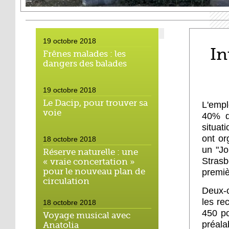
19 octobre 2018
In
Frênes malades : les
dangers des balades
19 octobre 2018
Le Dacip, pour trouver sa
L'empl
voie
40% d
situat
ont or
18 octobre 2018
un "Jo
Réserve naturelle : une
Stras
« vraie concertation »
pour le nouveau plan de
premiè
circulation
Deux-c
les re
18 octobre 2018
450 po
Voyage musical avec
préala
Anatolia