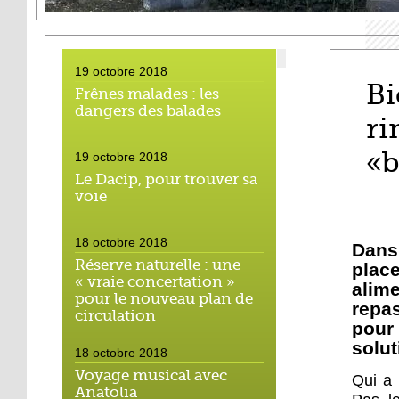
19 octobre 2018
Bi
Frênes malades : les
dangers des balades
ri
«b
19 octobre 2018
Le Dacip, pour trouver sa
voie
18 octobre 2018
Dans
Réserve naturelle : une
plac
« vraie concertation »
alim
pour le nouveau plan de
repa
circulation
pour
solut
18 octobre 2018
Voyage musical avec
Qui a 
Anatolia