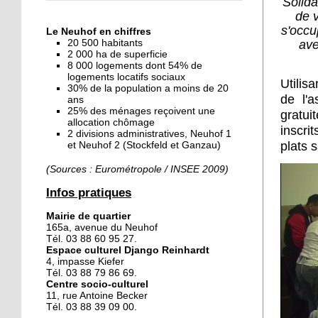
Solida
« Dans le Neuhof, la
de v
consommation se fait à
s'occu
Le Neuhof en chiffres
ciel ouvert »
ave
20 500 habitants
2 000 ha de superficie
8 000 logements dont 54% de
16 octobre 2018
logements locatifs sociaux
Utilis
Un vécu de poids
30% de la population a moins de 20
de l'a
ans
25% des ménages reçoivent une
gratu
allocation chômage
inscr
2 divisions administratives, Neuhof 1
15 octobre 2018
plats 
et Neuhof 2 (Stockfeld et Ganzau)
Difracto : devenir un pro
avec Django
(Sources : Eurométropole / INSEE 2009)
Infos pratiques
14 octobre 2018
Mairie de quartier
Le vrac s'invite au Neuhof
165a, avenue du Neuhof
Tél. 03 88 60 95 27.
Espace culturel Django Reinhardt
4, impasse Kiefer
11 octobre 2018
Tél. 03 88 79 86 69.
Centre socio-culturel
Les petites filles
11, rue Antoine Becker
chaussent leurs
Tél. 03 88 39 09 00.
crampons