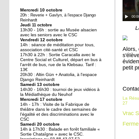
Mercredi 10 octobre
10 octobre 2018
20h : Reverie + Gavlyn, à l'espace Django
00:0
Nouveau look pour une
Reinhardt
Jeudi 11 octobre
nouvelle mairie
L
13h30 - 16h : sortie au Musée alsacien
avec les seniors avec le CSC
Vendredi 12 octobre
19 octobre 2017
14h : séance de méditation pour tous,
Alors,
Face au challenge du
association cité-santé et CSC
s'élèv
17h30 à 22h : Sortie Caracalla avec le
numérique
Centre Social et Culturel, départ en bus à
évidem
l'arrêt de bus, rue de la Klebsau. Tarif :
petit p
13€
19 octobre 2017
20h30 : Altin Gün + Anatolia, à l'espace
La précarité tue
Django Reinhardt
Samedi 13 octobre
Contac
14h30 - 16h30 : tournoi de jeux vidéos à
la Médiathèque du Neuhof
La Rés
Mercredi 17 octobre
18 octobre 2017
27
14h - 17h : Visite de la Fabrique de
Quatre décennies au
théâtre dans le cadre des semaines de
Vrac S
l'égalité et des discriminations avec le
chevet du Neuhof
CSC
Ferme
Samedi 20 octobre
14h à 17h30 : Balade en forêt familiale «
18 octobre 2017
Sortie Chataîgne » avec le CSC.