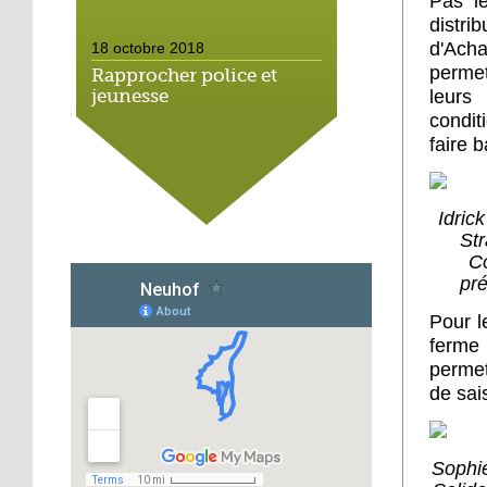
Pas l
distri
d'Acha
18 octobre 2018
perme
Rapprocher police et
leur
jeunesse
condit
faire 
18 octobre 2018
Un jardin face aux
obstacles
Idric
St
17 octobre 2018
Co
pré
Jouer à Fifa à la
médiathèque
Pour l
ferm
16 octobre 2018
permet
«Chacun me propose un
de sai
autofinancement là, ce
qui vous vient !»
Sophie
16 octobre 2018