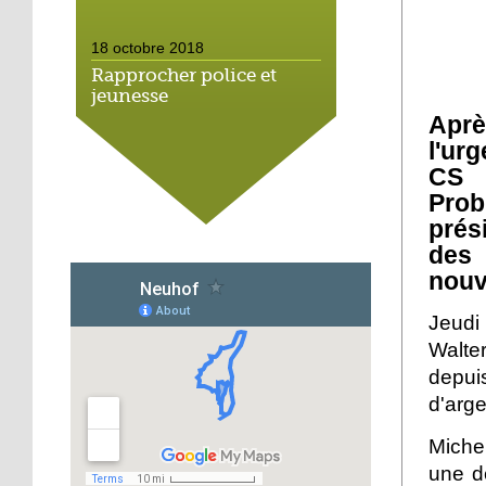
18 octobre 2018
Rapprocher police et
jeunesse
Aprè
l'ur
18 octobre 2018
CS 
Un jardin face aux
Prob
obstacles
prés
des 
17 octobre 2018
nouv
Jouer à Fifa à la
médiathèque
Jeudi
Walte
16 octobre 2018
depui
«Chacun me propose un
d'arge
autofinancement là, ce
qui vous vient !»
Miche
une d
16 octobre 2018