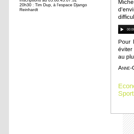
Kamisa Negra : première !
Inscriptions au 03.88.43.07.52
Miche
20h30 : Tim Dup, à l'espace Django
d'env
Reinhardt
diffic
18 octobre 2017
Bio et produits locaux ne
00:0
riment pas forcément
avec «bobos»
Pour 
éviter
17 octobre 2017
au plu
From Neuhof to L. A. with
love
Anne-C
17 octobre 2017
Econ
Le Neuhof prend l'air
Sport
16 octobre 2017
Petits prix pour grandes
actions