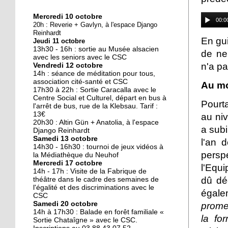
Mercredi 10 octobre
10 octobre 2018
00:0
20h : Reverie + Gavlyn, à l'espace Django
Nouveau look pour une
Reinhardt
En gu
Jeudi 11 octobre
nouvelle mairie
13h30 - 16h : sortie au Musée alsacien
de ne 
avec les seniors avec le CSC
n'a p
Vendredi 12 octobre
19 octobre 2017
14h : séance de méditation pour tous,
Face au challenge du
association cité-santé et CSC
Au mo
17h30 à 22h : Sortie Caracalla avec le
numérique
Centre Social et Culturel, départ en bus à
Pourt
l'arrêt de bus, rue de la Klebsau. Tarif :
13€
au niv
19 octobre 2017
20h30 : Altin Gün + Anatolia, à l'espace
a subi
La précarité tue
Django Reinhardt
Samedi 13 octobre
l'an 
14h30 - 16h30 : tournoi de jeux vidéos à
persp
la Médiathèque du Neuhof
Mercredi 17 octobre
l'Equi
18 octobre 2017
14h - 17h : Visite de la Fabrique de
Quatre décennies au
dû déc
théâtre dans le cadre des semaines de
l'égalité et des discriminations avec le
chevet du Neuhof
égal
CSC
Samedi 20 octobre
promet
14h à 17h30 : Balade en forêt familiale «
18 octobre 2017
la fo
Sortie Chataîgne » avec le CSC.