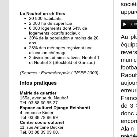
socié
« Dans le Neuhof, la
consommation se fait à
appar
Le Neuhof en chiffres
ciel ouvert »
20 500 habitants
2 000 ha de superficie
00:0
8 000 logements dont 54% de
16 octobre 2018
logements locatifs sociaux
Un vécu de poids
Au plu
30% de la population a moins de 20
ans
équip
25% des ménages reçoivent une
rever
allocation chômage
2 divisions administratives, Neuhof 1
15 octobre 2018
munic
et Neuhof 2 (Stockfeld et Ganzau)
Difracto : devenir un pro
footb
avec Django
(Sources : Eurométropole / INSEE 2009)
Raouh
aujour
Infos pratiques
14 octobre 2018
erreu
Mairie de quartier
Le vrac s'invite au Neuhof
Franc
165a, avenue du Neuhof
Tél. 03 88 60 95 27.
de 3 
Espace culturel Django Reinhardt
donc 
4, impasse Kiefer
11 octobre 2018
Tél. 03 88 79 86 69.
encor
Centre socio-culturel
Les petites filles
11, rue Antoine Becker
Alain
chaussent leurs
Tél. 03 88 39 09 00.
prédé
crampons