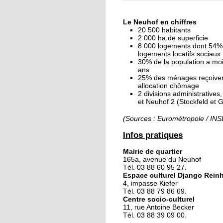
« Dans le Neuhof, la
consommation se fait
Le Neuhof en chiffres
ciel ouvert »
20 500 habitants
2 000 ha de superficie
8 000 logements dont 54%
16 octobre 2018
logements locatifs sociaux
Un vécu de poids
30% de la population a mo
ans
25% des ménages reçoive
allocation chômage
2 divisions administratives
15 octobre 2018
et Neuhof 2 (Stockfeld et 
Difracto : devenir un 
avec Django
(Sources : Eurométropole / IN
Infos pratiques
14 octobre 2018
Mairie de quartier
Le vrac s'invite au Ne
165a, avenue du Neuhof
Tél. 03 88 60 95 27.
Espace culturel Django Rein
4, impasse Kiefer
11 octobre 2018
Tél. 03 88 79 86 69.
Centre socio-culturel
Les petites filles
11, rue Antoine Becker
chaussent leurs
Tél. 03 88 39 09 00.
crampons