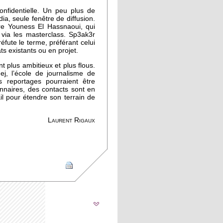
nfidentielle. Un peu plus de
, seule fenêtre de diffusion.
re Youness El Hassnaoui, qui
 via les masterclass. Sp3ak3r
réfute le terme, préférant celui
ats existants ou en projet.
ont plus ambitieux et plus flous.
j, l’école de journalisme de
s reportages pourraient être
nnaires, des contacts sont en
l pour étendre son terrain de
Laurent Rigaux