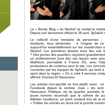
Le « Bondy Blog » du Neuhof se voulait le média
Depuis son lancement officiel le 28 avril, Sp3ak3r 
Le collectif d’une trentaine de personnes - j
étudiants, tous bénévoles - à l'origine de ce
aujourd’hui essentiellement sur les masterclass et
Neuhof. Les premières doivent avoir lieu une fo
? Des jeunes des quartiers reçoivent gratuitemen
un professionnel (une des ces leçons avec pour
Mathlouti, journaliste à France 24), avec l’o
producteurs de contenus pour le site. Les rencontr
couvertes par les équipes de Sp3ak3r, qui tend à d
sport dans la région. « On a créé 4 services civiq
affirme Youness El Hassnaoui.
 un
Les articles non-sportifs se font plutôt rares : u
e
Facebook depuis la rentrée, mais « dix sont
Hassnaoui. Politique, vie de quartier, portraits, l
jeune homme reconnaît que le rythme de publi
fidéliser l’audience, un point soulevé lors de la r
« Publier les articles en stock est la priorité numér