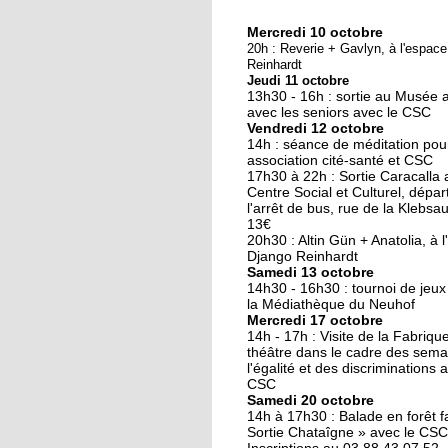
Mercredi 10 octobre
10 octobre 2018
20h : Reverie + Gavlyn, à l'espac
Nouveau look pour u
Reinhardt
Jeudi 11 octobre
nouvelle mairie
13h30 - 16h : sortie au Musée 
avec les seniors avec le CSC
Vendredi 12 octobre
19 octobre 2017
14h : séance de méditation pou
Face au challenge du
association cité-santé et CSC
17h30 à 22h : Sortie Caracalla 
numérique
Centre Social et Culturel, dépar
l'arrêt de bus, rue de la Klebsau.
13€
19 octobre 2017
20h30 : Altin Gün + Anatolia, à 
La précarité tue
Django Reinhardt
Samedi 13 octobre
14h30 - 16h30 : tournoi de jeux
la Médiathèque du Neuhof
Mercredi 17 octobre
18 octobre 2017
14h - 17h : Visite de la Fabriqu
Quatre décennies au
théâtre dans le cadre des sema
l'égalité et des discriminations 
chevet du Neuhof
CSC
Samedi 20 octobre
14h à 17h30 : Balade en forêt fa
18 octobre 2017
Sortie Chataîgne » avec le CSC