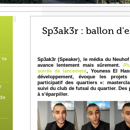
Sp3ak3r : ballon d'e
 sa
Sp3ak3r (Speaker), le média du Neuhof
avance lentement mais sûrement.
Pl
soirée de lancement
, Youness El Has
développement, évoque les projet
participatif des quartiers »: mastercl
e
suivi du club de futsal du quartier. Des 
à s’éparpiller.
 de