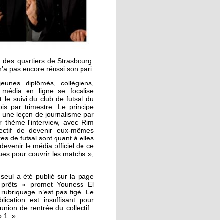
 des quartiers de Strasbourg.
n’a pas encore réussi son pari.
eunes diplômés, collégiens,
 média en ligne se focalise
 le suivi du club de futsal du
is par trimestre. Le principe
t une leçon de journalisme par
 thème l'interview, avec Rim
bjectif de devenir eux-mêmes
es de futsal sont quant à elles
evenir le média officiel de ce
ues pour couvrir les matchs »,
n seul a été publié sur la page
 prêts » promet Youness El
e rubriquage n’est pas figé. Le
cation est insuffisant pour
éunion de rentrée du collectif :
o 1. »