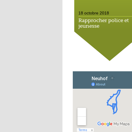
18 octobre 2018
Rapprocher police et
jeunesse
18 octobre 2018
Un jardin face aux
obstacles
17 octobre 2018
Jouer à Fifa à la
médiathèque
16 octobre 2018
«Chacun me propose
autofinancement là, c
qui vous vient !»
16 octobre 2018