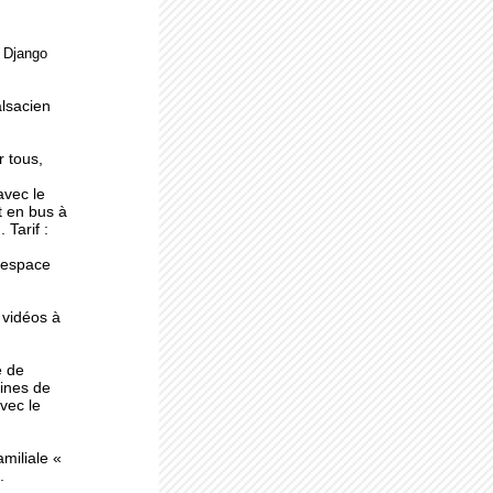
e Django
ne
alsacien
r tous,
avec le
t en bus à
 Tarif :
l'espace
 vidéos à
e de
ines de
avec le
miliale «
.