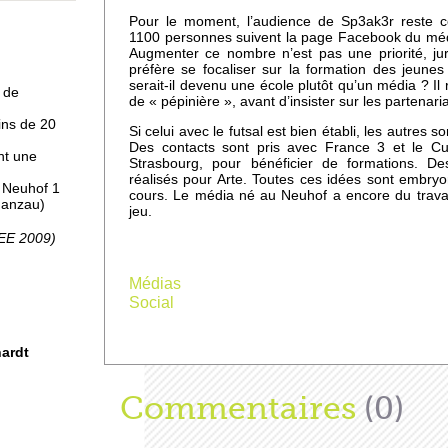
Pour le moment, l’audience de Sp3ak3r reste co
 à
1100 personnes suivent la page Facebook du média
Augmenter ce nombre n’est pas une priorité, ju
préfère se focaliser sur la formation des jeunes
serait-il devenu une école plutôt qu’un média ? Il 
 de
de « pépinière », avant d’insister sur les partenari
ins de 20
Si celui avec le futsal est bien établi, les autres s
Des contacts sont pris avec France 3 et le Cue
nt une
Strasbourg, pour bénéficier de formations. De
réalisés pour Arte. Toutes ces idées sont embryo
, Neuhof 1
cours. Le média né au Neuhof a encore du travai
Ganzau)
jeu.
pro
SEE 2009)
Médias
Social
uhof
hardt
Afficher
Commentaires
(0)