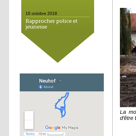
18 octobre 2018
Rapprocher police et
jeunesse
18 octobre 2018
Un jardin face aux
obstacles
17 octobre 2018
Jouer à Fifa à la
médiathèque
16 octobre 2018
«Chacun me propose un
La mo
autofinancement là, ce
d'être
qui vous vient !»
16 octobre 2018