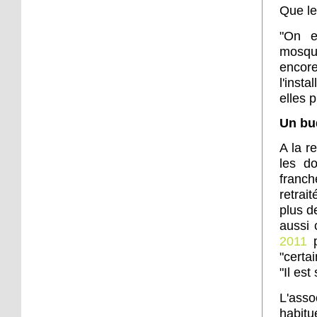
à Django
Que le
"On e
6 octobre 2016
mosqu
45 quartiers de France
encore
relèvent le défi citoyen
l'inst
elles 
6 octobre 2016
Un bu
La forêt mal aimée
A la r
les d
5 octobre 2016
franc
retrai
L'intégration vue par
trois jeunes, au Neuhof
plus d
aussi 
2011
p
5 octobre 2016
"certa
Un loto organisé samedi
"Il es
pour les retraités du
Neuhof
L'asso
habitu