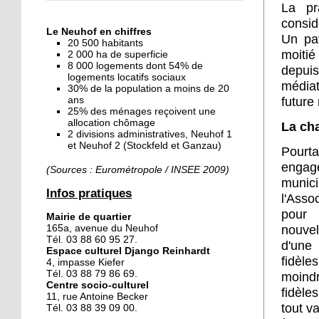
La pr
« Dans le Neuhof, la
consid
consommation se fait à
Le Neuhof en chiffres
ciel ouvert »
Un pa
20 500 habitants
moitié
2 000 ha de superficie
8 000 logements dont 54% de
16 octobre 2018
depui
logements locatifs sociaux
Un vécu de poids
médiat
30% de la population a moins de 20
ans
future
25% des ménages reçoivent une
allocation chômage
La cha
2 divisions administratives, Neuhof 1
15 octobre 2018
et Neuhof 2 (Stockfeld et Ganzau)
Pourta
Difracto : devenir un pro
engagé
avec Django
(Sources : Eurométropole / INSEE 2009)
munic
Infos pratiques
l'Asso
14 octobre 2018
pour r
Mairie de quartier
Le vrac s'invite au Neuhof
nouvel
165a, avenue du Neuhof
Tél. 03 88 60 95 27.
d'une
Espace culturel Django Reinhardt
fidèle
4, impasse Kiefer
11 octobre 2018
Tél. 03 88 79 86 69.
moindr
Centre socio-culturel
Les petites filles
fidèle
11, rue Antoine Becker
chaussent leurs
tout v
Tél. 03 88 39 09 00.
crampons