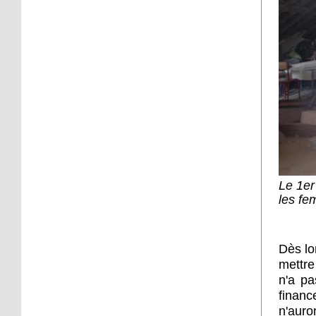
16 octobre 2017
Sp3ak3r : ballon d'essai
16 octobre 2017
Troc Savoirs s'installe au
Neuhof
13 octobre 2017
Le Neuhof Futsal, à la
découverte du haut
Le 1er
niveau
les f
12 octobre 2017
Une projection pour
Dès lo
changer de regard
mettre
n'a pa
11 octobre 2017
financ
Kamisa Negra en concert
n'auro