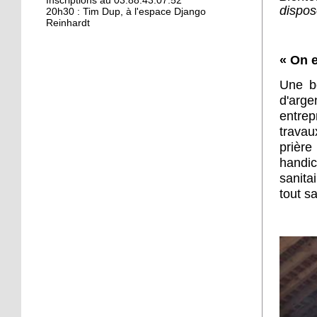
Kamisa Negra : première !
Inscriptions au 03.88.43.07.52
dispos
20h30 : Tim Dup, à l'espace Django
Reinhardt
18 octobre 2017
« On 
Bio et produits locaux ne
riment pas forcément
Une b
avec «bobos»
d'arg
entrep
17 octobre 2017
travau
From Neuhof to L. A. with
prièr
love
handic
sanita
tout sa
17 octobre 2017
Le Neuhof prend l'air
16 octobre 2017
Petits prix pour grandes
actions