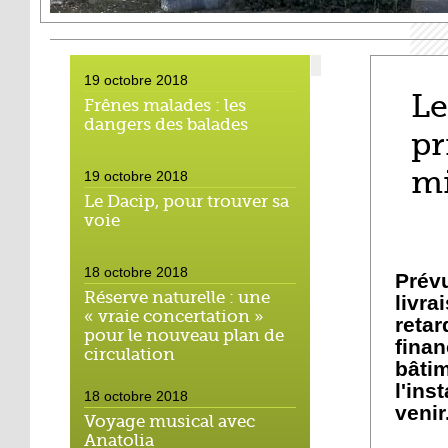
19 octobre 2018
Le
Frênes malades : les
dangers des balades
pr
m
19 octobre 2018
Le Dacip, pour trouver sa
voie
18 octobre 2018
Prév
Réserve naturelle : une
livr
« vraie concertation »
reta
pour le nouveau plan de
fina
circulation
bâti
l'in
18 octobre 2018
venir
Voyage musical avec
Anatolia