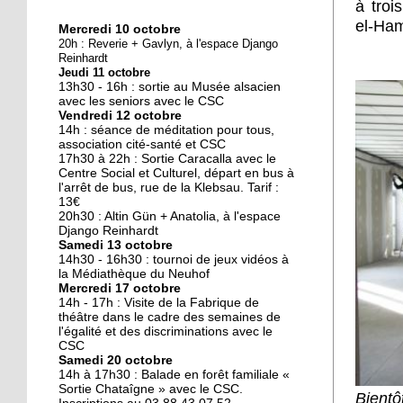
à troi
el-Ham
Mercredi 10 octobre
10 octobre 2018
20h : Reverie + Gavlyn, à l'espace Django
Nouveau look pour une
Reinhardt
Jeudi 11 octobre
nouvelle mairie
13h30 - 16h : sortie au Musée alsacien
avec les seniors avec le CSC
Vendredi 12 octobre
19 octobre 2017
14h : séance de méditation pour tous,
Face au challenge du
association cité-santé et CSC
17h30 à 22h : Sortie Caracalla avec le
numérique
Centre Social et Culturel, départ en bus à
l'arrêt de bus, rue de la Klebsau. Tarif :
13€
19 octobre 2017
20h30 : Altin Gün + Anatolia, à l'espace
La précarité tue
Django Reinhardt
Samedi 13 octobre
14h30 - 16h30 : tournoi de jeux vidéos à
la Médiathèque du Neuhof
Mercredi 17 octobre
18 octobre 2017
14h - 17h : Visite de la Fabrique de
Quatre décennies au
théâtre dans le cadre des semaines de
l'égalité et des discriminations avec le
chevet du Neuhof
CSC
Samedi 20 octobre
14h à 17h30 : Balade en forêt familiale «
18 octobre 2017
Sortie Chataîgne » avec le CSC.
Bient