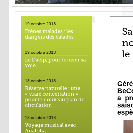
19 octobre 2018
Sa
Frênes malades : les
dangers des balades
no
le
19 octobre 2018
Le Dacip, pour trouver sa
voie
18 octobre 2018
Géré
Réserve naturelle : une
BeCo
« vraie concertation »
a pr
pour le nouveau plan de
sais
circulation
espè
18 octobre 2018
Voyage musical avec
Anatolia