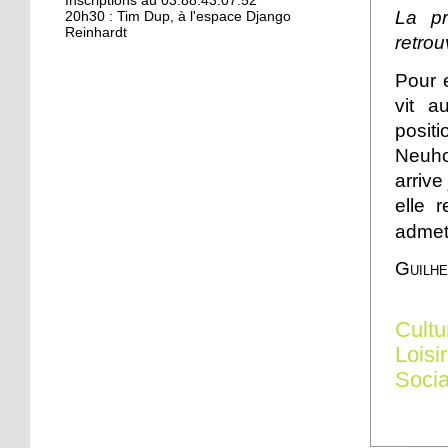
Kamisa Negra : première !
Inscriptions au 03.88.43.07.52
La pr
20h30 : Tim Dup, à l'espace Django
Reinhardt
retrou
18 octobre 2017
Pour e
Bio et produits locaux ne
vit a
riment pas forcément
posit
avec «bobos»
Neuho
17 octobre 2017
arrive
From Neuhof to L. A. with
elle 
love
admet 
Guilh
17 octobre 2017
Le Neuhof prend l'air
Cultu
Loisi
16 octobre 2017
Socia
Petits prix pour grandes
actions