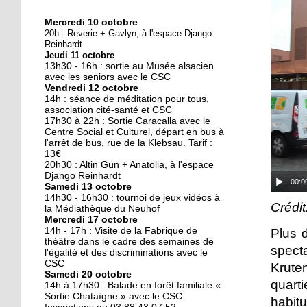
Mercredi 10 octobre
10 octobre 2018
20h : Reverie + Gavlyn, à l'espace Django
Nouveau look pour une
Reinhardt
Jeudi 11 octobre
nouvelle mairie
13h30 - 16h : sortie au Musée alsacien
avec les seniors avec le CSC
Vendredi 12 octobre
19 octobre 2017
14h : séance de méditation pour tous,
Face au challenge du
association cité-santé et CSC
17h30 à 22h : Sortie Caracalla avec le
numérique
Centre Social et Culturel, départ en bus à
l'arrêt de bus, rue de la Klebsau. Tarif :
13€
19 octobre 2017
20h30 : Altin Gün + Anatolia, à l'espace
La précarité tue
Django Reinhardt
00:0
Samedi 13 octobre
14h30 - 16h30 : tournoi de jeux vidéos à
Crédi
la Médiathèque du Neuhof
Mercredi 17 octobre
18 octobre 2017
14h - 17h : Visite de la Fabrique de
Plus 
Quatre décennies au
théâtre dans le cadre des semaines de
spect
l'égalité et des discriminations avec le
chevet du Neuhof
CSC
Krut
Samedi 20 octobre
quart
14h à 17h30 : Balade en forêt familiale «
18 octobre 2017
Sortie Chataîgne » avec le CSC.
habitu