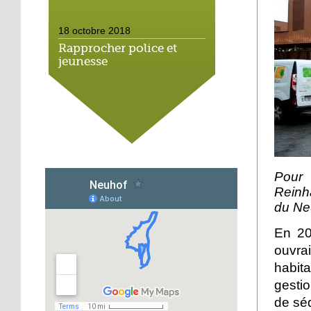
18 octobre 2018
Rapprocher police et
jeunesse
18 octobre 2018
Un jardin face aux
obstacles
17 octobre 2018
Pour 
Jouer à Fifa à la
Reinha
médiathèque
du Ne
16 octobre 2018
En 20
«Chacun me propose un
ouvra
autofinancement là, ce
habita
qui vous vient !»
gesti
de séd
16 octobre 2018