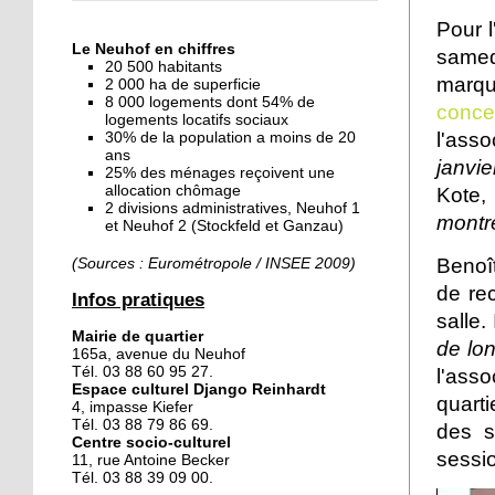
« Dans le Neuhof, la
Pour l
consommation se fait à
Le Neuhof en chiffres
samed
ciel ouvert »
20 500 habitants
marqu
2 000 ha de superficie
8 000 logements dont 54% de
16 octobre 2018
conc
logements locatifs sociaux
Un vécu de poids
l'asso
30% de la population a moins de 20
ans
janvie
25% des ménages reçoivent une
allocation chômage
Kote,
2 divisions administratives, Neuhof 1
15 octobre 2018
montr
et Neuhof 2 (Stockfeld et Ganzau)
Difracto : devenir un pro
avec Django
Benoî
(Sources : Eurométropole / INSEE 2009)
de rec
Infos pratiques
14 octobre 2018
salle.
Mairie de quartier
Le vrac s'invite au Neuhof
de lo
165a, avenue du Neuhof
Tél. 03 88 60 95 27.
l'ass
Espace culturel Django Reinhardt
quart
4, impasse Kiefer
11 octobre 2018
Tél. 03 88 79 86 69.
des s
Centre socio-culturel
Les petites filles
sessio
11, rue Antoine Becker
chaussent leurs
Tél. 03 88 39 09 00.
crampons