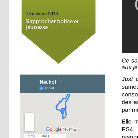
18 octobre 2018
Rapprocher police et
jeunesse
18 octobre 2018
Un jardin face aux
obstacles
Ce sam
aux j
17 octobre 2018
Just 
Jouer à Fifa à la
samedi
médiathèque
conso
des at
16 octobre 2018
par m
«Chacun me propose un
autofinancement là, ce
Elle 
qui vous vient !»
PS4. 
16 octobre 2018
respo