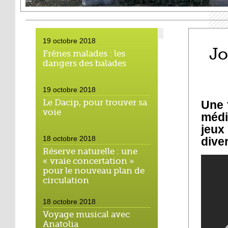
19 octobre 2018
Jo
Frênes malades : les
dangers des balades
19 octobre 2018
Le Dacip, pour trouver sa
Une 
voie
médi
jeux
18 octobre 2018
diver
Réserve naturelle : une
« vraie concertation »
pour le nouveau plan de
circulation
18 octobre 2018
Voyage musical avec
Anatolia