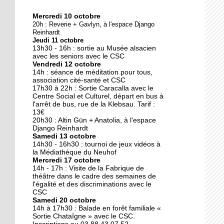
Mercredi 10 octobre
10 octobre 2018
20h : Reverie + Gavlyn, à l'espace Django
Nouveau look pour une
Reinhardt
Jeudi 11 octobre
nouvelle mairie
13h30 - 16h : sortie au Musée alsacien
avec les seniors avec le CSC
Vendredi 12 octobre
19 octobre 2017
14h : séance de méditation pour tous,
Face au challenge du
association cité-santé et CSC
17h30 à 22h : Sortie Caracalla avec le
numérique
Centre Social et Culturel, départ en bus à
l'arrêt de bus, rue de la Klebsau. Tarif :
13€
19 octobre 2017
20h30 : Altin Gün + Anatolia, à l'espace
La précarité tue
Django Reinhardt
Samedi 13 octobre
14h30 - 16h30 : tournoi de jeux vidéos à
la Médiathèque du Neuhof
Mercredi 17 octobre
18 octobre 2017
14h - 17h : Visite de la Fabrique de
Quatre décennies au
théâtre dans le cadre des semaines de
l'égalité et des discriminations avec le
chevet du Neuhof
CSC
Samedi 20 octobre
14h à 17h30 : Balade en forêt familiale «
18 octobre 2017
Sortie Chataîgne » avec le CSC.