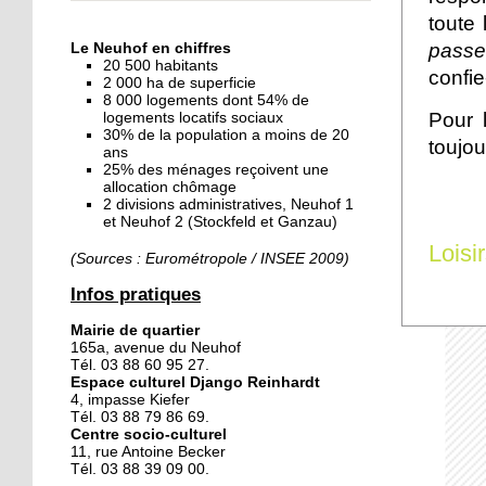
« Dans le Neuhof, la
toute 
consommation se fait à
passe
Le Neuhof en chiffres
ciel ouvert »
20 500 habitants
confie-
2 000 ha de superficie
8 000 logements dont 54% de
16 octobre 2018
Pour 
logements locatifs sociaux
Un vécu de poids
30% de la population a moins de 20
toujou
ans
25% des ménages reçoivent une
allocation chômage
2 divisions administratives, Neuhof 1
15 octobre 2018
et Neuhof 2 (Stockfeld et Ganzau)
Difracto : devenir un pro
Loisi
avec Django
(Sources : Eurométropole / INSEE 2009)
Infos pratiques
14 octobre 2018
Mairie de quartier
Le vrac s'invite au Neuhof
165a, avenue du Neuhof
Tél. 03 88 60 95 27.
Espace culturel Django Reinhardt
4, impasse Kiefer
11 octobre 2018
Tél. 03 88 79 86 69.
Centre socio-culturel
Les petites filles
11, rue Antoine Becker
chaussent leurs
Tél. 03 88 39 09 00.
crampons