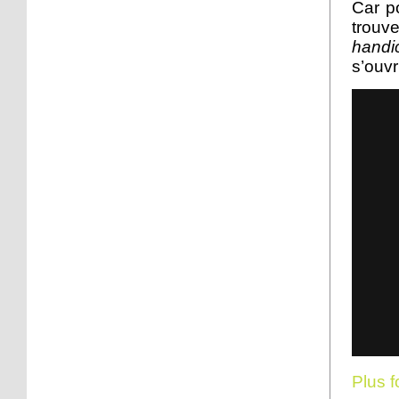
Car p
29 septembre 2016
trouv
Les habitants du Neuhof
handi
inquiets à propos de leur
s’ouvr
forêt
28 septembre 2016
Une balade pour
découvrir la facette verte
du Neuhof
24 septembre 2015
Studiobjet veut dénicher
les entrepreneuses de
demain
24 septembre 2015
Le pôle seniors du CSC
cherche du sang neuf
24 septembre 2015
Plus fo