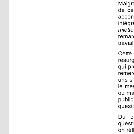
3 octobre 2016
Malgré
Salle Django Reinhardt:
de ce
une nouvelle saison
accom
tournée vers le Neuhof
intégr
miett
30 septembre 2016
remarq
Samedi soir à Django :
travai
"Burstscratch" invite à
faire des films sans
Cette
caméra
resurg
qui pr
30 septembre 2016
remer
Le documentaire "En
uns s’
quête d'identité(s)" en
le me
projection à l'espace
ou ma
Django
public
questi
30 septembre 2016
Un petit déjeuner
Du c
équilibré pour lutter
questi
contre l'obésité
on réf