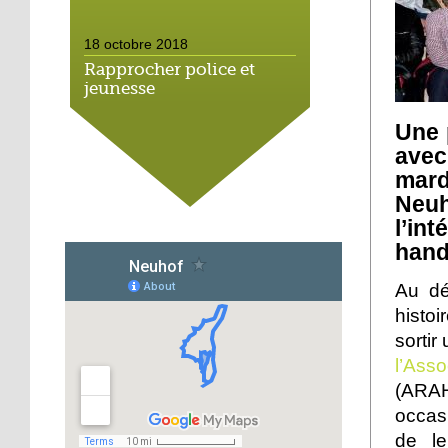
18 octobre 2018
Rapprocher police et
jeunesse
Une 
18 octobre 2018
avec
Un jardin face aux
mard
obstacles
Neu
l’in
17 octobre 2018
hand
Jouer à Fifa à la
médiathèque
Au dé
histo
16 octobre 2018
sortir
«Chacun me propose un
l’Ass
autofinancement là, ce
(ARA
qui vous vient !»
occasi
de l
16 octobre 2018