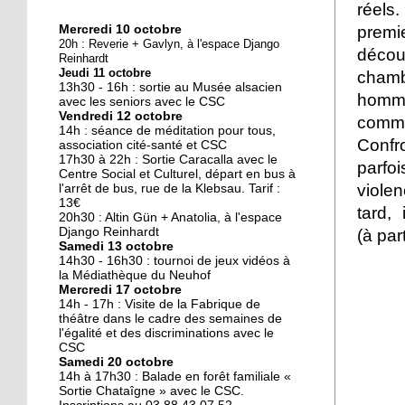
réels.
premi
Mercredi 10 octobre
10 octobre 2018
20h : Reverie + Gavlyn, à l'espace Django
décou
Nouveau look pour une
Reinhardt
Jeudi 11 octobre
nouvelle mairie
chamb
13h30 - 16h : sortie au Musée alsacien
homme
avec les seniors avec le CSC
Vendredi 12 octobre
comme
19 octobre 2017
14h : séance de méditation pour tous,
Confr
Face au challenge du
association cité-santé et CSC
17h30 à 22h : Sortie Caracalla avec le
numérique
parfo
Centre Social et Culturel, départ en bus à
violen
l'arrêt de bus, rue de la Klebsau. Tarif :
13€
19 octobre 2017
tard,
20h30 : Altin Gün + Anatolia, à l'espace
La précarité tue
Django Reinhardt
(à par
Samedi 13 octobre
14h30 - 16h30 : tournoi de jeux vidéos à
la Médiathèque du Neuhof
Mercredi 17 octobre
18 octobre 2017
14h - 17h : Visite de la Fabrique de
Quatre décennies au
théâtre dans le cadre des semaines de
l'égalité et des discriminations avec le
chevet du Neuhof
CSC
Samedi 20 octobre
14h à 17h30 : Balade en forêt familiale «
18 octobre 2017
Sortie Chataîgne » avec le CSC.