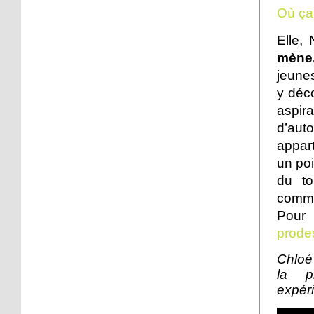
Où ça
16 octobre 2017
Sp3ak3r : ballon d'essai
Elle,
mène.
jeunes
16 octobre 2017
y déc
Troc Savoirs s'installe au
Neuhof
aspir
d’aut
appart
13 octobre 2017
un poi
Le Neuhof Futsal, à la
découverte du haut
du to
niveau
comme
Pour 
12 octobre 2017
prodes
Une projection pour
changer de regard
Chloé
la p
expéri
11 octobre 2017
Kamisa Negra en concert