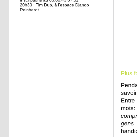
Kamisa Negra : première !
Inscriptions au 03.88.43.07.52
20h30 : Tim Dup, à l'espace Django
Reinhardt
18 octobre 2017
Bio et produits locaux ne
riment pas forcément
avec «bobos»
17 octobre 2017
From Neuhof to L. A. with
love
Plus fo
17 octobre 2017
Penda
Le Neuhof prend l'air
savoi
Entre
mots
16 octobre 2017
compr
Petits prix pour grandes
gens 
actions
handi