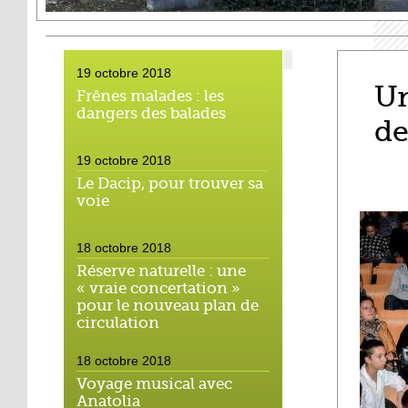
19 octobre 2018
Un
Frênes malades : les
dangers des balades
de
19 octobre 2018
Le Dacip, pour trouver sa
voie
18 octobre 2018
Réserve naturelle : une
« vraie concertation »
pour le nouveau plan de
circulation
18 octobre 2018
Voyage musical avec
Anatolia