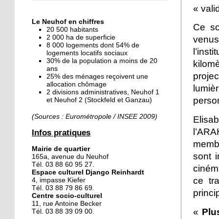
« Dans le Neuhof, la
« vali
consommation se fait à
Le Neuhof en chiffres
ciel ouvert »
Ce soi
20 500 habitants
2 000 ha de superficie
venus
8 000 logements dont 54% de
16 octobre 2018
l’ins
logements locatifs sociaux
Un vécu de poids
30% de la population a moins de 20
kilom
ans
proje
25% des ménages reçoivent une
allocation chômage
lumièr
2 divisions administratives, Neuhof 1
15 octobre 2018
person
et Neuhof 2 (Stockfeld et Ganzau)
Difracto : devenir un pro
avec Django
(Sources : Eurométropole / INSEE 2009)
Elisa
l’ARA
Infos pratiques
14 octobre 2018
memb
Mairie de quartier
Le vrac s'invite au Neuhof
sont 
165a, avenue du Neuhof
Tél. 03 88 60 95 27.
cinéma
Espace culturel Django Reinhardt
ce tra
4, impasse Kiefer
11 octobre 2018
Tél. 03 88 79 86 69.
princ
Centre socio-culturel
Les petites filles
11, rue Antoine Becker
chaussent leurs
«
Plus
Tél. 03 88 39 09 00.
crampons