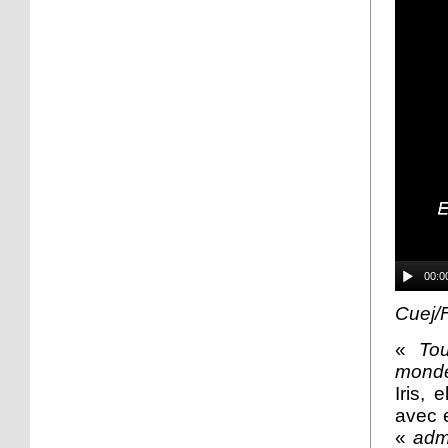
à Django
6 octobre 2016
45 quartiers de France
relèvent le défi citoyen
6 octobre 2016
La forêt mal aimée
5 octobre 2016
L'intégration vue par
00:0
trois jeunes, au Neuhof
Cuej/
«
Tou
5 octobre 2016
mond
Un loto organisé samedi
pour les retraités du
Iris, 
Neuhof
avec 
«
admi