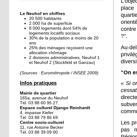
L'obje
« Dans le Neuhof, la
place
consommation se fait à
Le Neuhof en chiffres
quarti
ciel ouvert »
20 500 habitants
orient
2 000 ha de superficie
8 000 logements dont 54% de
contre
16 octobre 2018
logements locatifs sociaux
?".
Un vécu de poids
30% de la population a moins de 20
ans
Au-del
25% des ménages reçoivent une
allocation chômage
privi
2 divisions administratives, Neuhof 1
15 octobre 2018
diversi
et Neuhof 2 (Stockfeld et Ganzau)
Difracto : devenir un pro
avec Django
"On e
(Sources : Eurométropole / INSEE 2009)
Infos pratiques
« Si o
14 octobre 2018
cessa
Mairie de quartier
Le vrac s'invite au Neuhof
direc
165a, avenue du Neuhof
Tél. 03 88 60 95 27.
subve
Espace culturel Django Reinhardt
commun
4, impasse Kiefer
11 octobre 2018
Tél. 03 88 79 86 69.
Les pr
Centre socio-culturel
Les petites filles
11, rue Antoine Becker
pas n
chaussent leurs
Tél. 03 88 39 09 00.
crampons
Régio