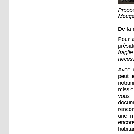
16 octobre 2017
Propos
Sp3ak3r : ballon d'essai
Mouge
De la
16 octobre 2017
Pour a
Troc Savoirs s'installe au
prési
Neuhof
fragil
nécess
13 octobre 2017
Avec c
Le Neuhof Futsal, à la
découverte du haut
peut e
niveau
notamm
missio
12 octobre 2017
vous 
Une projection pour
docum
changer de regard
rencon
une mé
encor
11 octobre 2017
habi
Kamisa Negra en concert