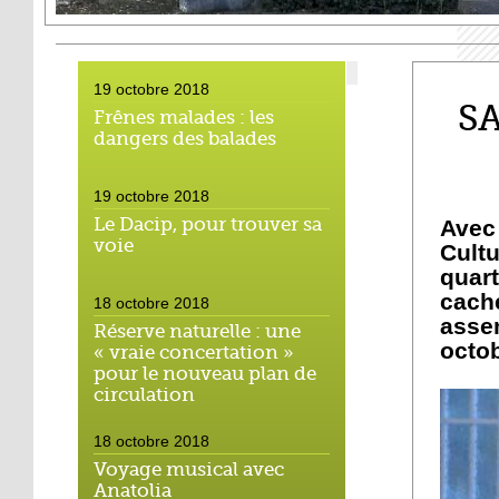
19 octobre 2018
SA
Frênes malades : les
dangers des balades
19 octobre 2018
Le Dacip, pour trouver sa
Avec 
voie
Cult
quar
cach
18 octobre 2018
asse
Réserve naturelle : une
octob
« vraie concertation »
pour le nouveau plan de
circulation
18 octobre 2018
Voyage musical avec
Anatolia