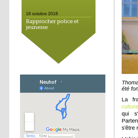
18 octobre 2018
Rapprocher police et
jeunesse
18 octobre 2018
Un jardin face aux
obstacles
17 octobre 2018
Jouer à Fifa à la
Thomas
médiathèque
été fo
La fr
16 octobre 2018
cultur
«Chacun me propose un
qui s
autofinancement là, ce
Parten
qui vous vient !»
s'être
16 octobre 2018