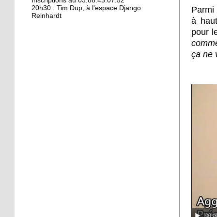
Kamisa Negra : première !
Inscriptions au 03.88.43.07.52
20h30 : Tim Dup, à l'espace Django
Parmi 
Reinhardt
à haut
pour l
18 octobre 2017
commen
Bio et produits locaux ne
ça ne 
riment pas forcément
avec «bobos»
17 octobre 2017
From Neuhof to L. A. with
love
17 octobre 2017
Le Neuhof prend l'air
16 octobre 2017
Petits prix pour grandes
actions
00:0