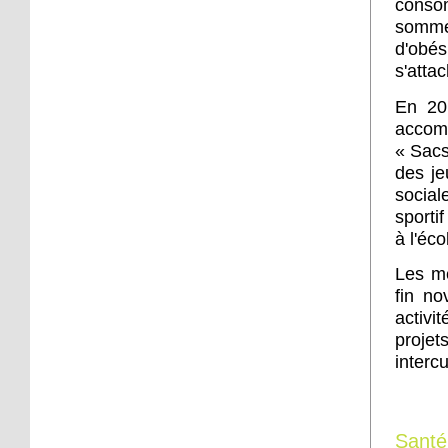
conso
à Django
sommei
d'obés
6 octobre 2016
s'attac
45 quartiers de France
relèvent le défi citoyen
En 20
accom
« Sacs
6 octobre 2016
des je
La forêt mal aimée
social
sporti
à l'éc
5 octobre 2016
Les me
L'intégration vue par
trois jeunes, au Neuhof
fin no
activi
projet
5 octobre 2016
intercu
Un loto organisé samedi
pour les retraités du
Neuhof
Santé