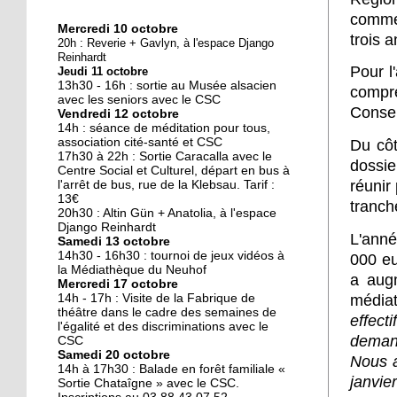
commen
Mercredi 10 octobre
10 octobre 2018
trois 
20h : Reverie + Gavlyn, à l'espace Django
Nouveau look pour une
Reinhardt
Pour l
Jeudi 11 octobre
nouvelle mairie
13h30 - 16h : sortie au Musée alsacien
compre
avec les seniors avec le CSC
Consei
Vendredi 12 octobre
19 octobre 2017
14h : séance de méditation pour tous,
Face au challenge du
association cité-santé et CSC
Du côt
17h30 à 22h : Sortie Caracalla avec le
numérique
dossie
Centre Social et Culturel, départ en bus à
réunir
l'arrêt de bus, rue de la Klebsau. Tarif :
13€
tranche
19 octobre 2017
20h30 : Altin Gün + Anatolia, à l'espace
La précarité tue
Django Reinhardt
L'anné
Samedi 13 octobre
14h30 - 16h30 : tournoi de jeux vidéos à
000 eu
la Médiathèque du Neuhof
a aug
Mercredi 17 octobre
18 octobre 2017
médiat
14h - 17h : Visite de la Fabrique de
Quatre décennies au
théâtre dans le cadre des semaines de
effec
l'égalité et des discriminations avec le
chevet du Neuhof
demand
CSC
Samedi 20 octobre
Nous a
14h à 17h30 : Balade en forêt familiale «
18 octobre 2017
janvie
Sortie Chataîgne » avec le CSC.