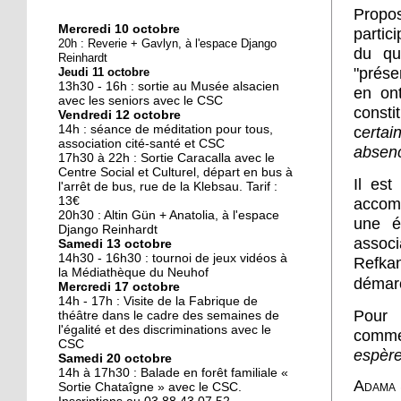
Propos
Mercredi 10 octobre
partic
10 octobre 2018
20h : Reverie + Gavlyn, à l'espace Django
du qu
Nouveau look pour une
Reinhardt
"prése
Jeudi 11 octobre
nouvelle mairie
13h30 - 16h : sortie au Musée alsacien
en ont
avec les seniors avec le CSC
const
Vendredi 12 octobre
19 octobre 2017
14h : séance de méditation pour tous,
c
erta
Face au challenge du
association cité-santé et CSC
absen
17h30 à 22h : Sortie Caracalla avec le
numérique
Centre Social et Culturel, départ en bus à
Il es
l'arrêt de bus, rue de la Klebsau. Tarif :
13€
accomp
19 octobre 2017
20h30 : Altin Gün + Anatolia, à l'espace
une ét
La précarité tue
Django Reinhardt
associ
Samedi 13 octobre
14h30 - 16h30 : tournoi de jeux vidéos à
Refka
la Médiathèque du Neuhof
démarc
Mercredi 17 octobre
18 octobre 2017
14h - 17h : Visite de la Fabrique de
Pour 
Quatre décennies au
théâtre dans le cadre des semaines de
l'égalité et des discriminations avec le
chevet du Neuhof
comme
CSC
espère
Samedi 20 octobre
14h à 17h30 : Balade en forêt familiale «
18 octobre 2017
Adama 
Sortie Chataîgne » avec le CSC.