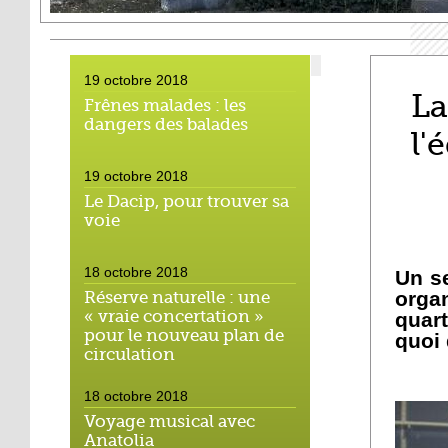
19 octobre 2018
La
Frênes malades : les
dangers des balades
l'
19 octobre 2018
Le Dacip, pour trouver sa
voie
18 octobre 2018
Un se
orga
Réserve naturelle : une
« vraie concertation »
quart
pour le nouveau plan de
quoi 
circulation
18 octobre 2018
Voyage musical avec
Anatolia