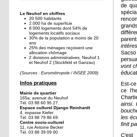
« Dans le Neuhof, la
de qua
consommation se fait à
spéci
Le Neuhof en chiffres
ciel ouvert »
rencon
20 500 habitants
2 000 ha de superficie
grand
8 000 logements dont 54% de
16 octobre 2018
diffé
logements locatifs sociaux
Un vécu de poids
30% de la population a moins de 20
parent
ans
intére
25% des ménages reçoivent une
Sacso 
allocation chômage
2 divisions administratives, Neuhof 1
15 octobre 2018
persua
et Neuhof 2 (Stockfeld et Ganzau)
Difracto : devenir un pro
vont ch
avec Django
éducat
(Sources : Eurométropole / INSEE 2009)
Infos pratiques
Est-ce
14 octobre 2018
ce l'h
Mairie de quartier
Le vrac s'invite au Neuhof
Chartie
165a, avenue du Neuhof
Tél. 03 88 60 95 27.
ainsi.
Espace culturel Django Reinhardt
bouche
4, impasse Kiefer
les éc
11 octobre 2018
Tél. 03 88 79 86 69.
Centre socio-culturel
finit 
Les petites filles
11, rue Antoine Becker
chaussent leurs
Tél. 03 88 39 09 00.
C'est
crampons