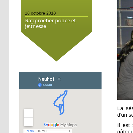
18 octobre 2018
Rapprocher police et
jeunesse
18 octobre 2018
Un jardin face aux
obstacles
17 octobre 2018
Jouer à Fifa à la
médiathèque
16 octobre 2018
«Chacun me propose un
La séa
autofinancement là, ce
d'un s
qui vous vient !»
Il est
16 octobre 2018
gâteau