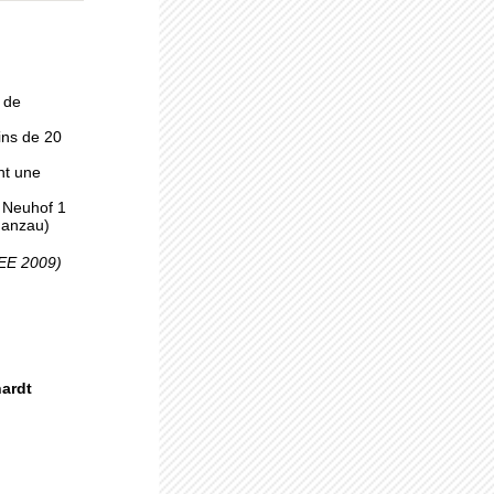
 à
 de
ins de 20
nt une
, Neuhof 1
Ganzau)
pro
SEE 2009)
uhof
hardt