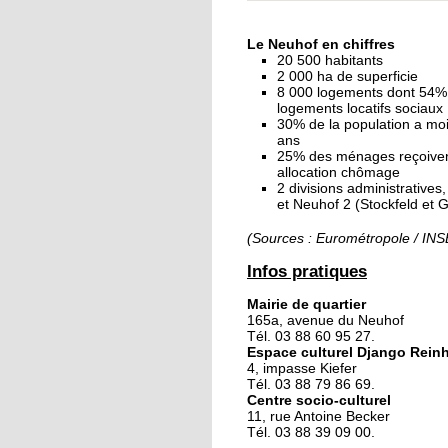
« Dans le Neuhof, la
consommation se fait
Le Neuhof en chiffres
ciel ouvert »
20 500 habitants
2 000 ha de superficie
8 000 logements dont 54%
16 octobre 2018
logements locatifs sociaux
Un vécu de poids
30% de la population a mo
ans
25% des ménages reçoive
allocation chômage
2 divisions administratives
15 octobre 2018
et Neuhof 2 (Stockfeld et 
Difracto : devenir un 
avec Django
(Sources : Eurométropole / IN
Infos pratiques
14 octobre 2018
Mairie de quartier
Le vrac s'invite au Ne
165a, avenue du Neuhof
Tél. 03 88 60 95 27.
Espace culturel Django Rein
4, impasse Kiefer
11 octobre 2018
Tél. 03 88 79 86 69.
Centre socio-culturel
Les petites filles
11, rue Antoine Becker
chaussent leurs
Tél. 03 88 39 09 00.
crampons