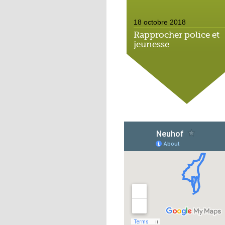
18 octobre 2018
Rapprocher police et
jeunesse
18 octobre 2018
Un jardin face aux
obstacles
17 octobre 2018
Jouer à Fifa à la
médiathèque
16 octobre 2018
«Chacun me propose
autofinancement là, c
qui vous vient !»
16 octobre 2018