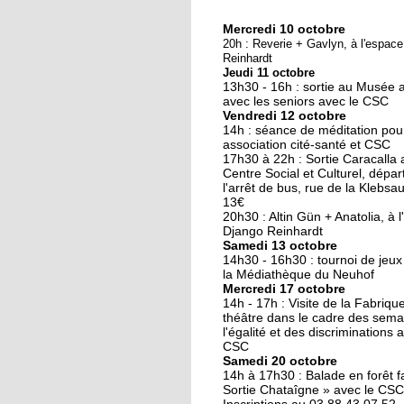
Mercredi 10 octobre
10 octobre 2018
20h : Reverie + Gavlyn, à l'espac
Nouveau look pour u
Reinhardt
Jeudi 11 octobre
nouvelle mairie
13h30 - 16h : sortie au Musée 
avec les seniors avec le CSC
Vendredi 12 octobre
19 octobre 2017
14h : séance de méditation pou
Face au challenge du
association cité-santé et CSC
17h30 à 22h : Sortie Caracalla 
numérique
Centre Social et Culturel, dépar
l'arrêt de bus, rue de la Klebsau.
13€
19 octobre 2017
20h30 : Altin Gün + Anatolia, à 
La précarité tue
Django Reinhardt
Samedi 13 octobre
14h30 - 16h30 : tournoi de jeux
la Médiathèque du Neuhof
Mercredi 17 octobre
18 octobre 2017
14h - 17h : Visite de la Fabriqu
Quatre décennies au
théâtre dans le cadre des sema
l'égalité et des discriminations 
chevet du Neuhof
CSC
Samedi 20 octobre
14h à 17h30 : Balade en forêt fa
18 octobre 2017
Sortie Chataîgne » avec le CSC