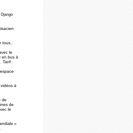
e Django
ne
alsacien
r tous,
avec le
t en bus à
 Tarif :
l'espace
 vidéos à
e de
ines de
avec le
miliale «
.