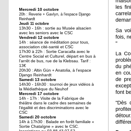
maison
les fi
Mercredi 10 octobre
10 octobre 2018
carre
20h : Reverie + Gavlyn, à l'espace Django
Nouveau look pour une
Reinhardt
demand
Jeudi 11 octobre
nouvelle mairie
13h30 - 16h : sortie au Musée alsacien
Sa voi
avec les seniors avec le CSC
fois, 
Vendredi 12 octobre
19 octobre 2017
14h : séance de méditation pour tous,
"
Face au challenge du
association cité-santé et CSC
17h30 à 22h : Sortie Caracalla avec le
numérique
La Co
Centre Social et Culturel, départ en bus à
problè
l'arrêt de bus, rue de la Klebsau. Tarif :
13€
du phé
19 octobre 2017
20h30 : Altin Gün + Anatolia, à l'espace
en cou
La précarité tue
Django Reinhardt
de pr
Samedi 13 octobre
14h30 - 16h30 : tournoi de jeux vidéos à
except
la Médiathèque du Neuhof
font b
Mercredi 17 octobre
18 octobre 2017
14h - 17h : Visite de la Fabrique de
"Dès q
Quatre décennies au
théâtre dans le cadre des semaines de
l'égalité et des discriminations avec le
chevet du Neuhof
profit
CSC
détour
Samedi 20 octobre
différe
14h à 17h30 : Balade en forêt familiale «
18 octobre 2017
Sortie Chataîgne » avec le CSC.