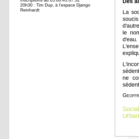
Kamisa Negra : première !
Inscriptions au 03.88.43.07.52
Des al
20h30 : Tim Dup, à l'espace Django
Reinhardt
La soc
soucis
18 octobre 2017
d'autr
Bio et produits locaux ne
le nom
riment pas forcément
d'eau
avec «bobos»
L'ense
expliq
17 octobre 2017
From Neuhof to L. A. with
L'inc
love
sédent
ne co
sédent
17 octobre 2017
Le Neuhof prend l'air
Geoffr
Social
16 octobre 2017
Urba
Petits prix pour grandes
actions