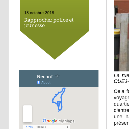
18 octobre 2018
Rapprocher police et
jeunesse
18 octobre 2018
Un jardin face aux
obstacles
17 octobre 2018
La rue
Jouer à Fifa à la
médiathèque
CUEJ-
Cela f
16 octobre 2018
voyag
«Chacun me propose un
quarti
autofinancement là, ce
d'entr
qui vous vient !»
une ha
présen
16 octobre 2018