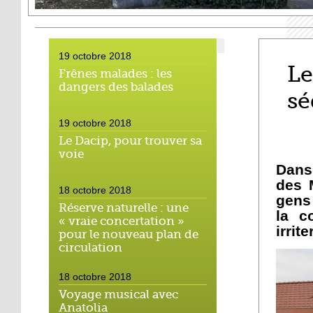
19 octobre 2018
Le
Frênes malades : les
dangers des balades
sé
19 octobre 2018
Le Dacip, pour trouver sa
voie
Dans
des 
18 octobre 2018
gens
Réserve naturelle : une
la c
« vraie concertation »
irrit
pour le nouveau plan de
circulation
18 octobre 2018
Voyage musical avec
Anatolia