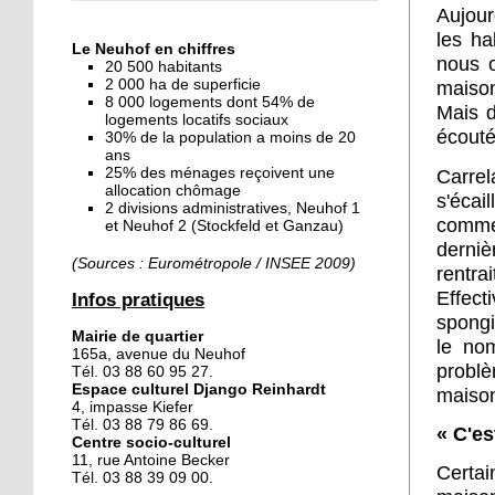
Aujour
« Dans le Neuhof, la
consommation se fait à
les ha
Le Neuhof en chiffres
ciel ouvert »
nous o
20 500 habitants
2 000 ha de superficie
maison
8 000 logements dont 54% de
16 octobre 2018
Mais d
logements locatifs sociaux
Un vécu de poids
écouté
30% de la population a moins de 20
ans
25% des ménages reçoivent une
Carrel
allocation chômage
s'éca
2 divisions administratives, Neuhof 1
15 octobre 2018
commen
et Neuhof 2 (Stockfeld et Ganzau)
Difracto : devenir un pro
derniè
avec Django
(Sources : Eurométropole / INSEE 2009)
rentr
Effec
Infos pratiques
14 octobre 2018
spongi
Mairie de quartier
Le vrac s'invite au Neuhof
le no
165a, avenue du Neuhof
probl
Tél. 03 88 60 95 27.
Espace culturel Django Reinhardt
maiso
4, impasse Kiefer
11 octobre 2018
Tél. 03 88 79 86 69.
« C'es
Centre socio-culturel
Les petites filles
11, rue Antoine Becker
chaussent leurs
Certai
Tél. 03 88 39 09 00.
crampons