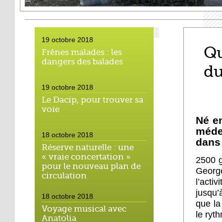
19 octobre 2018
Qu
Frênes malades : les
dangers des balades
d
19 octobre 2018
Le Dacip, pour trouver sa
voie
Né en
méde
18 octobre 2018
dans 
Réserve naturelle : une
« vraie concertation »
2500 g
pour le nouveau plan de
George
circulation
l’acti
jusqu’
18 octobre 2018
que la
Voyage musical avec
le ryt
Anatolia