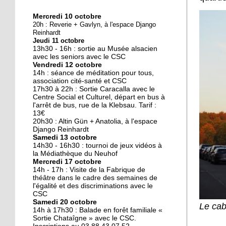
Mercredi 10 octobre
10 octobre 2018
20h : Reverie + Gavlyn, à l'espace Django
Nouveau look pour une
Reinhardt
Jeudi 11 octobre
nouvelle mairie
13h30 - 16h : sortie au Musée alsacien
avec les seniors avec le CSC
Vendredi 12 octobre
19 octobre 2017
14h : séance de méditation pour tous,
Face au challenge du
association cité-santé et CSC
17h30 à 22h : Sortie Caracalla avec le
numérique
Centre Social et Culturel, départ en bus à
l'arrêt de bus, rue de la Klebsau. Tarif :
13€
19 octobre 2017
20h30 : Altin Gün + Anatolia, à l'espace
La précarité tue
Django Reinhardt
Samedi 13 octobre
14h30 - 16h30 : tournoi de jeux vidéos à
la Médiathèque du Neuhof
Mercredi 17 octobre
18 octobre 2017
14h - 17h : Visite de la Fabrique de
Quatre décennies au
théâtre dans le cadre des semaines de
l'égalité et des discriminations avec le
chevet du Neuhof
CSC
Samedi 20 octobre
Le cab
14h à 17h30 : Balade en forêt familiale «
18 octobre 2017
Sortie Chataîgne » avec le CSC.