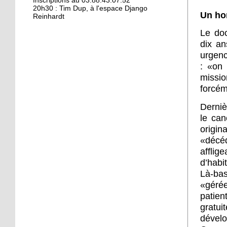
Kamisa Negra : première !
Inscriptions au 03.88.43.07.52
20h30 : Tim Dup, à l'espace Django
Un ho
Reinhardt
Le do
18 octobre 2017
dix an
Bio et produits locaux ne
urgenc
riment pas forcément
:
«
on 
avec «bobos»
missio
forcém
17 octobre 2017
From Neuhof to L. A. with
Derniè
love
le can
origin
17 octobre 2017
«
décé
afflig
Le Neuhof prend l'air
d’habi
Là-ba
«
géré
16 octobre 2017
patien
Petits prix pour grandes
gratu
actions
dével