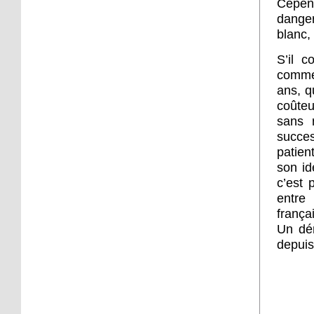
Cepen
16 octobre 2017
dange
Sp3ak3r : ballon d'essai
blanc, 
S’il c
comme 
16 octobre 2017
ans, q
Troc Savoirs s'installe au
coûte
Neuhof
sans 
succe
13 octobre 2017
patien
Le Neuhof Futsal, à la
son id
découverte du haut
c’est p
niveau
entre 
frança
12 octobre 2017
Un dé
Une projection pour
depuis
changer de regard
11 octobre 2017
Kamisa Negra en concert