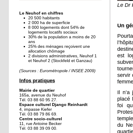
« Dans le Neuhof, la
Le Dr 
consommation se fait à
Le Neuhof en chiffres
ciel ouvert »
20 500 habitants
2 000 ha de superficie
Un gén
8 000 logements dont 54% de
16 octobre 2018
logements locatifs sociaux
Un vécu de poids
Pourta
30% de la population a moins de 20
l’hôpi
ans
25% des ménages reçoivent une
destin
allocation chômage
est lo
2 divisions administratives, Neuhof 1
15 octobre 2018
et Neuhof 2 (Stockfeld et Ganzau)
subve
Difracto : devenir un pro
tourne
avec Django
(Sources : Eurométropole / INSEE 2009)
servir
Infos pratiques
femme
14 octobre 2018
Mairie de quartier
Il n’a
Le vrac s'invite au Neuhof
165a, avenue du Neuhof
placé 
Tél. 03 88 60 95 27.
foi q
Espace culturel Django Reinhardt
4, impasse Kiefer
Protes
11 octobre 2018
Tél. 03 88 79 86 69.
temple
Centre socio-culturel
Les petites filles
11, rue Antoine Becker
du Neu
chaussent leurs
Tél. 03 88 39 09 00.
quartie
crampons