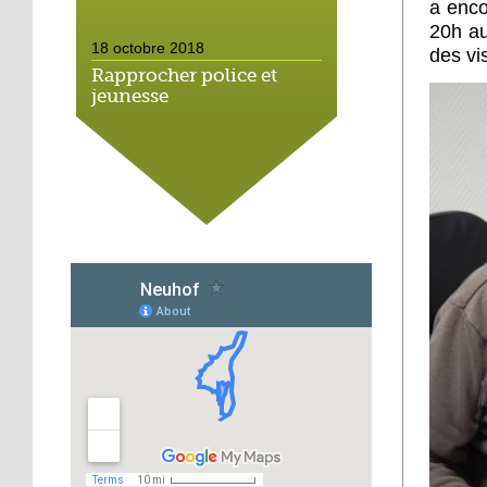
a enco
20h au
18 octobre 2018
des vi
Rapprocher police et
jeunesse
18 octobre 2018
Un jardin face aux
obstacles
17 octobre 2018
Jouer à Fifa à la
médiathèque
16 octobre 2018
«Chacun me propose un
autofinancement là, ce
qui vous vient !»
16 octobre 2018