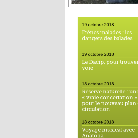
19 octobre 2018
Frênes malades : les
dangers des balades
19 octobre 2018
Le Dacip, pour trouver
voie
18 octobre 2018
Réserve naturelle : un
« vraie concertation »
pour le nouveau plan
circulation
18 octobre 2018
Voyage musical avec
Anatolia