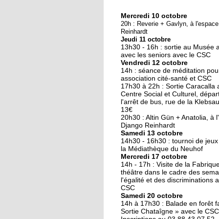
Mercredi 10 octobre
10 octobre 2018
20h : Reverie + Gavlyn, à l'espac
Nouveau look pour u
Reinhardt
Jeudi 11 octobre
nouvelle mairie
13h30 - 16h : sortie au Musée 
avec les seniors avec le CSC
Vendredi 12 octobre
19 octobre 2017
14h : séance de méditation pou
Face au challenge du
association cité-santé et CSC
17h30 à 22h : Sortie Caracalla 
numérique
Centre Social et Culturel, dépar
l'arrêt de bus, rue de la Klebsau.
13€
19 octobre 2017
20h30 : Altin Gün + Anatolia, à 
La précarité tue
Django Reinhardt
Samedi 13 octobre
14h30 - 16h30 : tournoi de jeux
la Médiathèque du Neuhof
Mercredi 17 octobre
18 octobre 2017
14h - 17h : Visite de la Fabriqu
Quatre décennies au
théâtre dans le cadre des sema
l'égalité et des discriminations 
chevet du Neuhof
CSC
Samedi 20 octobre
14h à 17h30 : Balade en forêt fa
18 octobre 2017
Sortie Chataîgne » avec le CSC