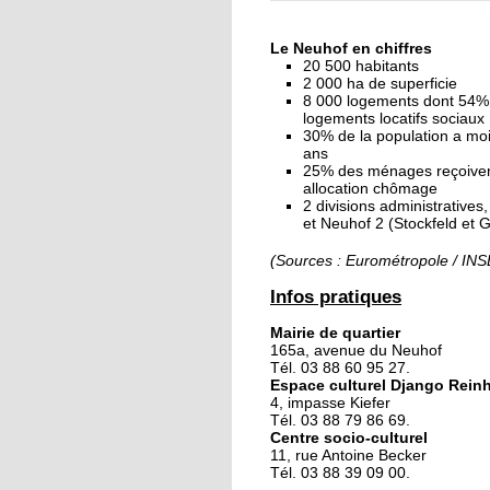
« Dans le Neuhof, la
consommation se fait
Le Neuhof en chiffres
ciel ouvert »
20 500 habitants
2 000 ha de superficie
8 000 logements dont 54%
16 octobre 2018
logements locatifs sociaux
Un vécu de poids
30% de la population a mo
ans
25% des ménages reçoive
allocation chômage
2 divisions administratives
15 octobre 2018
et Neuhof 2 (Stockfeld et 
Difracto : devenir un 
avec Django
(Sources : Eurométropole / IN
Infos pratiques
14 octobre 2018
Mairie de quartier
Le vrac s'invite au Ne
165a, avenue du Neuhof
Tél. 03 88 60 95 27.
Espace culturel Django Rein
4, impasse Kiefer
11 octobre 2018
Tél. 03 88 79 86 69.
Centre socio-culturel
Les petites filles
11, rue Antoine Becker
chaussent leurs
Tél. 03 88 39 09 00.
crampons