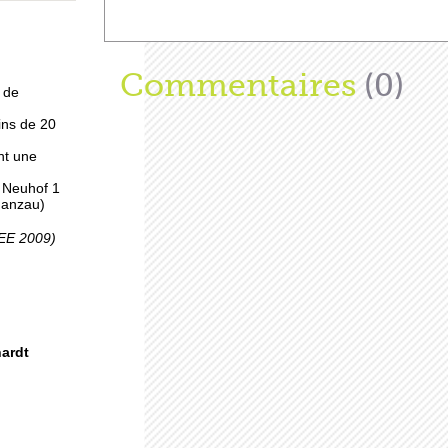
 à
Afficher
Commentaires
(0)
 de
ins de 20
nt une
, Neuhof 1
Ganzau)
pro
SEE 2009)
uhof
hardt