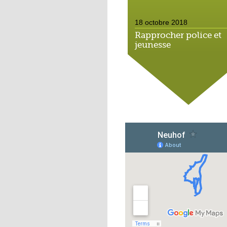
18 octobre 2018
Rapprocher police et
jeunesse
18 octobre 2018
Un jardin face aux
obstacles
17 octobre 2018
Jouer à Fifa à la
médiathèque
16 octobre 2018
«Chacun me propose
autofinancement là, c
qui vous vient !»
16 octobre 2018