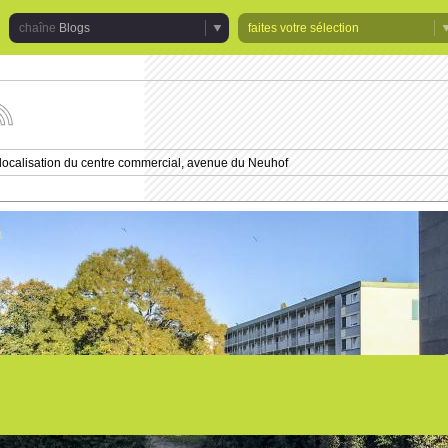
Blogs
faites votre sélection
uivez
s
tualités
localisation du centre commercial, avenue du Neuhof
e
haîne
logs