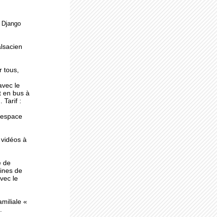
e Django
ne
alsacien
r tous,
avec le
t en bus à
 Tarif :
l'espace
 vidéos à
e de
ines de
avec le
miliale «
.