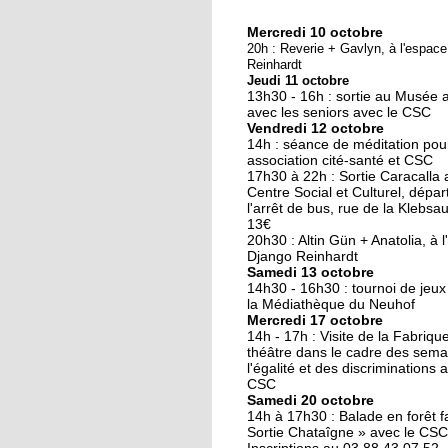
Mercredi 10 octobre
10 octobre 2018
20h : Reverie + Gavlyn, à l'espac
Nouveau look pour u
Reinhardt
Jeudi 11 octobre
nouvelle mairie
13h30 - 16h : sortie au Musée 
avec les seniors avec le CSC
Vendredi 12 octobre
19 octobre 2017
14h : séance de méditation pou
Face au challenge du
association cité-santé et CSC
17h30 à 22h : Sortie Caracalla 
numérique
Centre Social et Culturel, dépar
l'arrêt de bus, rue de la Klebsau.
13€
19 octobre 2017
20h30 : Altin Gün + Anatolia, à 
La précarité tue
Django Reinhardt
Samedi 13 octobre
14h30 - 16h30 : tournoi de jeux
la Médiathèque du Neuhof
Mercredi 17 octobre
18 octobre 2017
14h - 17h : Visite de la Fabriqu
Quatre décennies au
théâtre dans le cadre des sema
l'égalité et des discriminations 
chevet du Neuhof
CSC
Samedi 20 octobre
14h à 17h30 : Balade en forêt fa
18 octobre 2017
Sortie Chataîgne » avec le CSC