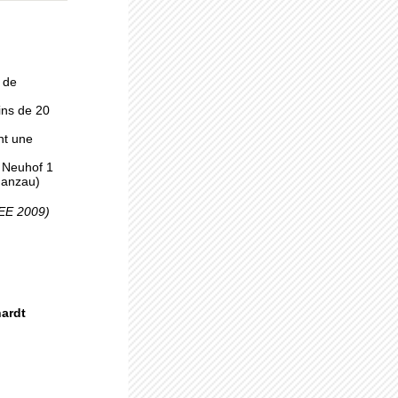
 à
 de
ins de 20
nt une
, Neuhof 1
Ganzau)
pro
SEE 2009)
uhof
hardt