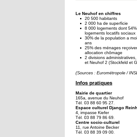
« Dans le Neuhof, la
consommation se fait
Le Neuhof en chiffres
ciel ouvert »
20 500 habitants
2 000 ha de superficie
8 000 logements dont 54%
16 octobre 2018
logements locatifs sociaux
Un vécu de poids
30% de la population a mo
ans
25% des ménages reçoive
allocation chômage
2 divisions administratives
15 octobre 2018
et Neuhof 2 (Stockfeld et 
Difracto : devenir un 
avec Django
(Sources : Eurométropole / IN
Infos pratiques
14 octobre 2018
Mairie de quartier
Le vrac s'invite au Ne
165a, avenue du Neuhof
Tél. 03 88 60 95 27.
Espace culturel Django Rein
4, impasse Kiefer
11 octobre 2018
Tél. 03 88 79 86 69.
Centre socio-culturel
Les petites filles
11, rue Antoine Becker
chaussent leurs
Tél. 03 88 39 09 00.
crampons