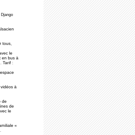
e Django
ne
alsacien
r tous,
avec le
t en bus à
 Tarif :
l'espace
 vidéos à
e de
ines de
avec le
miliale «
.