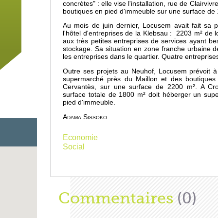
concrètes" : elle vise l'installation, rue de Clairvi
boutiques en pied d'immeuble sur une surface d
Au mois de juin dernier, Locusem avait fait sa p
l'hôtel d'entreprises de la Klebsau : 2203
m²
de l
aux très petites entreprises de services ayant bes
stockage. Sa situation en zone franche urbaine dev
les entreprises dans le quartier. Quatre entreprises
Outre ses projets au Neuhof, Locusem prévoit à H
supermarché près du Maillon et des boutiques
Cervantès, sur une surface de 2200
m²
. A Cro
surface totale de 1800
m²
doit héberger un supe
pied d'immeuble.
Adama Sissoko
Economie
Social
 un
e
Afficher
Commentaires
(0)