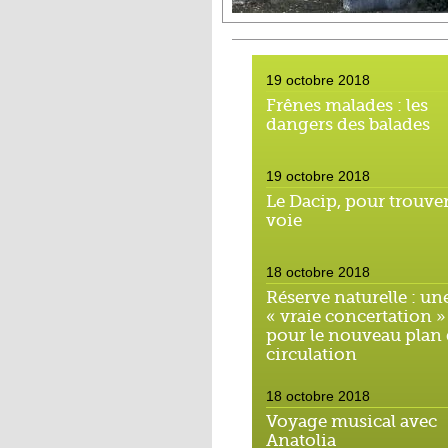
19 octobre 2018
Frênes malades : les
dangers des balades
19 octobre 2018
Le Dacip, pour trouver
voie
18 octobre 2018
Réserve naturelle : un
« vraie concertation »
pour le nouveau plan
circulation
18 octobre 2018
Voyage musical avec
Anatolia