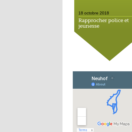
18 octobre 2018
Rapprocher police et
jeunesse
18 octobre 2018
Un jardin face aux
obstacles
17 octobre 2018
Jouer à Fifa à la
médiathèque
16 octobre 2018
«Chacun me propose
autofinancement là, c
qui vous vient !»
16 octobre 2018