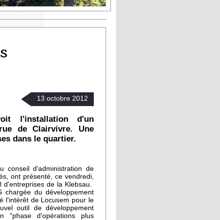
s
13
octobre
2012
it l'installation d'un
rue de Clairvivre. Une
ses dans le quartier.
 conseil d'administration de
s, ont présenté, ce vendredi,
l d'entreprises de la Klebsau.
US chargée du développement
é l'intérêt de Locusem pour le
uvel outil de développement
en "phase d'opérations plus