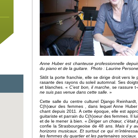
Anne Huber est chanteuse professionnelle depui
du piano et de la guitare. Photo : Laurine Persone
Sitôt la porte franchie, elle se dirige droit vers l
rasante des rayons du soleil automnal. Ses doigts
et blanches. «
C'est bon, il marche
, se rassure t-
ne suis pas venue dans cette salle
. »
Cette salle du centre culturel Django Reinhardt,
C(h)œur des femmes , dans lequel Anne Huber 
 un
chant depuis 2011. A cette époque, elle est app
e
guitariste et parrain du C(h)oeur des femmes. Il lu
et de le mener à bien. «
Diriger un chœur, c'étai
confie la Strasbourgeoise de 48 ans.
Mais il y a
horizons musicaux. Et surtout ce qui m'intéressait
les femmes du quartier et les partenaires sociaux.