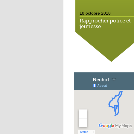
18 octobre 2018
Rapprocher police et
jeunesse
18 octobre 2018
Un jardin face aux
obstacles
17 octobre 2018
Jouer à Fifa à la
médiathèque
16 octobre 2018
«Chacun me propose
autofinancement là, c
qui vous vient !»
16 octobre 2018