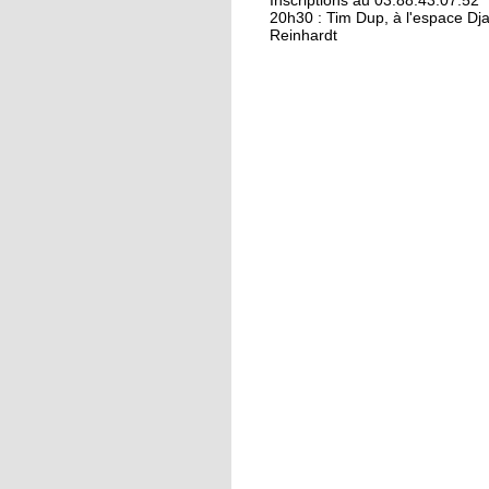
Kamisa Negra : premiè
Inscriptions au 03.88.43.07.52
20h30 : Tim Dup, à l'espace Dj
Reinhardt
18 octobre 2017
Bio et produits locau
riment pas forcément
avec «bobos»
17 octobre 2017
From Neuhof to L. A. 
love
17 octobre 2017
Le Neuhof prend l'air
16 octobre 2017
Petits prix pour gran
actions