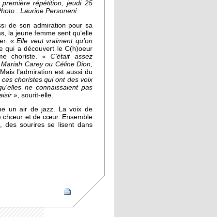
première répétition, jeudi 25
Photo : Laurine Personeni
ssi de son admiration pour sa
s, la jeune femme sent qu'elle
ber. «
Elle veut vraiment qu'on
e qui a découvert le C(h)oeur
me choriste. «
C'était assez
t Mariah Carey ou Céline Dion,
Mais l'admiration est aussi du
 ces choristes qui ont des voix
u'elles ne connaissaient pas
aisir
», sourit-elle.
ne un air de jazz. La voix de
de chœur et de cœur. Ensemble
, des sourires se lisent dans