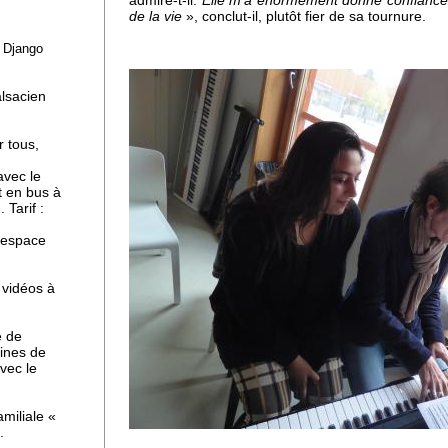
admire-t-il.
Elle m'a énormément donné confiance 
de la vie
», conclut-il, plutôt fier de sa tournure.
e Django
ne
alsacien
r tous,
avec le
t en bus à
 Tarif :
l'espace
 vidéos à
e de
ines de
avec le
miliale «
.