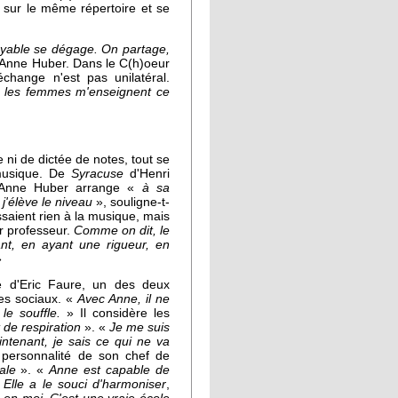
t sur le même répertoire et se
royable se dégage. On partage,
Anne Huber. Dans le C(h)oeur
échange n'est pas unilatéral.
 les femmes m'enseignent ce
ni de dictée de notes, tout se
a musique. De
Syracuse
d'Henri
Anne Huber arrange «
à sa
 j'élève le niveau
», souligne-t-
saient rien à la musique, mais
ur professeur.
Comme on dit, le
ant, en ayant une rigueur, en
»
e d'Eric Faure, un des deux
es sociaux. «
Avec Anne, il ne
 le souffle.
» Il considère les
de respiration
». «
Je me suis
ntenant, je sais ce qui ne va
la personnalité de son chef de
ale
». «
Anne est capable de
. Elle a le souci d'harmoniser
,