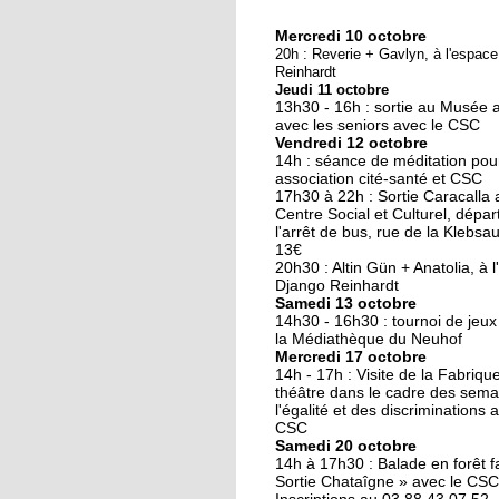
Mercredi 10 octobre
10 octobre 2018
20h : Reverie + Gavlyn, à l'espac
Nouveau look pour u
Reinhardt
Jeudi 11 octobre
nouvelle mairie
13h30 - 16h : sortie au Musée 
avec les seniors avec le CSC
Vendredi 12 octobre
19 octobre 2017
14h : séance de méditation pou
Face au challenge du
association cité-santé et CSC
17h30 à 22h : Sortie Caracalla 
numérique
Centre Social et Culturel, dépar
l'arrêt de bus, rue de la Klebsau.
13€
19 octobre 2017
20h30 : Altin Gün + Anatolia, à 
La précarité tue
Django Reinhardt
Samedi 13 octobre
14h30 - 16h30 : tournoi de jeux
la Médiathèque du Neuhof
Mercredi 17 octobre
18 octobre 2017
14h - 17h : Visite de la Fabriqu
Quatre décennies au
théâtre dans le cadre des sema
l'égalité et des discriminations 
chevet du Neuhof
CSC
Samedi 20 octobre
14h à 17h30 : Balade en forêt fa
18 octobre 2017
Sortie Chataîgne » avec le CSC