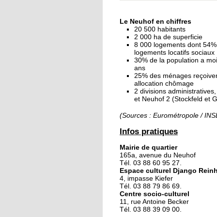
« Dans le Neuhof, la
consommation se fait
Le Neuhof en chiffres
ciel ouvert »
20 500 habitants
2 000 ha de superficie
8 000 logements dont 54%
16 octobre 2018
logements locatifs sociaux
Un vécu de poids
30% de la population a mo
ans
25% des ménages reçoive
allocation chômage
2 divisions administratives
15 octobre 2018
et Neuhof 2 (Stockfeld et 
Difracto : devenir un 
avec Django
(Sources : Eurométropole / IN
Infos pratiques
14 octobre 2018
Mairie de quartier
Le vrac s'invite au Ne
165a, avenue du Neuhof
Tél. 03 88 60 95 27.
Espace culturel Django Rein
4, impasse Kiefer
11 octobre 2018
Tél. 03 88 79 86 69.
Centre socio-culturel
Les petites filles
11, rue Antoine Becker
chaussent leurs
Tél. 03 88 39 09 00.
crampons