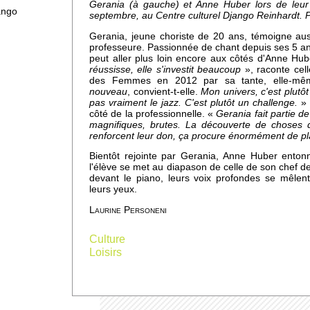
re !
Gerania (à gauche) et Anne Huber lors de leur 
ango
septembre, au Centre culturel Django Reinhardt. 
Gerania, jeune choriste de 20 ans, témoigne au
professeure. Passionnée de chant depuis ses 5 an
peut aller plus loin encore aux côtés d'Anne Hu
x ne
réussisse, elle s'investit beaucoup
», raconte cell
des Femmes en 2012 par sa tante, elle-mê
nouveau
, convient-t-elle.
Mon univers, c'est plutô
pas vraiment le jazz. C'est plutôt un challenge.
» 
côté de la professionnelle. «
Gerania fait partie de
magnifiques, brutes. La découverte de choses q
renforcent leur don, ça procure énormément de pl
with
Bientôt rejointe par Gerania, Anne Huber enton
l'élève se met au diapason de celle de son chef 
devant le piano, leurs voix profondes se mêlent
leurs yeux.
Laurine Personeni
Culture
Loisirs
des